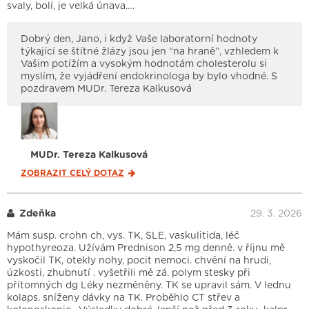
svaly, bolí, je velká únava.…
Dobrý den, Jano, i když Vaše laboratorní hodnoty
týkající se štítné žlázy jsou jen “na hraně”, vzhledem k
Vašim potížím a vysokým hodnotám cholesterolu si
myslím, že vyjádření endokrinologa by bylo vhodné. S
pozdravem MUDr. Tereza Kalkusová
MUDr. Tereza Kalkusová
ZOBRAZIT CELÝ
DOTAZ
Zdeňka
29. 3. 2026
Mám susp. crohn ch, vys. TK, SLE, vaskulitida, léč
hypothyreoza. Užívám Prednison 2,5 mg denně. v říjnu mě
vyskočil TK, otekly nohy, pocit nemoci. chvění na hrudi,
úzkosti, zhubnutí . vyšetřili mě zá. polym stesky při
přítomných dg Léky nezměněny. TK se upravil sám. V lednu
kolaps. sníženy dávky na TK. Proběhlo CT střev a