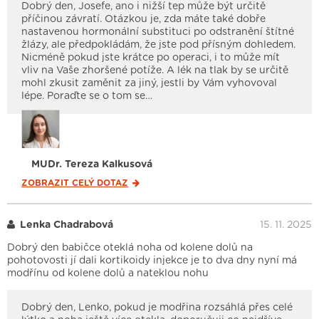
Dobrý den, Josefe, ano i nižší tep může být určitě
příčinou závratí. Otázkou je, zda máte také dobře
nastavenou hormonální substituci po odstranění štítné
žlázy, ale předpokládám, že jste pod přísným dohledem.
Nicméně pokud jste krátce po operaci, i to může mít
vliv na Vaše zhoršené potíže. A lék na tlak by se určitě
mohl zkusit zaměnit za jiný, jestli by Vám vyhovoval
lépe. Poraďte se o tom se…
MUDr. Tereza Kalkusová
ZOBRAZIT CELÝ
DOTAZ
Lenka Chadrabová
15. 11. 2025
Dobrý den babičce oteklá noha od kolene dolů na
pohotovosti jí dali kortikoidy injekce je to dva dny nyní má
modřínu od kolene dolů a nateklou nohu
Dobrý den, Lenko, pokud je modřina rozsáhlá přes celé