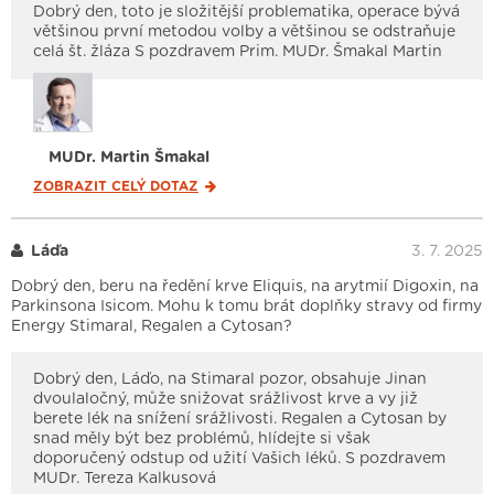
Dobrý den, toto je složitější problematika, operace bývá
většinou první metodou volby a většinou se odstraňuje
celá št. žláza S pozdravem Prim. MUDr. Šmakal Martin
MUDr. Martin Šmakal
ZOBRAZIT CELÝ
DOTAZ
Láďa
3. 7. 2025
Dobrý den, beru na ředění krve Eliquis, na arytmií Digoxin, na
Parkinsona Isicom. Mohu k tomu brát doplňky stravy od firmy
Energy Stimaral, Regalen a Cytosan?
Dobrý den, Láďo, na Stimaral pozor, obsahuje Jinan
dvoulaločný, může snižovat srážlivost krve a vy již
berete lék na snížení srážlivosti. Regalen a Cytosan by
snad měly být bez problémů, hlídejte si však
doporučený odstup od užití Vašich léků. S pozdravem
MUDr. Tereza Kalkusová