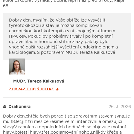
kolonoskopie . Výsledky dobré, lepší než před 3 roky., kalpr
68. …
Dobrý den, myslím, že Vaše obtíže lze vysvětlit
tyreotoxikozou a stav je možná komplikován
chronickou kortikoterapií a s ní spojeným útlumem
HPA osy. Pokud by problémy trvaly i po kompletní
úpravě hladin hormonů štítné žlázy, pak by bylo
vhodné další rozsáhlejší vyšetření endokrinologem a
kardiologem. S pozdravem MUDr. Tereza Kalkusová
MUDr. Tereza Kalkusová
ZOBRAZIT CELÝ
DOTAZ
Drahomíra
26. 3. 2026
Dobrý den,chtěla bych poradit se zdravotním stavem syna.Je
mu 18.let,již tři měsíce řešíme velmi intenzivní a omezující
stavy.V ranních a dopoledních hodinách se objevuje motání
hlavy,bolesti hlavy,třes,podlamování nohou,někdy křeče a