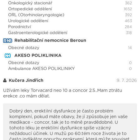
Onkologický stacionář
362
Ortopedické oddělení
1652
ORL (Otorhinolaryngologie)
392
Urologické oddělení
463
Porodnictví
284
Gastroenterologické oddělení
318
Rehabilitační nemocnice Beroun
Obecné dotazy
14
AKESO POLIKLINIKA
Obecné dotazy
0
Ambulance AKESO POLIKLINIKY
0
Kučera Jindřich
9. 7. 2026
Užívám leky Torvacard neo 10 a concor 2.5..Mam ztrátu
erekce .co mám dělat.
Dobrý den, erektilní dysfunkce je často problém
komplexní, pokud máte obavy, že jí způsobuje jen vaše
medikace - concor, tak je to méně pravdědobné. U
tohoto léku je erektilní dysfunkce spíše vzácný
nežádoucí účinek. U mužů po 60.tém roce života je to
často indikátor poruchy prokrvení, která může souviset