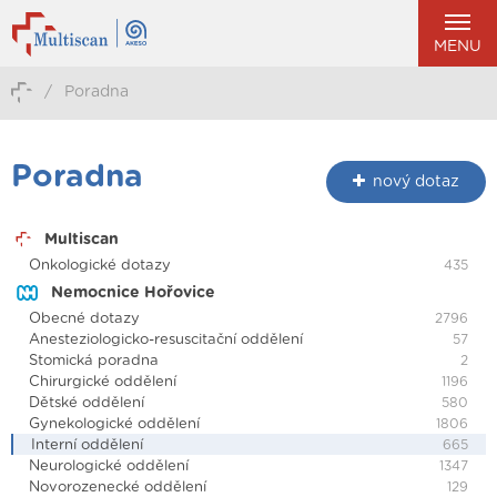
MENU
/
Poradna
Poradna
nový dotaz
Multiscan
Onkologické dotazy
435
Nemocnice Hořovice
Obecné dotazy
2796
Anesteziologicko-resuscitační oddělení
57
Stomická poradna
2
Chirurgické oddělení
1196
Dětské oddělení
580
Gynekologické oddělení
1806
Interní oddělení
665
Neurologické oddělení
1347
Novorozenecké oddělení
129