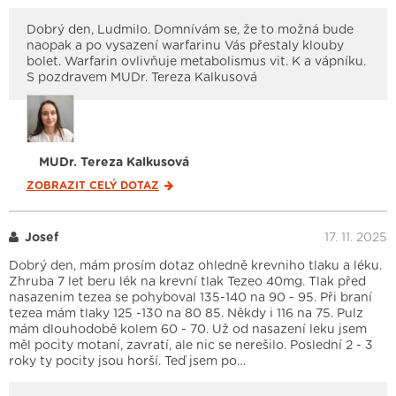
Dobrý den, Ludmilo. Domnívám se, že to možná bude
naopak a po vysazení warfarinu Vás přestaly klouby
bolet. Warfarin ovlivňuje metabolismus vit. K a vápníku.
S pozdravem MUDr. Tereza Kalkusová
MUDr. Tereza Kalkusová
ZOBRAZIT CELÝ
DOTAZ
Josef
17. 11. 2025
Dobrý den, mám prosím dotaz ohledně krevniho tlaku a léku.
Zhruba 7 let beru lék na krevní tlak Tezeo 40mg. Tlak před
nasazenim tezea se pohyboval 135-140 na 90 - 95. Při braní
tezea mám tlaky 125 -130 na 80 85. Někdy i 116 na 75. Pulz
mám dlouhodobě kolem 60 - 70. Už od nasazení leku jsem
měl pocity motaní, zavratí, ale nic se nerešilo. Poslední 2 - 3
roky ty pocity jsou horší. Teď jsem po…