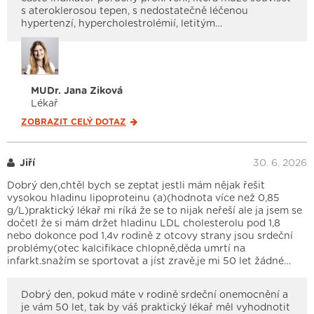
s ateroklerosou tepen, s nedostatečně léčenou
hypertenzí, hypercholestrolémií, letitým…
MUDr. Jana Ziková
Lékař
ZOBRAZIT CELÝ
DOTAZ
Jiří
30. 6. 2026
Dobrý den,chtěl bych se zeptat jestli mám nějak řešit
vysokou hladinu lipoproteinu (a)(hodnota více než 0,85
g/L)praktický lékař mi ríká že se to nijak neřeší ale ja jsem se
dočetl že si mám držet hladinu LDL cholesterolu pod 1,8
nebo dokonce pod 1,4v rodině z otcovy strany jsou srdeční
problémy(otec kalcifikace chlopně,děda umrtí na
infarkt.snažím se sportovat a jíst zravě,je mi 50 let žádné…
Dobrý den, pokud máte v rodině srdeční onemocnění a
je vám 50 let, tak by váš praktický lékař měl vyhodnotit