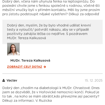
Dobrý den, včera nám uhynula fenka na leptospirózu. Do
poslední chvíle jsme s fenkou společně s rodinou, včetně 6ti
měsíční vnučky byli v přímém kontaktu. Měli by jsme prosím
pro jistotu podstoupit nějaké vyšetření? Děkuji za odpověď
Dobrý den, myslím, že by bylo vhodné udělat krevní
testy a vyloučit/ potvrdit nákazu, aby se v případě
pozitivity zahájila léčba co nejdříve. S pozdravem
MUDr. Tereza Kalkusová
MUDr. Tereza Kalkusová
ZOBRAZIT CELÝ
DOTAZ
Vaclav
15. 12. 2025
Dobrý den ,chodím na diabetologii k MUDr. Chrastové. Dnes
jsem se dozvěděl, že v Hořovické nemocnici končí. Pokud je
to tak , na koho se mám obrátit,kdo převezme její pacienty?
Děkuji za informaci. V. Ruzicka