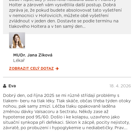
Holter a zároveň vám vysvětlila další postup. Dobrá
zpráva je, že pokud budete absolovovat tato vyšetření
v nemocnici v Hořovicích, můžete obě vyšetření
zvládnout v jeden den. Dostavte se podle termínu na
tlakového Holtera a v ten samý den…
MUDr. Jana Ziková
Lékař
ZOBRAZIT CELÝ
DOTAZ
Eva
18. 4. 2026
Dobrý den, od října 2025 se mi různě střídají problémy s
tlakem- beru na tlak léky. Tlak skáče, občas třeba týden otoky
nohou, pak samy zmizí. Léčba tlaku opakovaně laděna
změnou dávky Valsacoru a Sectralu. Někdy zase až
hypotense pod 95/60. Došlo i ke kolapsu, uzavřeno jako
situační synkopa při defekaci. Sklon k zácpě, pocity nejistoty,
závratě, po probuzení i hypoglykemie u nediabetičky. Prav.…