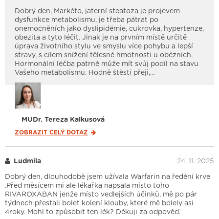
Dobrý den, Markéto, jaterní steatoza je projevem
dysfunkce metabolismu, je třeba pátrat po
onemocněních jako dyslipidémie, cukrovka, hypertenze,
obezita a tyto léčit. Jinak je na prvním místě určitě
úprava životního stylu ve smyslu více pohybu a lepší
stravy, s cílem snížení tělesné hmotnosti u obézních.
Hormonální léčba patrně může mít svůj podíl na stavu
Vašeho metabolismu. Hodně štěstí přeji,…
MUDr. Tereza Kalkusová
ZOBRAZIT CELÝ
DOTAZ
Ludmila
24. 11. 2025
Dobrý den, dlouhodobě jsem užívala Warfarin na ředění krve
.Před měsícem mi ale lékařka napsala místo toho
RIVAROXABAN jenže místo vedlejších účinků, mě po pár
týdnech přestali bolet kolení klouby, které mě bolely asi
4roky. Mohl to způsobit ten lék? Děkuji za odpověď.