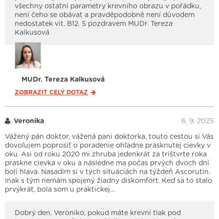
všechny ostatní parametry krevního obrazu v pořádku,
není čeho se obávat a pravděpodobně není důvodem
nedostatek vit. B12. S pozdravem MUDr. Tereza
Kalkusová
MUDr. Tereza Kalkusová
ZOBRAZIT CELÝ
DOTAZ
Veronika
6. 9. 2025
Vážený pán doktor, vážená pani doktorka, touto cestou si Vás
dovoľujem poprosiť o poradenie ohľadne prasknutej cievky v
oku. Asi od roku 2020 mi zhruba jedenkrát za trištvrte roka
praskne cievka v oku a následne ma počas prvých dvoch dní
bolí hlava. Nasadím si v tých situáciách na týždeň Ascorutin.
Inak s tým nemám spojený žiadny diskomfort. Keď sa to stalo
prvýkrát, bola som u praktickej…
Dobrý den, Veroniko, pokud máte krevní tlak pod