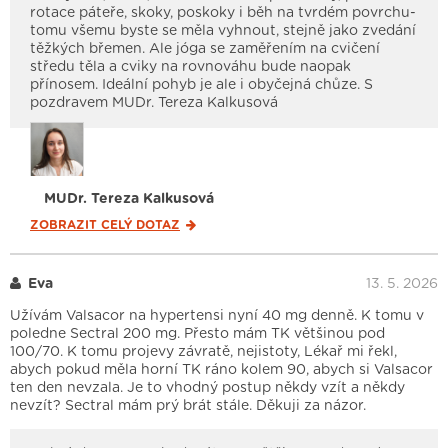
rotace páteře, skoky, poskoky i běh na tvrdém povrchu-
tomu všemu byste se měla vyhnout, stejně jako zvedání
těžkých břemen. Ale jóga se zaměřením na cvičení
středu těla a cviky na rovnováhu bude naopak
přínosem. Ideální pohyb je ale i obyčejná chůze. S
pozdravem MUDr. Tereza Kalkusová
MUDr. Tereza Kalkusová
ZOBRAZIT CELÝ
DOTAZ
Eva
13. 5. 2026
Užívám Valsacor na hypertensi nyní 40 mg denně. K tomu v
poledne Sectral 200 mg. Přesto mám TK většinou pod
100/70. K tomu projevy závratě, nejistoty, Lékař mi řekl,
abych pokud měla horní TK ráno kolem 90, abych si Valsacor
ten den nevzala. Je to vhodný postup někdy vzít a někdy
nevzít? Sectral mám prý brát stále. Děkuji za názor.