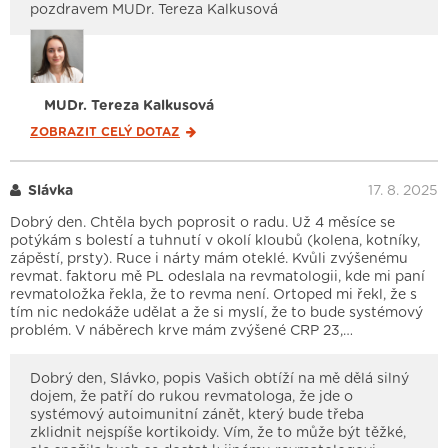
pozdravem MUDr. Tereza Kalkusová
MUDr. Tereza Kalkusová
ZOBRAZIT CELÝ
DOTAZ
Slávka
17. 8. 2025
Dobrý den. Chtěla bych poprosit o radu. Už 4 měsíce se
potýkám s bolestí a tuhnutí v okolí kloubů (kolena, kotníky,
zápěstí, prsty). Ruce i nárty mám oteklé. Kvůli zvýšenému
revmat. faktoru mě PL odeslala na revmatologii, kde mi paní
revmatoložka řekla, že to revma není. Ortoped mi řekl, že s
tím nic nedokáže udělat a že si myslí, že to bude systémový
problém. V náběrech krve mám zvýšené CRP 23,…
Dobrý den, Slávko, popis Vašich obtíží na mě dělá silný
dojem, že patří do rukou revmatologa, že jde o
systémový autoimunitní zánět, který bude třeba
zklidnit nejspíše kortikoidy. Vím, že to může být těžké,