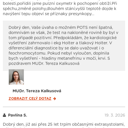
bolesti,pořídili jsme pulzní oxymetr k pochopení obtíží.Při
spěchu,změně polohy,dlouhém stání,vyšší teplotě dojde k
navýšení tepu objeví se příznaky presynkopy…
Dobrý den, Vaše úvaha o možném POTS není špatná,
domnívám se však, že test na nakloněné rovině by byl v
tom případě pozitivní. Předpokládám, že kardiologické
vyšetření zahrnovalo i ekg Holter a tlakový Holter. V
diferenciální diagnostice by se dalo uvažovat i o
feochromocytomu. Pokud nebyl vyloučen, doplnila
bych vyšetření - hladiny metanefrinu v moči, krvi. S
pozdravem MUDr. Tereza Kalkusová
MUDr. Tereza Kalkusová
ZOBRAZIT CELÝ
DOTAZ
Pavlína S.
19. 3. 2026
Dobrý den, již asi přes 25 let trpím občasnými extrasystolami,