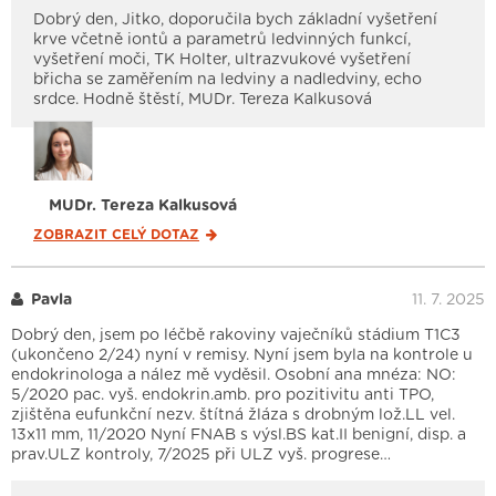
Dobrý den, Jitko, doporučila bych základní vyšetření
krve včetně iontů a parametrů ledvinných funkcí,
vyšetření moči, TK Holter, ultrazvukové vyšetření
břicha se zaměřením na ledviny a nadledviny, echo
srdce. Hodně štěstí, MUDr. Tereza Kalkusová
MUDr. Tereza Kalkusová
ZOBRAZIT CELÝ
DOTAZ
Pavla
11. 7. 2025
Dobrý den, jsem po léčbě rakoviny vaječníků stádium T1C3
(ukončeno 2/24) nyní v remisy. Nyní jsem byla na kontrole u
endokrinologa a nález mě vyděsil. Osobní ana mnéza: NO:
5/2020 pac. vyš. endokrin.amb. pro pozitivitu anti TPO,
zjištěna eufunkční nezv. štítná žláza s drobným lož.LL vel.
13x11 mm, 11/2020 Nyní FNAB s výsl.BS kat.II benigní, disp. a
prav.ULZ kontroly, 7/2025 při ULZ vyš. progrese…