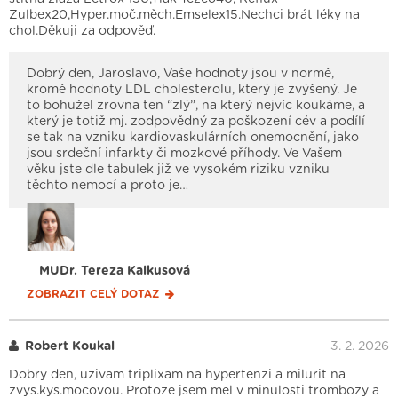
Zulbex20,Hyper.moč.měch.Emselex15.Nechci brát léky na
chol.Děkuji za odpověď.
Dobrý den, Jaroslavo, Vaše hodnoty jsou v normě,
kromě hodnoty LDL cholesterolu, který je zvýšený. Je
to bohužel zrovna ten “zlý”, na který nejvíc koukáme, a
který je totiž mj. zodpovědný za poškození cév a podílí
se tak na vzniku kardiovaskulárních onemocnění, jako
jsou srdeční infarkty či mozkové příhody. Ve Vašem
věku jste dle tabulek již ve vysokém riziku vzniku
těchto nemocí a proto je…
MUDr. Tereza Kalkusová
ZOBRAZIT CELÝ
DOTAZ
Robert Koukal
3. 2. 2026
Dobry den, uzivam triplixam na hypertenzi a milurit na
zvys.kys.mocovou. Protoze jsem mel v minulosti trombozy a