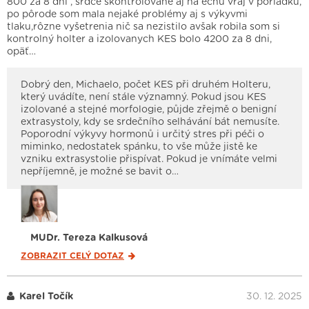
800 za 8 dni , srdce skontrolované aj na echu vraj v poriadku,
po pôrode som mala nejaké problémy aj s výkyvmi
tlaku,rôzne vyšetrenia nič sa nezistilo avšak robila som si
kontrolný holter a izolovanych KES bolo 4200 za 8 dni,
opäť…
Dobrý den, Michaelo, počet KES při druhém Holteru,
který uvádíte, není stále významný. Pokud jsou KES
izolované a stejné morfologie, půjde zřejmě o benigní
extrasystoly, kdy se srdečního selhávání bát nemusíte.
Poporodní výkyvy hormonů i určitý stres při péči o
miminko, nedostatek spánku, to vše může jistě ke
vzniku extrasystolie přispívat. Pokud je vnímáte velmi
nepříjemně, je možné se bavit o…
MUDr. Tereza Kalkusová
ZOBRAZIT CELÝ
DOTAZ
Karel Točík
30. 12. 2025