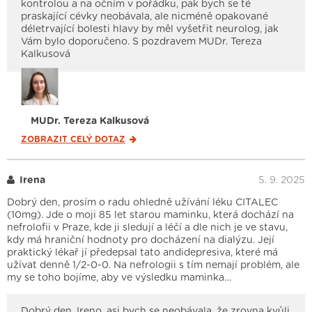
kontrolou a na očním v pořádku, pak bych se té
praskající cévky neobávala, ale nicméně opakované
déletrvající bolesti hlavy by měl vyšetřit neurolog, jak
Vám bylo doporučeno. S pozdravem MUDr. Tereza
Kalkusová
MUDr. Tereza Kalkusová
ZOBRAZIT CELÝ
DOTAZ
Irena
5. 9. 2025
Dobrý den, prosím o radu ohledně užívání léku CITALEC
(10mg). Jde o moji 85 let starou maminku, která dochází na
nefrolofii v Praze, kde ji sledují a léčí a dle nich je ve stavu,
kdy má hraniční hodnoty pro docházení na dialýzu. Její
praktický lékař jí předepsal tato andidepresiva, které má
užívat denně 1/2-0-0. Na nefrologii s tím nemají problém, ale
my se toho bojíme, aby ve výsledku maminka…
Dobrý den, Ireno, asi bych se neobávala, že zrovna kvůli