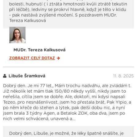
bolesti, hubnutí ( i ztráta hmotnosti kvůli ztrátě tekutin
při léčbě), ledviny se prokrví hlavně, když je tělo v klidu
- pak nastává zvýšené močení. S pozdravem MUDr.
Tereza Kalkusová
MUDr. Tereza Kalkusová
ZOBRAZIT CELÝ
DOTAZ
Libuše Šramková
11. 8. 2025
Dobrý den. Je mi 77 let,, Mám trochu nadváhu, ale zvládám t.
Již několik let mám tlak 150/80 někdy vyšší, nikdy jsem to
neřešila, cítila jsem se dobře. Ale, doktoři, mi kdysi napsali
Tezeo, pro nesnášenlivost, jsem ho přestala brát, Pak Ylpio, a
po něm křeče do stehen a lýtek, pak delší dobu nic, a nyní
jsem brala 3 týdny Agen, a Betalok ZOK, oba dva, jsem po
nich velmi schvácená, unavená a…
Dobrý den, Libuše, je možné, že léky špatně snášíte, je