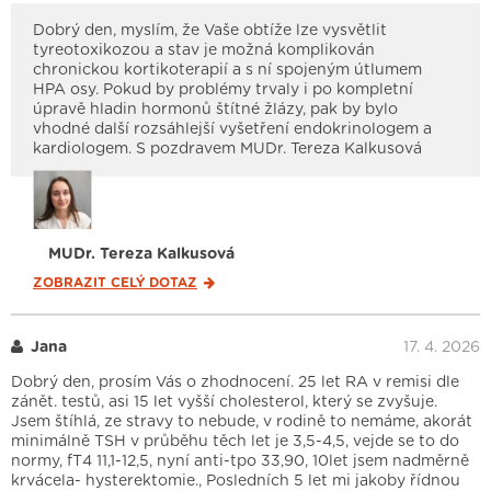
Dobrý den, myslím, že Vaše obtíže lze vysvětlit
tyreotoxikozou a stav je možná komplikován
chronickou kortikoterapií a s ní spojeným útlumem
HPA osy. Pokud by problémy trvaly i po kompletní
úpravě hladin hormonů štítné žlázy, pak by bylo
vhodné další rozsáhlejší vyšetření endokrinologem a
kardiologem. S pozdravem MUDr. Tereza Kalkusová
MUDr. Tereza Kalkusová
ZOBRAZIT CELÝ
DOTAZ
Jana
17. 4. 2026
Dobrý den, prosím Vás o zhodnocení. 25 let RA v remisi dle
zánět. testů, asi 15 let vyšší cholesterol, který se zvyšuje.
Jsem štíhlá, ze stravy to nebude, v rodině to nemáme, akorát
minimálně TSH v průběhu těch let je 3,5-4,5, vejde se to do
normy, fT4 11,1-12,5, nyní anti-tpo 33,90, 10let jsem nadměrně
krvácela- hysterektomie., Posledních 5 let mi jakoby řídnou