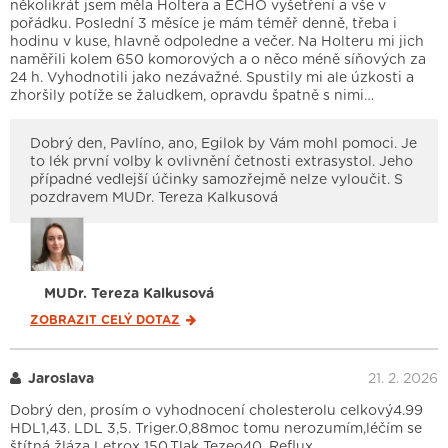
několikrát jsem měla Holtera a ECHO vyšetření a vše v
pořádku. Poslední 3 měsíce je mám téměř denně, třeba i
hodinu v kuse, hlavně odpoledne a večer. Na Holteru mi jich
naměřili kolem 650 komorových a o něco méně síňových za
24 h. Vyhodnotili jako nezávažné. Spustily mi ale úzkosti a
zhoršily potíže se žaludkem, opravdu špatně s nimi…
Dobrý den, Pavlíno, ano, Egilok by Vám mohl pomoci. Je
to lék první volby k ovlivnění četnosti extrasystol. Jeho
případné vedlejší účinky samozřejmě nelze vyloučit. S
pozdravem MUDr. Tereza Kalkusová
MUDr. Tereza Kalkusová
ZOBRAZIT CELÝ
DOTAZ
Jaroslava
21. 2. 2026
Dobrý den, prosím o vyhodnocení cholesterolu celkový4.99
HDL1,43. LDL 3,5. Triger.0,88moc tomu nerozumím,léčím se
štítná žláza Letrox 150,Tlak Tezeo40, Reflux