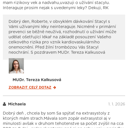
mam rizikovy vek a nadvahu,uvazuji o užívání stacylu.
Interaguje prosim nejak s uvedenymi leky? Dekuji, RK
Dobrý den, Roberte, v obvyklém dávkování Stacyl s
Vámi užívanými léky neinteraguje. Nicméně v primární
prevenci se běžně neužívá, rozhodnutí o užívání může
udělat ošetřující lékař na základě posouzení Vašeho
celkového rizika pro vznik kardiovaskulárního
onemocnění. Před žilní trombózou Vás Stacyl
neochrání. S pozdravem MUDr. Tereza Kalkusová
MUDr. Tereza Kalkusová
ZOBRAZIT CELÝ
DOTAZ
Michaela
1. 1. 2026
Dobrý deň , chcela by som Sa spýtať na extrasystoly z
ktorých mám strach.Mávala som zopár extrasystol aj v
minulosti avšak v druhom tehotenstve sa počet zvýšil na cca