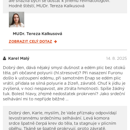
ale snažila bych se dostat k jinému revmatologovi.
Hodně štěstí, MUDr. Tereza Kalkusová
MUDr. Tereza Kalkusová
ZOBRAZIT CELÝ
DOTAZ
Karel Malý
14. 8. 2025
Dobrý den, dává nějaký smysl dušnost a edém plic bez otoků
těla, při občasné polyurii (hl.stresové)? Při nasazení Furonu
došlo k ustoupení edému, při samotném Enap se edém plic
vrátil, přidala se silná polyurie a žízeň, závratě. Chuť k jídlu je
zvýšená, v noci nespavost, ale ztráta hmotnosti. Spíše žádný
tuk. Bolest hlavy, zřejmě nedostatek prokrvení? Jako srdeční
selhávání mi to nepřijde běžné …
Dobrý den, Karle, myslím, že Vaše příznaky odpovídají
levostrannému srdečnímu selhávání. Levá komora
srdce špatně čerpá krev do těla, ta stagnuje v plicním
oběhu. Tkáně se špatně prokrvují, proto závratě,