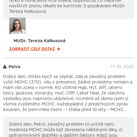
lýtko a noha ještě více otekla, doporučuji co nejdříve
navštívit znovu lékaře ke kontrole. S pozdravem MUDr.
Tereza Kalkusová
MUDr. Tereza Kalkusová
ZOBRAZIT CELÝ
DOTAZ
Petra
17. 10. 2025
Dobrý den, chtěla bych se zeptat, zda je závažný problém
vyšší MCHC (370). Jdu z prevence, žádné problémy nemám a
mám vše zcela v normě, KO včetně Hgb, Hct, diff., jaterní
testy, glukoza, minerály, moč, CRP. Lékař říkal, že všechny
výsledky jsou naprosto ukázkové, nicméně až doma jsem si
všimla zvýšeného MCHC. Každopádně z předchozích zpráv
koukám, že jsem měla často - i třeba před 10 lety - MCHC…
Dobrý den, Petro, závažný problém to určitě není.
Hodnota MCHC může být zkreslena některými léky, či
potravinovými doplňky a dalšími faktory. Když jsou