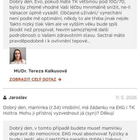
Dobrý den, Evo, pokud máte TK většinou pod 100/70,
bylo by zřejmě vhodné Vaši léčbu minimálně snížit, ne-li
Valsacor úplně vysadit. Občasné užívání/ vynechání
není podle mě optimální, někdy to ale třeba jinak nejde.
Takto nízký tlak Vám ale ve vyšším věku bude spíš
škodit než prospívat. Nevím samozřejmě další
podrobnosti o Vašem zdravotním stavu. Sectral máte
pravděpodobně i k ovlivnění tepové…
MUDr. Tereza Kalkusová
ZOBRAZIT CELÝ
DOTAZ
Jaroslav
11. 5. 2026
Dobrý den, maminka (r.34) imobilní, má žádanku na EKG i TK
Holtra. Mohu ji přístroj vyzvednout já (syn)? Děkuji
Dobrý den, v tomto případě budete muset maminku
dopravit do nemocnice. EKG musí absolvovat fyzicky a
bude i lepší, aby jí sestřička nasadila dobře i tlakový