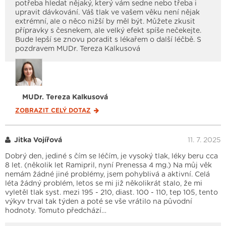
potřeba hledat nějaký, který vám sedne nebo třeba i
upravit dávkování. Váš tlak ve vašem věku není nějak
extrémní, ale o něco nižší by měl být. Můžete zkusit
přípravky s česnekem, ale velký efekt spíše nečekejte.
Bude lepší se znovu poradit s lékařem o další léčbě. S
pozdravem MUDr. Tereza Kalkusová
MUDr. Tereza Kalkusová
ZOBRAZIT CELÝ
DOTAZ
Jitka Vojířová
11. 7. 2025
Dobrý den, jediné s čím se léčím, je vysoký tlak, léky beru cca
8 let. (několik let Ramipril, nyní Prenessa 4 mg.) Na můj věk
nemám žádné jiné problémy, jsem pohyblivá a aktivní. Celá
léta žádný problém, letos se mi již několikrát stalo, že mi
vyletěl tlak syst. mezi 195 - 210, diast. 100 - 110, tep 105, tento
výkyv trval tak týden a poté se vše vrátilo na původní
hodnoty. Tomuto předchází…