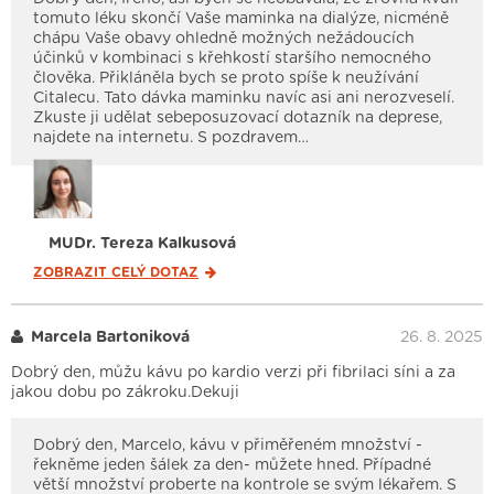
tomuto léku skončí Vaše maminka na dialýze, nicméně
chápu Vaše obavy ohledně možných nežádoucích
účinků v kombinaci s křehkostí staršího nemocného
člověka. Přikláněla bych se proto spíše k neužívání
Citalecu. Tato dávka maminku navíc asi ani nerozveselí.
Zkuste ji udělat sebeposuzovací dotazník na deprese,
najdete na internetu. S pozdravem…
MUDr. Tereza Kalkusová
ZOBRAZIT CELÝ
DOTAZ
Marcela Bartoniková
26. 8. 2025
Dobrý den, můžu kávu po kardio verzi při fibrilaci síni a za
jakou dobu po zákroku.Dekuji
Dobrý den, Marcelo, kávu v přiměřeném množství -
řekněme jeden šálek za den- můžete hned. Případné
větší množství proberte na kontrole se svým lékařem. S