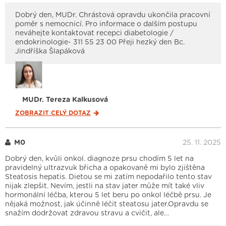
Dobrý den, MUDr. Chrástová opravdu ukončila pracovní
poměr s nemocnicí. Pro informace o dalším postupu
neváhejte kontaktovat recepci diabetologie /
endokrinologie- 311 55 23 00 Přeji hezký den Bc.
Jindříška Šlapáková
MUDr. Tereza Kalkusová
ZOBRAZIT CELÝ
DOTAZ
M0
25. 11. 2025
Dobrý den, kvůli onkol. diagnoze prsu chodím 5 let na
pravidelný ultrazvuk břicha a opakovaně mi bylo zjištěna
Steatosis hepatis. Dietou se mi zatím nepodařilo tento stav
nijak zlepšit. Nevím, jestli na stav jater může mít také vliv
hormonální léčba, kterou 5 let beru po onkol léčbě prsu. Je
nějaká možnost, jak účinně léčit steatosu jater.Opravdu se
snažím dodržovat zdravou stravu a cvičit, ale…