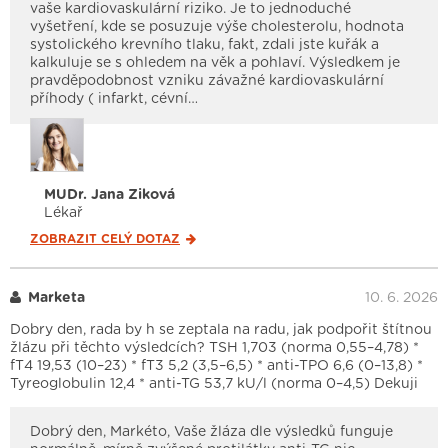
vaše kardiovaskulární riziko. Je to jednoduché
vyšetření, kde se posuzuje výše cholesterolu, hodnota
systolického krevního tlaku, fakt, zdali jste kuřák a
kalkuluje se s ohledem na věk a pohlaví. Výsledkem je
pravděpodobnost vzniku závažné kardiovaskulární
příhody ( infarkt, cévní…
MUDr. Jana Ziková
Lékař
ZOBRAZIT CELÝ
DOTAZ
Marketa
10. 6. 2026
Dobry den, rada by h se zeptala na radu, jak podpořit štítnou
žlázu při těchto výsledcích? TSH 1,703 (norma 0,55–4,78) *
fT4 19,53 (10–23) * fT3 5,2 (3,5–6,5) * anti-TPO 6,6 (0–13,8) *
Tyreoglobulin 12,4 * anti-TG 53,7 kU/l (norma 0–4,5) Dekuji
Dobrý den, Markéto, Vaše žláza dle výsledků funguje