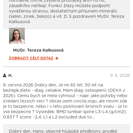
normálně, mírně zvýšené protilátky anti-TG nic
zásadního neříkají. Funkci žlázy můžete podpořit
vyváženou stravou, dostatečným přísunem minerálů
(selen, zinek, železo) a vit. D. S pozdravem MUDr. Tereza
Kalkusová
MUDr. Tereza Kalkusová
ZOBRAZIT CELÝ
DOTAZ
H.
9. 6. 2026
9. cervna 2026 Dobry den, Je mi 65 let; 30 let na
bezlepk.diete - diag. celiakie. Mam diag. osteopenii (DEXA z
2025). Cemu bych se mela vyhnout - napr. jake pohyby nebo
zvedani tezsich veci ? obcas jsem cvicila jogu, ale nevim zda
je to bezpecne; nebo i v lehu posilovani brisnich svalu - je to
vse bezpecne ? Vysledek: BMD lumbar spine L3-L4 (g/cm2):
0.837 T score: -2.4; L1 a L2 excluded due to…
Dobrý den, Hano, obecně hluboké předklony, prudké