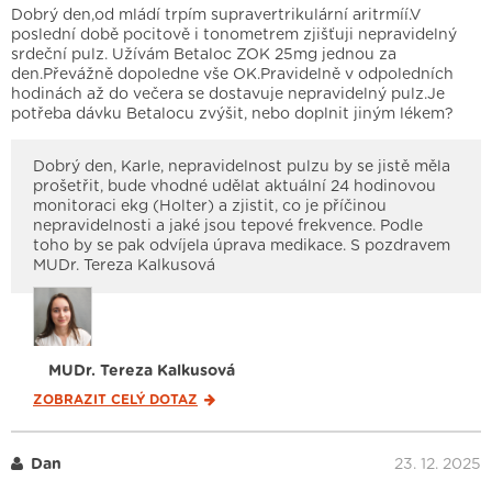
Dobrý den,od mládí trpím supravertrikulární aritrmíí.V
poslední době pocitově i tonometrem zjišťuji nepravidelný
srdeční pulz. Užívám Betaloc ZOK 25mg jednou za
den.Převážně dopoledne vše OK.Pravidelně v odpoledních
hodinách až do večera se dostavuje nepravidelný pulz.Je
potřeba dávku Betalocu zvýšit, nebo doplnit jiným lékem?
Dobrý den, Karle, nepravidelnost pulzu by se jistě měla
prošetřit, bude vhodné udělat aktuální 24 hodinovou
monitoraci ekg (Holter) a zjistit, co je příčinou
nepravidelnosti a jaké jsou tepové frekvence. Podle
toho by se pak odvíjela úprava medikace. S pozdravem
MUDr. Tereza Kalkusová
MUDr. Tereza Kalkusová
ZOBRAZIT CELÝ
DOTAZ
Dan
23. 12. 2025