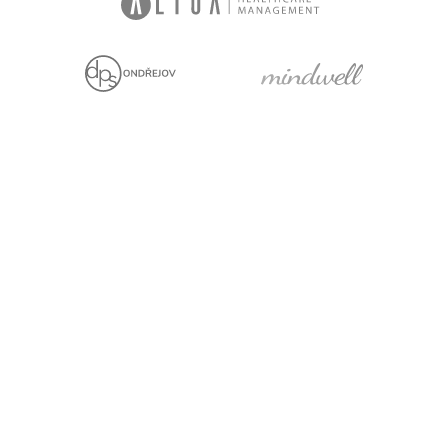
Jsme držiteli
Projekt za finanční
podpory EU
Právní prohlášení
Cookies
Pro média
Facebook
YouTube
LinkedIn