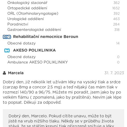
Onkologický stacionář
362
Ortopedické oddělení
1652
ORL (Otorhinolaryngologie)
392
Urologické oddělení
463
Porodnictví
284
Gastroenterologické oddělení
318
Rehabilitační nemocnice Beroun
Obecné dotazy
14
AKESO POLIKLINIKA
Obecné dotazy
0
Ambulance AKESO POLIKLINIKY
0
Marcela
31. 7. 2023
Dobrý den, již nékolik let užívám léky na vysoký tlak a srdce
(carzap 8mg a concor 2.5 mg) a teď nějaký čas mám tlak v
rozmezí 140/90 a 96/75. Můžete mi poradit, jsem jako by po
velkém flámu ( zpomalená, jako by praštěná). Nevím jak lépe
to popsat. Děkuji za odpověď.
Dobrý den, Marcelo. Pokud cítíte unavu, může to být
jistě na vrub nižšího tlaku. Někdy se v průběhu života
stává, že se stářím krevní tlak přirozeně snižuje a léky