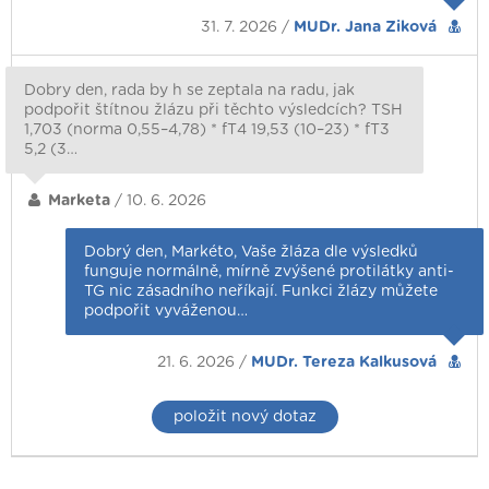
31. 7. 2026 /
MUDr. Jana Ziková
Dobry den, rada by h se zeptala na radu, jak
podpořit štítnou žlázu při těchto výsledcích? TSH
1,703 (norma 0,55–4,78) * fT4 19,53 (10–23) * fT3
5,2 (3…
Marketa
/ 10. 6. 2026
Dobrý den, Markéto, Vaše žláza dle výsledků
funguje normálně, mírně zvýšené protilátky anti-
TG nic zásadního neříkají. Funkci žlázy můžete
podpořit vyváženou…
21. 6. 2026 /
MUDr. Tereza Kalkusová
položit nový dotaz