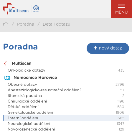
MENU
/
Poradna
/
Detail dotazu
Poradna
nový dotaz
Multiscan
Onkologické dotazy
435
Nemocnice Hořovice
Obecné dotazy
2796
Anesteziologicko-resuscitační oddělení
57
Stomická poradna
2
Chirurgické oddělení
1196
Dětské oddělení
580
Gynekologické oddělení
1806
Interní oddělení
665
Neurologické oddělení
1347
Novorozenecké oddělení
129