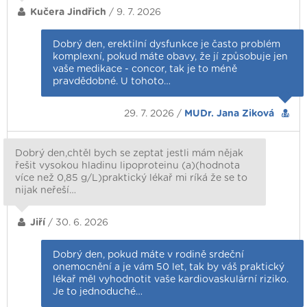
Kučera Jindřich
/ 9. 7. 2026
Dobrý den, erektilní dysfunkce je často problém
komplexní, pokud máte obavy, že jí způsobuje jen
vaše medikace - concor, tak je to méně
pravdědobné. U tohoto…
29. 7. 2026 /
MUDr. Jana Ziková
Dobrý den,chtěl bych se zeptat jestli mám nějak
řešit vysokou hladinu lipoproteinu (a)(hodnota
více než 0,85 g/L)praktický lékař mi ríká že se to
nijak neřeší…
Jiří
/ 30. 6. 2026
Dobrý den, pokud máte v rodině srdeční
onemocnění a je vám 50 let, tak by váš praktický
lékař měl vyhodnotit vaše kardiovaskulární riziko.
Je to jednoduché…