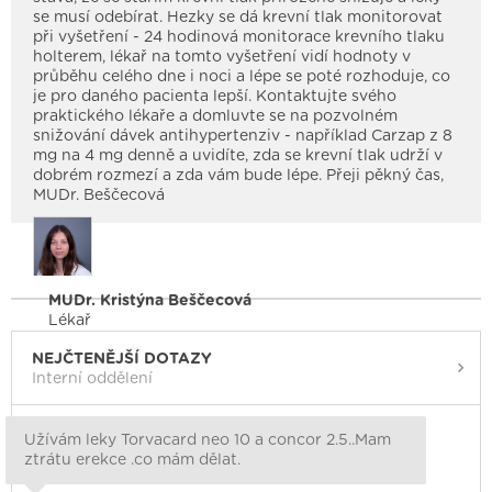
se musí odebírat. Hezky se dá krevní tlak monitorovat
při vyšetření - 24 hodinová monitorace krevního tlaku
holterem, lékař na tomto vyšetření vidí hodnoty v
průběhu celého dne i noci a lépe se poté rozhoduje, co
je pro daného pacienta lepší. Kontaktujte svého
praktického lékaře a domluvte se na pozvolném
snižování dávek antihypertenziv - například Carzap z 8
mg na 4 mg denně a uvidíte, zda se krevní tlak udrží v
dobrém rozmezí a zda vám bude lépe. Přeji pěkný čas,
MUDr. Beščecová
MUDr. Kristýna Beščecová
Lékař
NEJČTENĚJŠÍ DOTAZY
Interní oddělení
Užívám leky Torvacard neo 10 a concor 2.5..Mam
ztrátu erekce .co mám dělat.