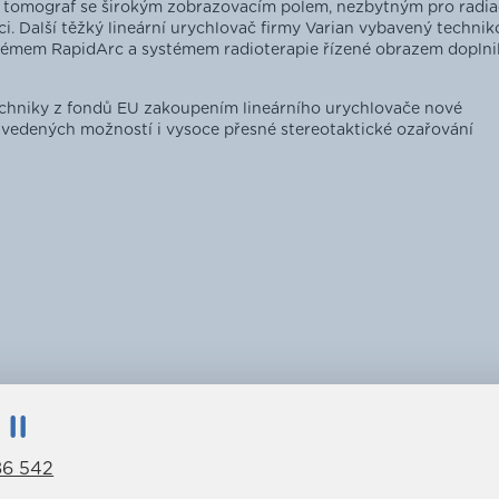
ý tomograf se širokým zobrazovacím polem, nezbytným pro radia
i. Další těžký lineární urychlovač firmy Varian vybavený technik
témem RapidArc a systémem radioterapie řízené obrazem doplni
echniky z fondů EU zakoupením lineárního urychlovače nové
uvedených možností i vysoce přesné stereotaktické ozařování
II
86 542