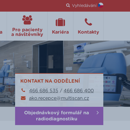
Vyhledávání
Pro pacienty
a
Kariéra
Kontakty
a návštěvníky
KONTAKT NA ODDĚLENÍ
466 686 535
/
466 686 400
ako.recepce@multiscan.cz
Objednávkový formulář na
radiodiagnostiku