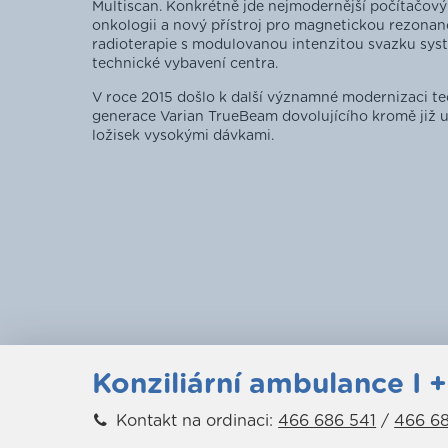
Multiscan. Konkrétně jde nejmodernější počítačov
onkologii a nový přístroj pro magnetickou rezonanc
radioterapie s modulovanou intenzitou svazku sys
technické vybavení centra.
V roce 2015 došlo k další významné modernizaci t
generace Varian TrueBeam dovolujícího kromě již 
ložisek vysokými dávkami.
Konziliární ambulance I + 
Kontakt na ordinaci:
466 686 541
/
466 6