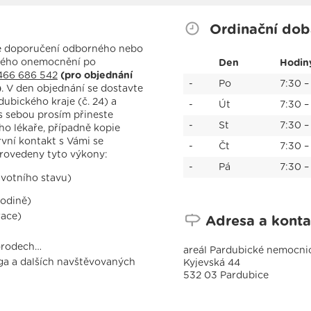
Ordinační dob
dě doporučení odborného nebo
ového onemocnění po
Den
Hodin
466 686 542
(pro objednání
-
Po
7:30 –
)
. V den objednání se dostavte
bického kraje (č. 24) a
-
Út
7:30 –
 s sebou prosím přineste
-
St
7:30 –
ho lékaře, případně kopie
vní kontakt s Vámi se
-
Čt
7:30 –
provedeny tyto výkony:
-
Pá
7:30 –
votního stavu)
odině)
race)
Adresa a konta
orodech…
areál Pardubické nemocni
ga a dalších navštěvovaných
Kyjevská 44
532 03 Pardubice