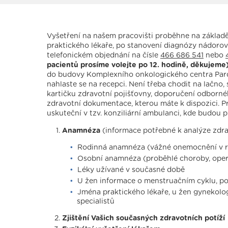
Vyšetření na našem pracovišti proběhne na zákla
praktického lékaře, po stanovení diagnózy nádor
telefonickém objednání na čísle
466 686 541
nebo
pacientů prosíme volejte po 12. hodině, děkujeme
do budovy Komplexního onkologického centra Pardu
nahlaste se na recepci. Není třeba chodit na lačno,
kartičku zdravotní pojišťovny, doporučení odborné
zdravotní dokumentace, kterou máte k dispozici. Pr
uskuteční v tzv. konziliární ambulanci, kde budou 
Anamnéza
(informace potřebné k analýze zdra
Rodinná anamnéza (vážné onemocnění v r
Osobní anamnéza (proběhlé choroby, ope
Léky užívané v současné době
U žen informace o menstruačním cyklu, p
Jména praktického lékaře, u žen gynekolo
specialistů
Zjištění Vašich současných zdravotních potíží