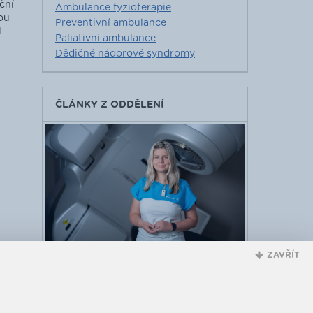
ční
Ambulance fyzioterapie
ou
Preventivní ambulance
l
Paliativní ambulance
Dědičné nádorové syndromy
ČLÁNKY Z ODDĚLENÍ
ZAVŘÍT
Radioterapie je týmová práce
20. 7. 2026
CELÝ ČLÁNEK