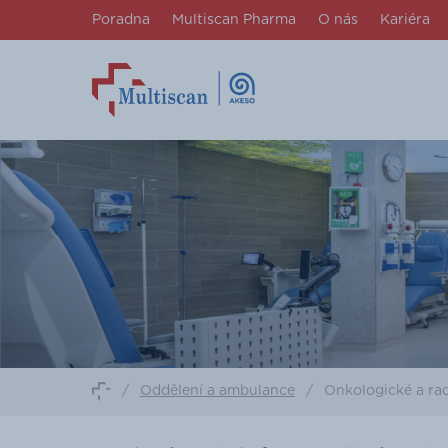
Poradna
Multiscan Pharma
O nás
Kariéra
/
Oddělení a ambulance
/
Onkologické a ra