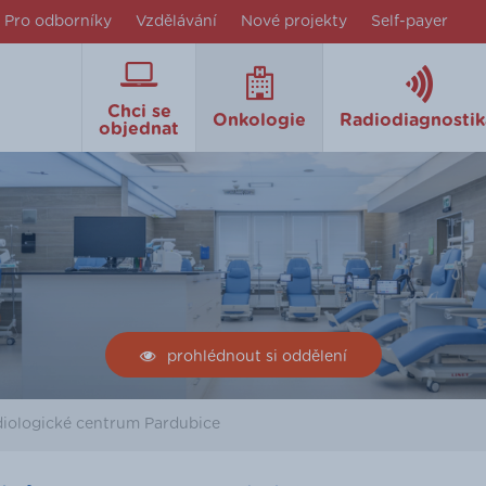
Pro odborníky
Vzdělávání
Nové projekty
Self-payer
Chci se
Onkologie
Radiodiagnostik
objednat
prohlédnout si oddělení
diologické centrum Pardubice