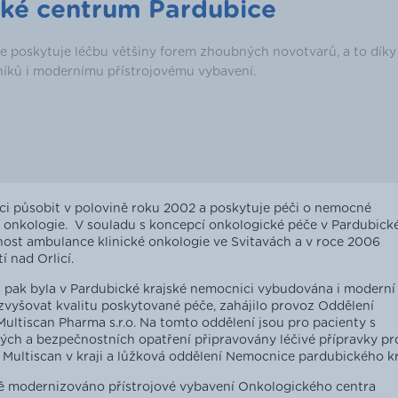
cké centrum Pardubice
 poskytuje léčbu většiny forem zhoubných novotvarů, a to díky
íků i modernímu přístrojovému vybavení.
ci působit v polovině roku 2002 a poskytuje péči o nemocné
ní onkologie. V souladu s koncepcí onkologické péče v Pardubic
innost ambulance klinické onkologie ve Svitavách a v roce 2006
 nad Orlicí.
an pak byla v Pardubické krajské nemocnici vybudována i moderní
 zvyšovat kvalitu poskytované péče, zahájilo provoz Oddělení
Multiscan Pharma s.r.o. Na tomto oddělení jsou pro pacienty s
ch a bezpečnostních opatření připravovány léčivé přípravky pr
Multiscan v kraji a lůžková oddělení Nemocnice pardubického kr
ně modernizováno přístrojové vybavení Onkologického centra