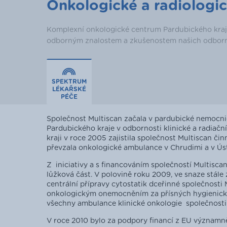
Onkologické a radiologi
Komplexní onkologické centrum Pardubického kraje
odborným znalostem a zkušenostem našich odborn
SPEKTRUM
LÉKAŘSKÉ
PÉČE
Společnost Multiscan začala v pardubické nemocni
Pardubického kraje v odbornosti klinické a radiač
kraji v roce 2005 zajistila společnost Multiscan č
převzala onkologické ambulance v Chrudimi a v Ústí
Z iniciativy a s financováním společností Multisc
lůžková část. V polovině roku 2009, ve snaze stále
centrální přípravy cytostatik dceřinné společnosti 
onkologickým onemocněním za přísných hygienický
všechny ambulance klinické onkologie společnosti 
V roce 2010 bylo za podpory financí z EU význam