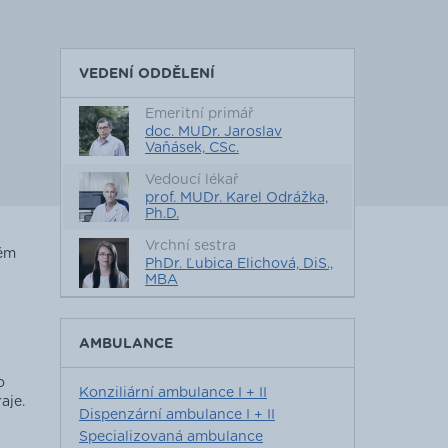
VEDENÍ ODDĚLENÍ
Emeritní primář
doc. MUDr. Jaroslav
Vaňásek, CSc.
Vedoucí lékař
prof. MUDr. Karel Odrážka,
Ph.D.
Vrchní sestra
kém
PhDr. Ľubica Elichová, DiS.,
MBA
AMBULANCE
o
Konziliární ambulance I + II
aje.
Dispenzární ambulance I + II
Specializovaná ambulance