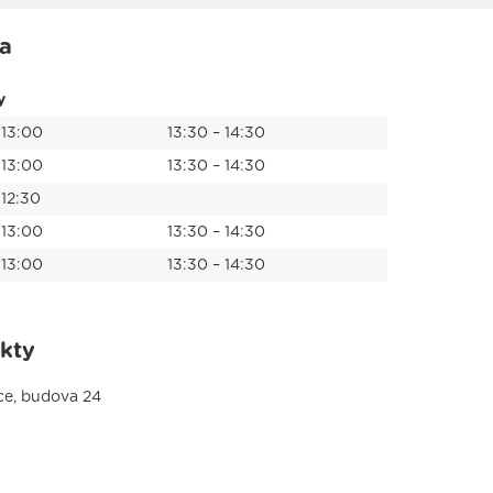
a
y
 13:00
13:30 – 14:30
 13:00
13:30 – 14:30
 12:30
Trendy v paliativní medicíně
 13:00
13:30 – 14:30
2026 - PŘIHLAŠOVÁNÍ
UKONČENO
 13:00
13:30 – 14:30
22. 1. 2026
CELÝ ČLÁNEK
kty
ce, budova 24