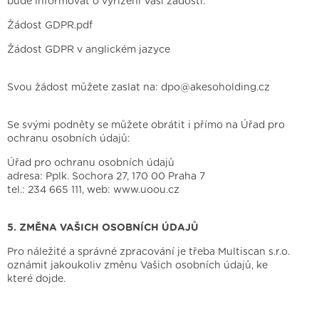
bude informovat o vyřízení Vaší žádosti.
Žádost GDPR.pdf
Žádost GDPR v anglickém jazyce
Svou žádost můžete zaslat na:
dpo@akesoholding.cz
Se svými podněty se můžete obrátit i přímo na Úřad pro
ochranu osobních údajů:
Úřad pro ochranu osobních údajů
adresa: Pplk. Sochora 27, 170 00 Praha 7
tel.:
234 665 111
, web:
www.uoou.cz
5. ZMĚNA VAŠICH OSOBNÍCH ÚDAJŮ
Pro náležité a správné zpracování je třeba Multiscan s.r.o.
oznámit jakoukoliv změnu Vašich osobních údajů, ke
které dojde.