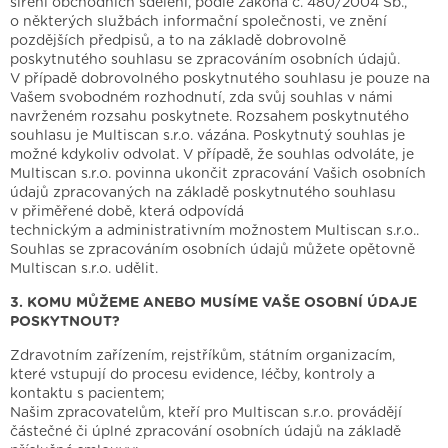
šíření obchodních sdělení, podle zákona č. 480/2004 Sb.,
o některých službách informační společnosti, ve znění
pozdějších předpisů, a to na základě dobrovolně
poskytnutého souhlasu se zpracováním osobních údajů.
V případě dobrovolného poskytnutého souhlasu je pouze na
Vašem svobodném rozhodnutí, zda svůj souhlas v námi
navrženém rozsahu poskytnete. Rozsahem poskytnutého
souhlasu je Multiscan s.r.o. vázána. Poskytnutý souhlas je
možné kdykoliv odvolat. V případě, že souhlas odvoláte, je
Multiscan s.r.o. povinna ukončit zpracování Vašich osobních
údajů zpracovaných na základě poskytnutého souhlasu
v přiměřené době, která odpovídá
technickým a administrativním možnostem Multiscan s.r.o..
Souhlas se zpracováním osobních údajů můžete opětovně
Multiscan s.r.o. udělit.
3. KOMU MŮŽEME ANEBO MUSÍME VAŠE OSOBNÍ ÚDAJE
POSKYTNOUT?
Zdravotním zařízením, rejstříkům, státním organizacím,
které vstupují do procesu evidence, léčby, kontroly a
kontaktu s pacientem;
Našim zpracovatelům, kteří pro Multiscan s.r.o. provádějí
částečné či úplné zpracování osobních údajů na základě