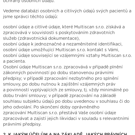
ochrany osobních údajů.
Vedeme databázi osobních a citlivých údajů svých pacientů a
jsme správci těchto údajů:
osobní údaje a citlivé údaje, které Multiscan s.r.o. získává a
zpracovává v souvislosti s poskytováním zdravotních
služeb (zdravotnická dokumentace),
osobní údaje k jednoznačné a nezaměnitelné identifikaci,
osobní údaje umožňující Multiscan s.r.o. kontakt s Vámi,
osobní údaje související se vzájemnými vztahy Multiscan s.r.o.
a pacienta.
Osobní údaje Multiscan s.r.o. zpracovává v případě plnění
zákonných povinností po dobu stanovenou právními
předpisy; v případě zpracování nezbytného pro splnění
smlouvy, po dobu nutnou k zajištění vzájemných práv
a povinností vyplývajících ze smlouvy, tj. vždy minimálně po
dobu trvání smlouvy; v případě zpracování na základě
souhlasu subjektu údajů po dobu uvedenou v souhlasu či do
jeho odvolání. Po skončení doby oprávněného
zpracování Multiscan s.r.o. přestává Vaše osobní údaje
zpracovávat a zajistí jejich likvidaci v souladu s relevantními
právními předpisy.
2. K JAKÝM ÚČELŮM A NA ZÁKLADĚ, JAKÝCH PRÁVNÍCH