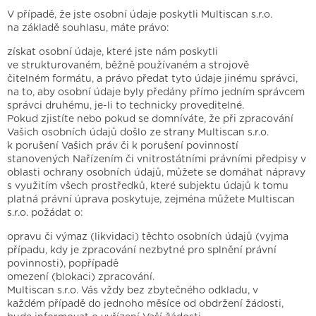
V případě, že jste osobní údaje poskytli Multiscan s.r.o.
na základě souhlasu, máte právo:
získat osobní údaje, které jste nám poskytli
ve strukturovaném, běžně používaném a strojově
čitelném formátu, a právo předat tyto údaje jinému správci,
na to, aby osobní údaje byly předány přímo jedním správcem
správci druhému, je-li to technicky proveditelné.
Pokud zjistíte nebo pokud se domníváte, že při zpracování
Vašich osobních údajů došlo ze strany Multiscan s.r.o.
k porušení Vašich práv či k porušení povinností
stanovených Nařízením či vnitrostátními právními předpisy v
oblasti ochrany osobních údajů, můžete se domáhat nápravy
s využitím všech prostředků, které subjektu údajů k tomu
platná právní úprava poskytuje, zejména můžete Multiscan
s.r.o. požádat o:
opravu či výmaz (likvidaci) těchto osobních údajů (vyjma
případu, kdy je zpracování nezbytné pro splnění právní
povinnosti), popřípadě
omezení (blokaci) zpracování.
Multiscan s.r.o. Vás vždy bez zbytečného odkladu, v
každém případě do jednoho měsíce od obdržení žádosti,