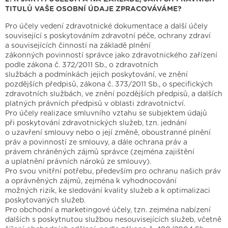
TITULŮ VAŠE OSOBNÍ ÚDAJE ZPRACOVÁVÁME?
Pro účely vedení zdravotnické dokumentace a další účely
související s poskytováním zdravotní péče, ochrany zdraví
a souvisejících činností na základě plnění
zákonných povinností správce jako zdravotnického zařízení
podle zákona č. 372/2011 Sb., o zdravotních
službách a podmínkách jejich poskytování, ve znění
pozdějších předpisů, zákona č. 373/2011 Sb., o specifických
zdravotních službách, ve znění pozdějších předpisů, a dalších
platných právních předpisů v oblasti zdravotnictví.
Pro účely realizace smluvního vztahu se subjektem údajů
při poskytování zdravotnických služeb, tzn. jednání
o uzavření smlouvy nebo o její změně, oboustranné plnění
práv a povinností ze smlouvy, a dále ochrana práv a
právem chráněných zájmů správce (zejména zajištění
a uplatnění právních nároků ze smlouvy).
Pro svou vnitřní potřebu, především pro ochranu našich práv
a oprávněných zájmů, zejména k vyhodnocování
možných rizik, ke sledování kvality služeb a k optimalizaci
poskytovaných služeb.
Pro obchodní a marketingové účely, tzn. zejména nabízení
dalších s poskytnutou službou nesouvisejících služeb, včetně