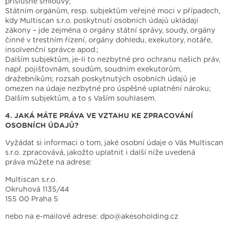
příslušné smlouvy;
Státním orgánům, resp. subjektům veřejné moci v případech,
kdy Multiscan s.r.o. poskytnutí osobních údajů ukládají
zákony – jde zejména o orgány státní správy, soudy, orgány
činné v trestním řízení, orgány dohledu, exekutory, notáře,
insolvenční správce apod.;
Dalším subjektům, je-li to nezbytné pro ochranu našich práv,
např. pojišťovnám, soudům, soudním exekutorům,
dražebníkům; rozsah poskytnutých osobních údajů je
omezen na údaje nezbytné pro úspěšné uplatnění nároku;
Dalším subjektům, a to s Vaším souhlasem.
4. JAKÁ MÁTE PRÁVA VE VZTAHU KE ZPRACOVÁNÍ
OSOBNÍCH ÚDAJŮ?
Vyžádat si informaci o tom, jaké osobní údaje o Vás Multiscan
s.r.o. zpracovává, jakožto uplatnit i další níže uvedená
práva můžete na adrese:
Multiscan s.r.o.
Okruhová 1135/44
155 00 Praha 5
nebo na e-mailové adrese:
dpo@akesoholding.cz