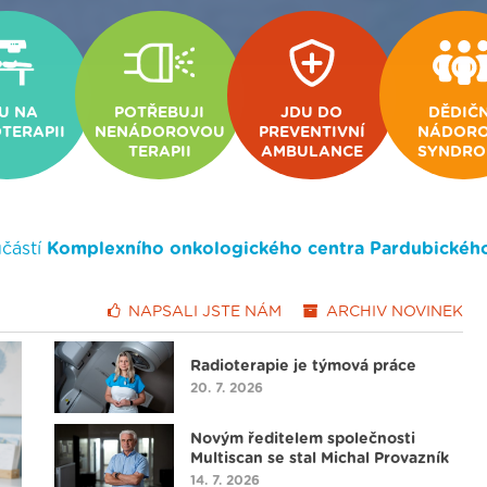
U NA
POTŘEBUJI
JDU DO
DĚDIČ
TERAPII
NENÁDOROVOU
PREVENTIVNÍ
NÁDORO
TERAPII
AMBULANCE
SYNDRO
částí
Komplexního onkologického centra Pardubického
NAPSALI JSTE
NÁM
ARCHIV
NOVINEK
Radioterapie je týmová práce
20. 7. 2026
Novým ředitelem společnosti
Multiscan se stal Michal Provazník
14. 7. 2026