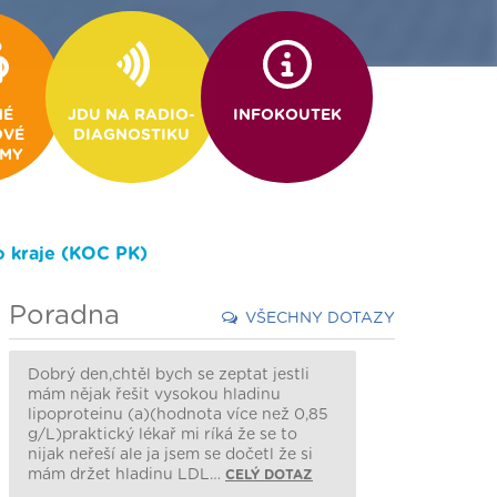
NÉ
JDU NA RADIO-
INFOKOUTEK
VÉ
DIAGNOSTIKU
MY
 kraje (KOC PK)
Poradna
VŠECHNY DOTAZY
Dobrý den,chtěl bych se zeptat jestli
mám nějak řešit vysokou hladinu
lipoproteinu (a)(hodnota více než 0,85
g/L)praktický lékař mi ríká že se to
nijak neřeší ale ja jsem se dočetl že si
mám držet hladinu LDL…
CELÝ DOTAZ