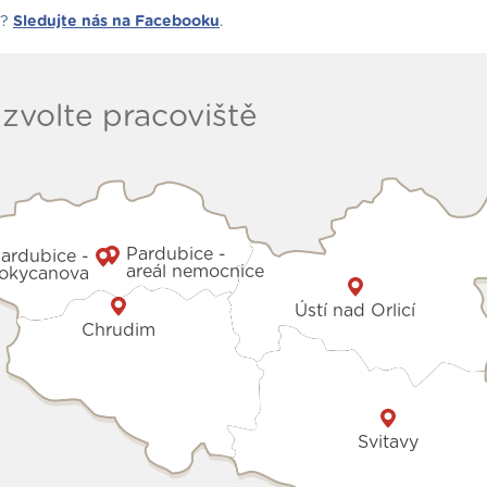
20. 5. 2026
y?
Sledujte nás na Facebooku
.
Mezinárodní den sester jsme
oslavili sladkým poděkováním
13. 5. 2026
zvolte pracoviště
Pardubice -
ardubice -
areál nemocnice
okycanova
Ústí nad Orlicí
Chrudim
Svitavy