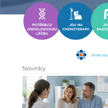
POTŘEBUJI
JDU NA
JD
ONKOLOGICKOU
CHEMOTERAPII
RADIO
LÉČBU
Jsme sou
Novinky