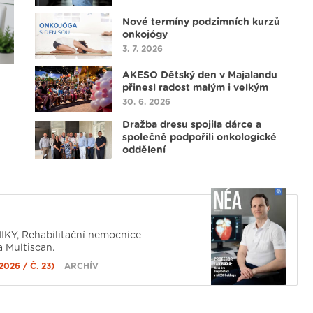
Nové termíny podzimních kurzů
onkojógy
3. 7. 2026
AKESO Dětský den v Majalandu
přinesl radost malým i velkým
30. 6. 2026
Dražba dresu spojila dárce a
společně podpořili onkologické
oddělení
17. 6. 2026
Nové číslo magazínu NÉA je tu!
14. 6. 2026
KY, Rehabilitační nemocnice
Kontroverze v onkologii nabídly
 Multiscan.
pohled na budoucnost léčby i
využití AI
026 / Č. 23)
ARCHÍV
26. 5. 2026
Slavnostní otevření Lékárny Tesla v
Pardubicích