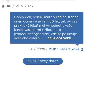
Jiří
/ 30. 6. 2026
Dobrý den, pokud máte v rodině srdeční
onemocnění a je vám 50 let, tak by váš
praktický lékař měl vyhodnotit vaše
kardiovaskulární riziko. Je to
jednoduché vyšetření, kde se posuzuje
výše cholesterolu, …
CELÁ ODPOVĚĎ
31. 7. 2026 /
MUDr. Jana Ziková
položit nový dotaz