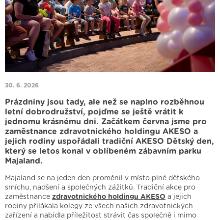
30. 6. 2026
Prázdniny jsou tady, ale než se naplno rozběhnou
letní dobrodružství, pojďme se ještě vrátit k
jednomu krásnému dni. Začátkem června jsme pro
zaměstnance zdravotnického holdingu AKESO a
jejich rodiny uspořádali tradiční AKESO Dětský den,
který se letos konal v oblíbeném zábavním parku
Majaland.
Majaland se na jeden den proměnil v místo plné dětského
smíchu, nadšení a společných zážitků. Tradiční akce pro
zaměstnance
zdravotnického holdingu AKESO
a jejich
rodiny přilákala kolegy ze všech našich zdravotnických
zařízení a nabídla příležitost strávit čas společně i mimo