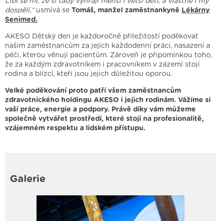
Líbí se mi, že si tady vyhrají menší i větší děti, a vlastně i my
dospělí,“
usmívá se
Tomáš, manžel zaměstnankyně
Lékárny
Senimed.
AKESO Dětský den je každoročně příležitostí poděkovat
našim zaměstnancům za jejich každodenní práci, nasazení a
péči, kterou věnují pacientům. Zároveň je připomínkou toho,
že za každým zdravotníkem i pracovníkem v zázemí stojí
rodina a blízcí, kteří jsou jejich důležitou oporou.
Velké poděkování proto patří všem zaměstnancům
zdravotnického holdingu AKESO i jejich rodinám. Vážíme si
vaší práce, energie a podpory. Právě díky vám můžeme
společně vytvářet prostředí, které stojí na profesionalitě,
vzájemném respektu a lidském přístupu.
Galerie