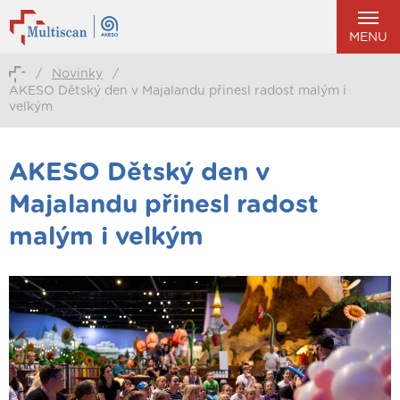
MENU
/
Novinky
/
AKESO Dětský den v Majalandu přinesl radost malým i
velkým
AKESO Dětský den v
Majalandu přinesl radost
malým i velkým