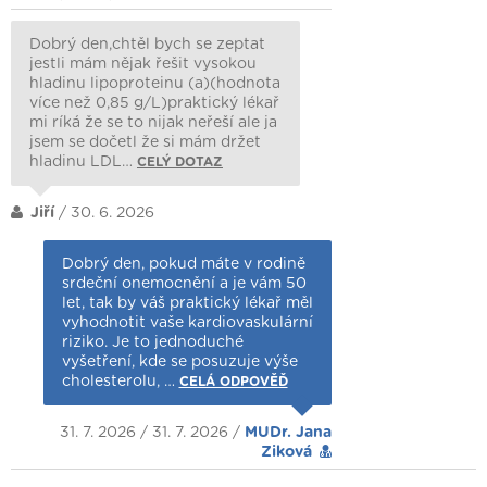
Dobrý den,chtěl bych se zeptat
jestli mám nějak řešit vysokou
hladinu lipoproteinu (a)(hodnota
více než 0,85 g/L)praktický lékař
mi ríká že se to nijak neřeší ale ja
jsem se dočetl že si mám držet
hladinu LDL…
CELÝ DOTAZ
Jiří
/ 30. 6. 2026
Dobrý den, pokud máte v rodině
srdeční onemocnění a je vám 50
let, tak by váš praktický lékař měl
vyhodnotit vaše kardiovaskulární
riziko. Je to jednoduché
vyšetření, kde se posuzuje výše
cholesterolu, …
CELÁ ODPOVĚĎ
31. 7. 2026 / 31. 7. 2026 /
MUDr. Jana
Ziková