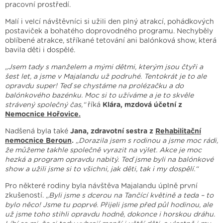
pracovní prostředí.
Malí i velcí návštěvníci si užili den plný atrakcí, pohádkových
postaviček a bohatého doprovodného programu. Nechyběly
oblíbené atrakce, stříkané tetování ani balónková show, která
bavila děti i dospělé.
„Jsem tady s manželem a mými dětmi, kterým jsou čtyři a
šest let, a jsme v Majalandu už podruhé. Tentokrát je to ale
opravdu super! Teď se chystáme na prolézačku a do
balónkového bazénku. Moc si to užíváme a je to skvěle
strávený společný čas,“
říká
Klára, mzdová účetní z
Nemocnice Hořovice.
Nadšená byla také
Jana, zdravotní sestra z
Rehabilitační
nemocnice Beroun
.
„Dorazila jsem s rodinou a jsme moc rádi,
že můžeme takhle společně vyrazit na výlet. Akce je moc
hezká a program opravdu nabitý. Teď jsme byli na balónkové
show a užili jsme si to všichni, jak děti, tak i my dospělí.“
Pro některé rodiny byla návštěva Majalandu úplně první
zkušeností.
„Byli jsme s dcerou na Tančící květině a teda – to
bylo něco! Jsme tu poprvé. Přijeli jsme před půl hodinou, ale
už jsme toho stihli opravdu hodně, dokonce i horskou dráhu.