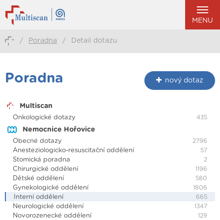
MENU
/
Poradna
/
Detail dotazu
Poradna
nový dotaz
Multiscan
Onkologické dotazy
435
Nemocnice Hořovice
Obecné dotazy
2796
Anesteziologicko-resuscitační oddělení
57
Stomická poradna
2
Chirurgické oddělení
1196
Dětské oddělení
580
Gynekologické oddělení
1806
Interní oddělení
665
Neurologické oddělení
1347
Novorozenecké oddělení
129