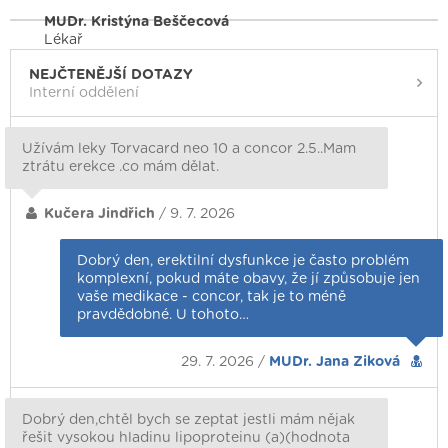
MUDr. Kristýna Beščecová
Lékař
NEJČTENĚJŠÍ DOTAZY
Interní oddělení
Užívám leky Torvacard neo 10 a concor 2.5..Mam
ztrátu erekce .co mám dělat.
Kučera Jindřich
/ 9. 7. 2026
Dobrý den, erektilní dysfunkce je často problém
komplexní, pokud máte obavy, že jí způsobuje jen
vaše medikace - concor, tak je to méně
pravdědobné. U tohoto…
29. 7. 2026 /
MUDr. Jana Ziková
Dobrý den,chtěl bych se zeptat jestli mám nějak
řešit vysokou hladinu lipoproteinu (a)(hodnota