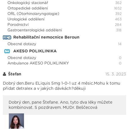
Onkologický stacionář
362
Ortopedické oddělení
1652
ORL (Otorhinolaryngologie)
392
Urologické oddělení
463
Porodnictví
284
Gastroenterologické oddělení
318
Rehabilitační nemocnice Beroun
Obecné dotazy
14
AKESO POLIKLINIKA
Obecné dotazy
0
Ambulance AKESO POLIKLINIKY
0
Štefan
15. 3. 2023
Dobrý den.Beru ELiquis 5mg 1-0-1 uz 4 měsic.Mohu k tomu
přidat detralex a v jakých dávkách?děkuji
Dobrý den, pane Štefane. Ano, tyto dva léky můžete
kombinovat. S pozdravem. MUDr. Beščecová