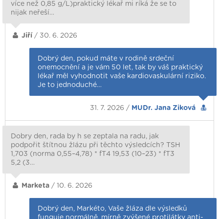
více než 0,85 g/L)praktický lékař mi ríká že se to
nijak neřeší…
Jiří
/ 30. 6. 2026
Dobrý den, pokud máte v rodině srdeční
onemocnění a je vám 50 let, tak by váš praktický
lékař měl vyhodnotit vaše kardiovaskulární riziko.
Je to jednoduché…
31. 7. 2026 /
MUDr. Jana Ziková
Dobry den, rada by h se zeptala na radu, jak
podpořit štítnou žlázu při těchto výsledcích? TSH
1,703 (norma 0,55–4,78) * fT4 19,53 (10–23) * fT3
5,2 (3…
Marketa
/ 10. 6. 2026
Dobrý den, Markéto, Vaše žláza dle výsledků
funguje normálně, mírně zvýšené protilátky anti-