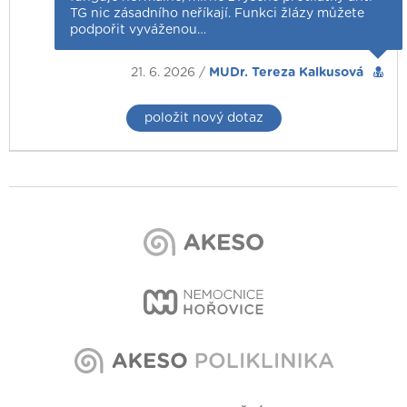
TG nic zásadního neříkají. Funkci žlázy můžete
podpořit vyváženou…
21. 6. 2026 /
MUDr. Tereza Kalkusová
položit nový dotaz