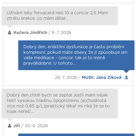
Užívám leky Torvacard neo 10 a concor 2.5..Mam
ztrátu erekce .co mám dělat.
Kučera Jindřich
/ 9. 7. 2026
Dobrý den, erektilní dysfunkce je často problém
komplexní, pokud máte obavy, že jí způsobuje jen
vaše medikace - concor, tak je to méně
pravdědobné. U tohoto…
29. 7. 2026 /
MUDr. Jana Ziková
Dobrý den,chtěl bych se zeptat jestli mám nějak
řešit vysokou hladinu lipoproteinu (a)(hodnota
více než 0,85 g/L)praktický lékař mi ríká že se to
nijak neřeší…
Jiří
/ 30. 6. 2026