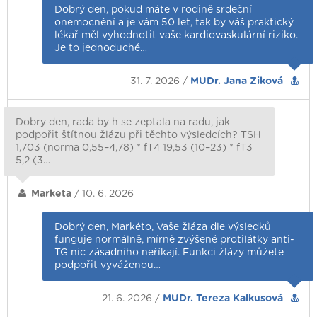
Dobrý den, pokud máte v rodině srdeční
onemocnění a je vám 50 let, tak by váš praktický
lékař měl vyhodnotit vaše kardiovaskulární riziko.
Je to jednoduché…
31. 7. 2026 /
MUDr. Jana Ziková
Dobry den, rada by h se zeptala na radu, jak
podpořit štítnou žlázu při těchto výsledcích? TSH
1,703 (norma 0,55–4,78) * fT4 19,53 (10–23) * fT3
5,2 (3…
Marketa
/ 10. 6. 2026
Dobrý den, Markéto, Vaše žláza dle výsledků
funguje normálně, mírně zvýšené protilátky anti-
TG nic zásadního neříkají. Funkci žlázy můžete
podpořit vyváženou…
21. 6. 2026 /
MUDr. Tereza Kalkusová