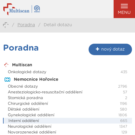
MENU
/
Poradna
/
Detail dotazu
Poradna
nový dotaz
Multiscan
Onkologické dotazy
435
Nemocnice Hořovice
Obecné dotazy
2796
Anesteziologicko-resuscitační oddělení
57
Stomická poradna
2
Chirurgické oddělení
1196
Dětské oddělení
580
Gynekologické oddělení
1806
Interní oddělení
665
Neurologické oddělení
1347
Novorozenecké oddělení
129