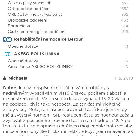
Onkologický stacionář
362
Ortopedické oddělení
1652
ORL (Otorhinolaryngologie)
392
Urologické oddělení
463
Porodnictví
284
Gastroenterologické oddělení
318
Rehabilitační nemocnice Beroun
Obecné dotazy
14
AKESO POLIKLINIKA
Obecné dotazy
0
Ambulance AKESO POLIKLINIKY
0
Michaela
11. 3. 2019
Dobrý den již nejspíše rok a půl mívám problémy s
nadměrným vypadáváním vlasů únavou pocitem slabosti a
nesoustředěnosti. Ve sprše mi dokáže vypadat 15-20 vlasů a
na podlaze jich je také nespočet. Za ten čas mi viditelně
zřídly vlasy. Měla jsem asi pět krevních testů kde jsem vždy
měla zvýšený hormon TSH. Postupem času se hodnota začala
zvyšovat z posledního krevního testu mám hodnotu 12. A po
tomto testu jsem opravdu chtěla po moji endokrinoložce aby
mi dala hormony. Sestřička mi řekla že když jsem unavená tak