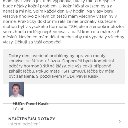
mám spát více a jestli mi vypadávají vlasy tak to nejspíše
bude nějaký kožní problém. U kožní lékařky jsem byla a
nenašla mi nic. Spím každý den 6-7 hodin. Na vlasy beru
vlasové hnojivo z krevních testů mám všechny vitamíny v
normě. Praktický doktor mi řekl že mé příznaky skutečně
mohou být z vysokého hormonu TSH, ale má endokrinoložka
se rozhodla mi léky nepředepsat a další kontrolu mám za 6
měsíců. Nevím co mám dělat nechci aby mi vypadaly všechny
vlasy. Děkuji za Vaší odpověď
Dobrý den, uvedené problémy by opravdu mohly
souviset se štítnou žlázou. Doporučil bych kompletní
odběry hormonů štítné žlázy, dle výsledků případně
zahájit léčbu. Pokud máte TSH 12mIU/l, léčba by měla
být zahájena. S pozdravem MUDr. Pavel Kasík.
MUDr. Pavel Kasík
Lékař
NEJČTENĚJŠÍ DOTAZY
Interní oddělení