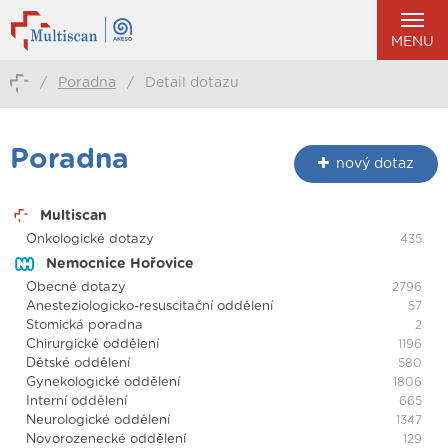
MENU
/
Poradna
/
Detail dotazu
Poradna
nový dotaz
Multiscan
Onkologické dotazy
435
Nemocnice Hořovice
Obecné dotazy
2796
Anesteziologicko-resuscitační oddělení
57
Stomická poradna
2
Chirurgické oddělení
1196
Dětské oddělení
580
Gynekologické oddělení
1806
Interní oddělení
665
Neurologické oddělení
1347
Novorozenecké oddělení
129