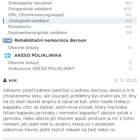
Onkologický stacionář
362
Ortopedické oddělení
1652
ORL (Otorhinolaryngologie)
392
Urologické oddělení
463
Porodnictví
284
Gastroenterologické oddělení
318
Rehabilitační nemocnice Beroun
Obecné dotazy
14
AKESO POLIKLINIKA
Obecné dotazy
0
Ambulance AKESO POLIKLINIKY
0
eric
12. 12. 2023
zdravim, pred tydnem jsem byl s jednou slecnou, doslo s ni k
chranenemu sexu, ale soucasti predehry byl oralni sex..tri dny
na to jsem dostal anginu a zacal se bat, jestli nejde treba o
kapavku..chci se zeptat, jestli miva clovek, ktery ma treba
hltani kapavku priznaky i normalni kapavky? jakoze vytok z
genitalu, nebo obtize pri moceni apod...protoze ja nic z toho
nemam, jen jsem mel tu anginu, ktera uz v podstate
odezniva..nevim, jestli ted jit nekam na test nebo co