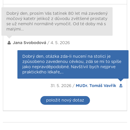
Dobrý den, prosím Vás tatínek 80 let má zavedený
močový katetr jelikož z důvodu zvětšené prostaty
se už nemohl normálně vymočit. Od té doby má s
malými…
Jana Svobodová
/ 4. 5. 2026
Dobrý den, otázka zda-li nucení na stolici je
způsobeno zavedenou cévkou, zdá se mi to spíše
jako nepravděpodobné. Navštívil bych nejprve
praktického lékaře,…
31. 5. 2026 /
MUDr. Tomáš Vavřík
položit nový dotaz