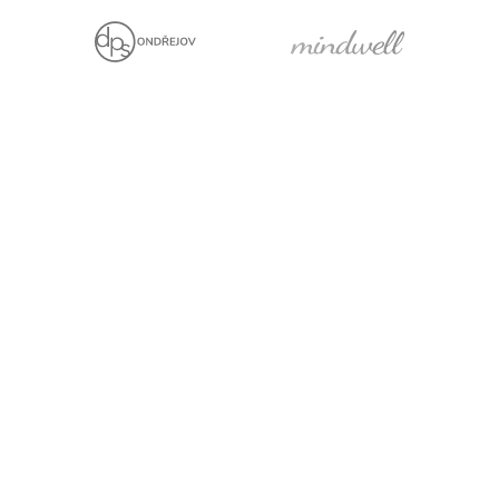
Jsme držiteli
Projekt za finanční
podpory EU
Právní prohlášení
Cookies
Pro média
Facebook
YouTube
LinkedIn