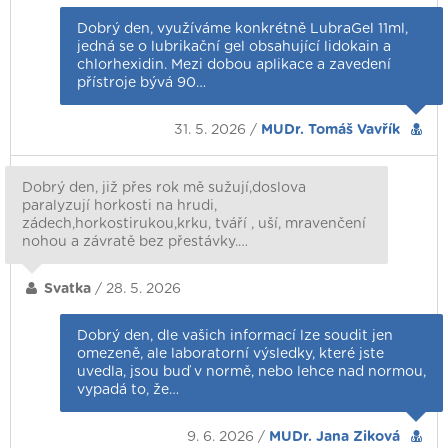
Dobrý den, využíváme konkrétně LubraGel 11ml,
jedná se o lubrikační gel obsahující lidokain a
chlorhexidin. Mezi dobou aplikace a zavedení
přístroje bývá 90…
31. 5. 2026 /
MUDr. Tomáš Vavřík
Dobrý den, již přes rok mě sužují,doslova
paralyzují horkosti na hrudi,
zádech,horkostirukou,krku, tváří , uší, mravenčení
nohou a závratě bez přestávky.…
Svatka
/ 28. 5. 2026
Dobrý den, dle vašich informací lze soudit jen
omezeně, ale laboratorní výsledky, které jste
uvedla, jsou buď v normě, nebo lehce nad normou,
vypadá to, že…
9. 6. 2026 /
MUDr. Jana Ziková