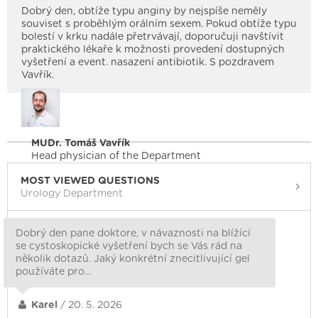
Dobrý den, obtíže typu anginy by nejspíše neměly
souviset s proběhlým orálním sexem. Pokud obtíže typu
bolestí v krku nadále přetrvávají, doporučuji navštívit
praktického lékaře k možnosti provedení dostupných
vyšetření a event. nasazení antibiotik. S pozdravem
Vavřík.
MUDr. Tomáš Vavřík
Head physician of the Department
MOST VIEWED QUESTIONS
Urology Department
Dobrý den pane doktore, v návaznosti na blížící
se cystoskopické vyšetření bych se Vás rád na
několik dotazů. Jaký konkrétní znecitlivující gel
používáte pro…
Karel
/ 20. 5. 2026