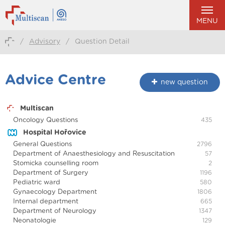
MENU
/
Advisory
/
Question Detail
Advice Centre
new question
Multiscan
Oncology Questions
435
Hospital Hořovice
General Questions
2796
Department of Anaesthesiology and Resuscitation
57
Stomicka counselling room
2
Department of Surgery
1196
Pediatric ward
580
Gynaecology Department
1806
Internal department
665
Department of Neurology
1347
Neonatologie
129