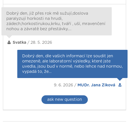
Dobrý den, již přes rok mě sužují,doslova
paralyzují horkosti na hrudi,
zádech,horkostirukou,krku, tváří , uší, mravenčení
nohou a závratě bez přestávky.…
Svatka
/ 28. 5. 2026
Dobrý den, dle vašich informací lze soudit jen
omezeně, ale laboratorní výsledky, které jste
uvedla, jsou buď v normě, nebo lehce nad normou,
vypadá to, že…
9. 6. 2026 /
MUDr. Jana Ziková
ask new question