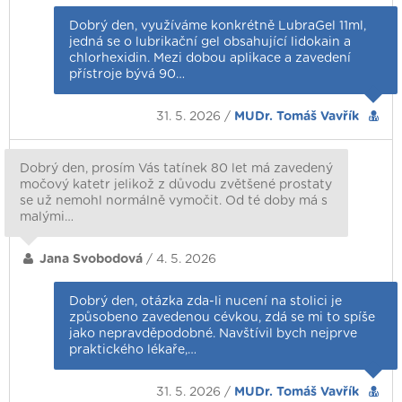
Dobrý den, využíváme konkrétně LubraGel 11ml,
jedná se o lubrikační gel obsahující lidokain a
chlorhexidin. Mezi dobou aplikace a zavedení
přístroje bývá 90…
31. 5. 2026 /
MUDr. Tomáš Vavřík
Dobrý den, prosím Vás tatínek 80 let má zavedený
močový katetr jelikož z důvodu zvětšené prostaty
se už nemohl normálně vymočit. Od té doby má s
malými…
Jana Svobodová
/ 4. 5. 2026
Dobrý den, otázka zda-li nucení na stolici je
způsobeno zavedenou cévkou, zdá se mi to spíše
jako nepravděpodobné. Navštívil bych nejprve
praktického lékaře,…
31. 5. 2026 /
MUDr. Tomáš Vavřík