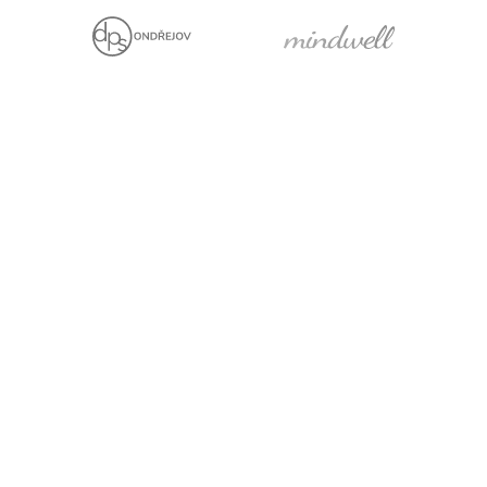
We are holders
Project with financial
support from the EU
Legal statement
Cookies
For media
Facebook
YouTube
LinkedIn