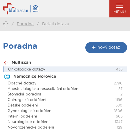
MENU
/
Poradna
/
Detail dotazu
Poradna
nový dotaz
Multiscan
Onkologické dotazy
435
Nemocnice Hořovice
Obecné dotazy
2796
Anesteziologicko-resuscitační oddělení
57
Stomická poradna
2
Chirurgické oddělení
1196
Dětské oddělení
580
Gynekologické oddělení
1806
Interní oddělení
665
Neurologické oddělení
1347
Novorozenecké oddělení
129