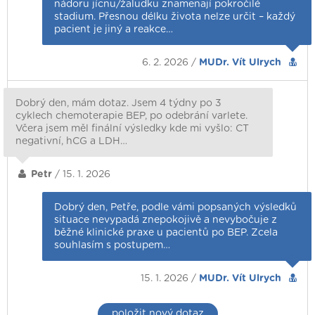
nádoru jícnu/žaludku znamenají pokročilé
stadium. Přesnou délku života nelze určit – každý
pacient je jiný a reakce…
6. 2. 2026 /
MUDr. Vít Ulrych
Dobrý den, mám dotaz. Jsem 4 týdny po 3
cyklech chemoterapie BEP, po odebrání varlete.
Včera jsem měl finální výsledky kde mi vyšlo: CT
negativní, hCG a LDH…
Petr
/ 15. 1. 2026
Dobrý den, Petře, podle vámi popsaných výsledků
situace nevypadá znepokojivě a nevybočuje z
běžné klinické praxe u pacientů po BEP. Zcela
souhlasím s postupem…
15. 1. 2026 /
MUDr. Vít Ulrych
položit nový dotaz