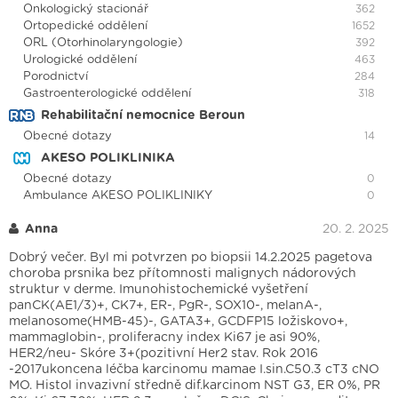
Onkologický stacionář
362
Ortopedické oddělení
1652
ORL (Otorhinolaryngologie)
392
Urologické oddělení
463
Porodnictví
284
Gastroenterologické oddělení
318
Rehabilitační nemocnice Beroun
Obecné dotazy
14
AKESO POLIKLINIKA
Obecné dotazy
0
Ambulance AKESO POLIKLINIKY
0
Anna
20. 2. 2025
Dobrý večer. Byl mi potvrzen po biopsii 14.2.2025 pagetova
choroba prsnika bez přítomnosti malignych nádorových
struktur v derme. Imunohistochemické vyšetření
panCK(AE1/3)+, CK7+, ER-, PgR-, SOX10-, melanA-,
melanosome(HMB-45)-, GATA3+, GCDFP15 ložiskovo+,
mammaglobin-, proliferacny index Ki67 je asi 90%,
HER2/neu- Skóre 3+(pozitivní Her2 stav. Rok 2016
-2017ukoncena léčba karcinomu mamae I.sin.C50.3 cT3 cNO
MO. Histol invazivní středně dif.karcinom NST G3, ER 0%, PR