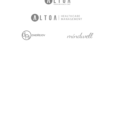
Jsme držiteli
Projekt za finanční
podpory EU