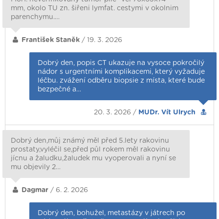
mm, okolo TU zn. šiřeni lymfat. cestymi v okolnim
parenchymu.…
František Staněk
/ 19. 3. 2026
Dobrý den, popis CT ukazuje na vysoce pokročilý
nádor s urgentními komplikacemi, který vyžaduje
léčbu. zvážení odběru biopsie z místa, které bude
bezpečné a…
20. 3. 2026 /
MUDr. Vít Ulrych
Dobrý den,můj známý měl před 5.lety rakovinu
prostaty,vyléčil se,před půl rokem měl rakovinu
jícnu a žaludku,žaludek mu vyoperovali a nyní se
mu objevily 2…
Dagmar
/ 6. 2. 2026
Dobrý den, bohužel, metastázy v játrech po