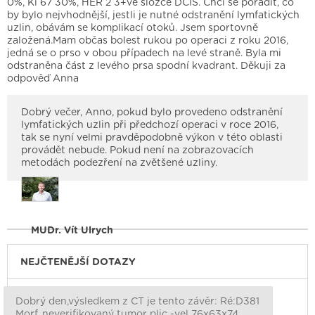
0%, Ki 67 30%, HER 2 3+ve složce DCIS. Chci se poradit, co
by bylo nejvhodnější, jestli je nutné odstranění lymfatických
uzlin, obávám se komplikací otoků. Jsem sportovně
založená.Mam občas bolest rukou po operaci z roku 2016,
jedná se o prso v obou případech na levé straně. Byla mi
odstraněna část z levého prsa spodní kvadrant. Děkuji za
odpověď Anna
Dobrý večer, Anno, pokud bylo provedeno odstranění
lymfatických uzlin při předchozí operaci v roce 2016,
tak se nyní velmi pravděpodobně výkon v této oblasti
provádět nebude. Pokud není na zobrazovacích
metodách podezření na zvětšené uzliny.
MUDr. Vít Ulrych
NEJČTENĚJŠÍ DOTAZY
Dobrý den,výsledkem z CT je tento závěr: Ré:D381
Morf. neverifikovaný tumor plic -vel 76x63x74