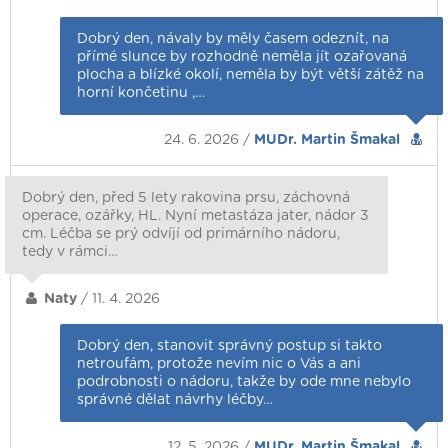
Dobrý den, návaly by měly časem odeznít, na
přímé slunce by rozhodně neměla jít ozařovaná
plocha a blízké okolí, neměla by být větší zátěž na
horní končetinu ,…
24. 6. 2026 /
MUDr. Martin Šmakal
Dobrý den, před 5 lety rakovina prsu, záchovná
operace, ozářky, HL. Nyní metastáza jater, nádor 3
cm. Léčba se prý odvíjí od primárního nádoru,
tedy v rámci…
Naty
/ 11. 4. 2026
Dobrý den, stanovit správný postup si takto
netroufám, protože nevím nic o Vás a ani
podrobnosti o nádoru, takže by ode mne nebylo
správné dělat návrhy léčby…
12. 5. 2026 /
MUDr. Martin Šmakal