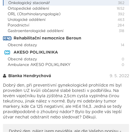
Onkologický stacionář
362
Ortopedické oddělení
1652
ORL (Otorhinolaryngologie)
392
Urologické oddělení
463
Porodnictví
284
Gastroenterologické oddělení
318
Rehabilitační nemocnice Beroun
Obecné dotazy
14
AKESO POLIKLINIKA
Obecné dotazy
0
Ambulance AKESO POLIKLINIKY
0
Blanka Hendrychová
9. 5. 2022
Dobrý den, při preventivní gynekologické prohlídce mi byl
proveden UZ kvůli občasné slabé bolesti v podbřišku. Na
levém vaječníku byla zjištěna 2,5cm cysta vyplněna čirou
tekutinou, jinak nález v normě. Byly mi odebrány tumor
markery, kde Ca 125 negativní, ale HE4 114,3. Jedná se tedy
pravděpodobně o zhoubný nádor? Bylo by podle vás lepší
útvar nechat odstranit nebo sledovat? Děkuji.
Dobrý den, nález jsem neviděla, ale dle Vašeho popisu -