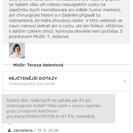
ve Vašem věku při nálezu nesuspektní cysty na
vaječníku bych neindikovala ani odběr tumor markerů,
ani chirurgické řešení a v žádném případě to
neznamená, že máte zhoubný nádor. V této velikosti se
navíc nemusí jednat ani o cystu, ale jen folikul, většinou
s dalším cyklem zmizí, kontrola obvykle není potřeba. S
pozdravem MUDr. T. Ježková
MUDr. Tereza Valentová
NEJČTENĚJŠÍ DOTAZY
Onkologický stacionář
Dobrý den, ráda bych se optala jak žít po
onkologické léčbě? Měla jsem v únoru operaci
prsu (invazivní karcinom
prs.žlázy,ER95%,PR70%,Ki 67 5%, následně…
Jaroslava
/ 19. 6. 2026