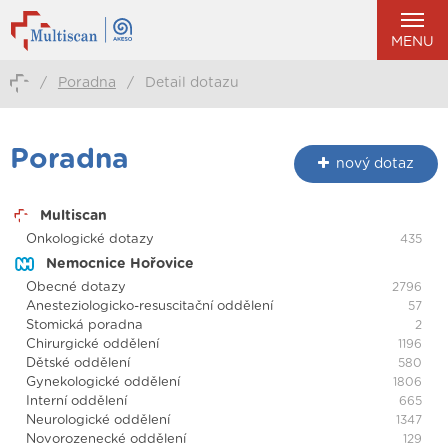
MENU
/
Poradna
/
Detail dotazu
Poradna
nový dotaz
Multiscan
Onkologické dotazy
435
Nemocnice Hořovice
Obecné dotazy
2796
Anesteziologicko-resuscitační oddělení
57
Stomická poradna
2
Chirurgické oddělení
1196
Dětské oddělení
580
Gynekologické oddělení
1806
Interní oddělení
665
Neurologické oddělení
1347
Novorozenecké oddělení
129