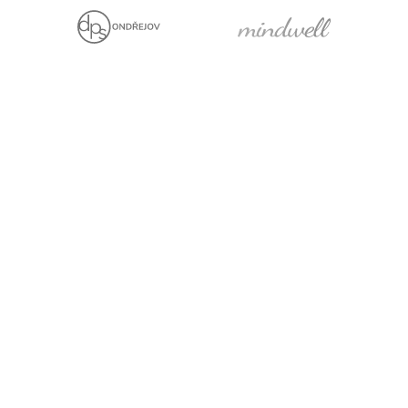
Jsme držiteli
Projekt za finanční
podpory EU
Právní prohlášení
Cookies
Pro média
Facebook
YouTube
LinkedIn