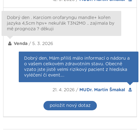
Dobrý den . Karciom orofaryngu mandle+ kořen
jazyka 4,5cm hpv+ nekuřák T3N2M0 .. zajimala by
mě prognoza ? děkuji
Venda
/ 5. 3. 2026
Dobrý den, Mám příliš málo informací o nádoru a
o vašem celkovém zdravotním stavu. Obecně
vzato jste jistě velmi rizikový pacient z hlediska
vyléčení či event.…
21. 4. 2026 /
MUDr. Martin Šmakal
položit nový dotaz