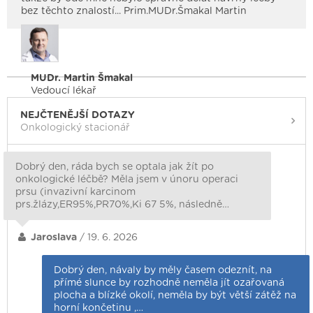
bez těchto znalostí... Prim.MUDr.Šmakal Martin
MUDr. Martin Šmakal
Vedoucí lékař
NEJČTENĚJŠÍ DOTAZY
Onkologický stacionář
Dobrý den, ráda bych se optala jak žít po
onkologické léčbě? Měla jsem v únoru operaci
prsu (invazivní karcinom
prs.žlázy,ER95%,PR70%,Ki 67 5%, následně…
Jaroslava
/ 19. 6. 2026
Dobrý den, návaly by měly časem odeznít, na
přímé slunce by rozhodně neměla jít ozařovaná
plocha a blízké okolí, neměla by být větší zátěž na
horní končetinu ,…