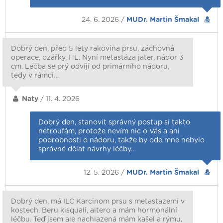
24. 6. 2026 /
MUDr. Martin Šmakal
Dobrý den, před 5 lety rakovina prsu, záchovná
operace, ozářky, HL. Nyní metastáza jater, nádor 3
cm. Léčba se prý odvíjí od primárního nádoru,
tedy v rámci…
Naty
/ 11. 4. 2026
Dobrý den, stanovit správný postup si takto
netroufám, protože nevím nic o Vás a ani
podrobnosti o nádoru, takže by ode mne nebylo
správné dělat návrhy léčby…
12. 5. 2026 /
MUDr. Martin Šmakal
Dobrý den, má ILC Karcinom prsu s metastazemi v
kostech. Beru kisquali, altero a mám hormonální
léčbu. Teď jsem ale nachlazená mám kašel a rýmu,