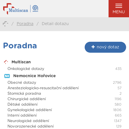
MENU
/
Poradna
/
Detail dotazu
Poradna
nový dotaz
Multiscan
Onkologické dotazy
435
Nemocnice Hořovice
Obecné dotazy
2796
Anesteziologicko-resuscitační oddělení
57
Stomická poradna
2
Chirurgické oddělení
1196
Dětské oddělení
580
Gynekologické oddělení
1806
Interní oddělení
665
Neurologické oddělení
1347
Novorozenecké oddělení
129