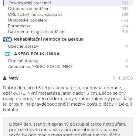
Onkologický stacionář
362
Ortopedické oddělení
1652
ORL (Otorhinolaryngologie)
392
Urologické oddělení
463
Porodnictví
284
Gastroenterologické oddělení
318
Rehabilitační nemocnice Beroun
Obecné dotazy
14
AKESO POLIKLINIKA
Obecné dotazy
0
Ambulance AKESO POLIKLINIKY
0
Naty
11. 4. 2026
Dobrý den, před 5 lety rakovina prsu, záchovná operace,
ozářky, HL. Nyní metastáza jater, nádor 3 cm. Léčba se prý
odvíjí od primárního nádoru, tedy v rámci rakoviny prsu. Jaký
je, prosím, nejpravděpodobnější možný postup léčby ? Děkuji
Natálie
Dobrý den, stanovit správný postup si takto netroufám,
protože nevím nic o Vás a ani podrobnosti o nádoru,
takže by ode mne nebylo správné dělat návrhy léčby