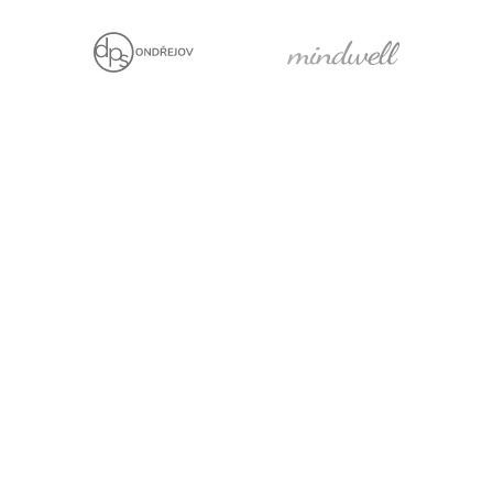
Jsme držiteli
Projekt za finanční
podpory EU
Právní prohlášení
Cookies
Pro média
Facebook
YouTube
LinkedIn