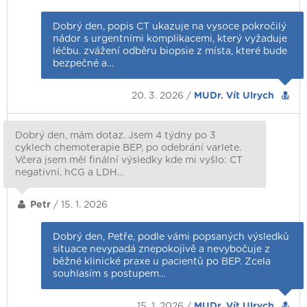
Dobrý den, popis CT ukazuje na vysoce pokročilý
nádor s urgentními komplikacemi, který vyžaduje
léčbu. zvážení odběru biopsie z místa, které bude
bezpečné a…
20. 3. 2026 /
MUDr. Vít Ulrych
Dobrý den, mám dotaz. Jsem 4 týdny po 3
cyklech chemoterapie BEP, po odebrání varlete.
Včera jsem měl finální výsledky kde mi vyšlo: CT
negativní, hCG a LDH…
Petr
/ 15. 1. 2026
Dobrý den, Petře, podle vámi popsaných výsledků
situace nevypadá znepokojivě a nevybočuje z
běžné klinické praxe u pacientů po BEP. Zcela
souhlasím s postupem…
15. 1. 2026 /
MUDr. Vít Ulrych