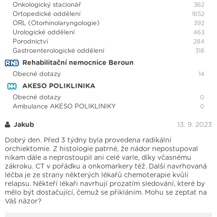
Onkologický stacionář
362
Ortopedické oddělení
1652
ORL (Otorhinolaryngologie)
392
Urologické oddělení
463
Porodnictví
284
Gastroenterologické oddělení
318
Rehabilitační nemocnice Beroun
Obecné dotazy
14
AKESO POLIKLINIKA
Obecné dotazy
0
Ambulance AKESO POLIKLINIKY
0
Jakub
13. 9. 2023
Dobrý den. Před 3 týdny byla provedena radikální
orchiektomie. Z histologie patrné, že nádor nepostupoval
nikam dále a neprostoupil ani celé varle, díky včasnému
zákroku. CT v pořádku a onkomarkery též. Další navrhovaná
léčba je ze strany některých lékařů chemoterapie kvůli
relapsu. Někteří lékaři navrhují prozatím sledování, které by
mělo být dostačující, čemuž se přikláním. Mohu se zeptat na
Váš názor?