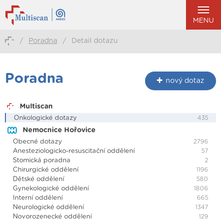
MENU
/
Poradna
/
Detail dotazu
Poradna
nový dotaz
Multiscan
Onkologické dotazy
435
Nemocnice Hořovice
Obecné dotazy
2796
Anesteziologicko-resuscitační oddělení
57
Stomická poradna
2
Chirurgické oddělení
1196
Dětské oddělení
580
Gynekologické oddělení
1806
Interní oddělení
665
Neurologické oddělení
1347
Novorozenecké oddělení
129