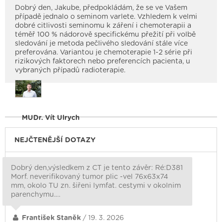
Dobrý den, Jakube, předpokládám, že se ve Vašem
případě jednalo o seminom varlete. Vzhledem k velmi
dobré citlivosti seminomu k záření i chemoterapii a
téměř 100 % nádorově specifickému přežití při volbě
sledování je metoda pečlivého sledování stále více
preferována. Variantou je chemoterapie 1-2 série při
rizikových faktorech nebo preferencích pacienta, u
vybraných případů radioterapie.
MUDr. Vít Ulrych
NEJČTENĚJŠÍ DOTAZY
Dobrý den,výsledkem z CT je tento závěr: Ré:D381
Morf. neverifikovaný tumor plic -vel 76x63x74
mm, okolo TU zn. šiřeni lymfat. cestymi v okolnim
parenchymu.…
František Staněk
/ 19. 3. 2026