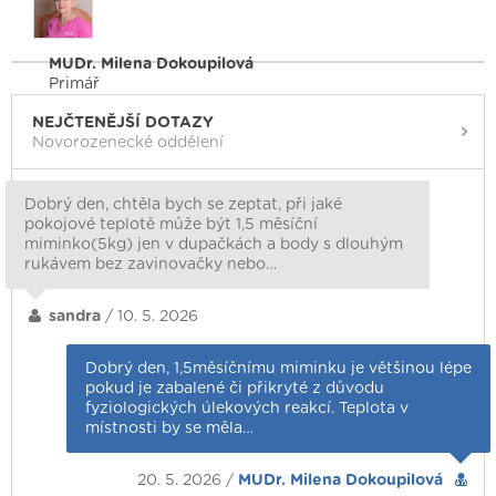
MUDr. Milena Dokoupilová
Primář
NEJČTENĚJŠÍ DOTAZY
Novorozenecké oddělení
Dobrý den, chtěla bych se zeptat, při jaké
pokojové teplotě může být 1,5 měsíční
miminko(5kg) jen v dupačkách a body s dlouhým
rukávem bez zavinovačky nebo…
sandra
/ 10. 5. 2026
Dobrý den, 1,5měsíčnímu miminku je většinou lépe
pokud je zabalené či přikryté z důvodu
fyziologických úlekových reakcí. Teplota v
místnosti by se měla…
20. 5. 2026 /
MUDr. Milena Dokoupilová