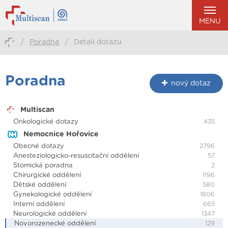
MENU
/
Poradna
/
Detail dotazu
Poradna
nový dotaz
Multiscan
Onkologické dotazy
435
Nemocnice Hořovice
Obecné dotazy
2796
Anesteziologicko-resuscitační oddělení
57
Stomická poradna
2
Chirurgické oddělení
1196
Dětské oddělení
580
Gynekologické oddělení
1806
Interní oddělení
665
Neurologické oddělení
1347
Novorozenecké oddělení
129