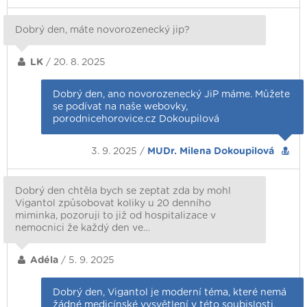
Dobrý den, máte novorozenecký jip?
LK
/ 20. 8. 2025
Dobrý den, ano novorozenecký JiP máme. Můžete
se podívat na naše webovky,
porodnicehorovice.cz Dokoupilová
3. 9. 2025 /
MUDr. Milena Dokoupilová
Dobrý den chtěla bych se zeptat zda by mohl
Vigantol způsobovat koliky u 20 denního
miminka, pozoruji to již od hospitalizace v
nemocnici že každý den ve…
Adéla
/ 5. 9. 2025
Dobrý den, Vigantol je moderní téma, které nemá
žádné medicínské vysvětlení v této soubislosti,