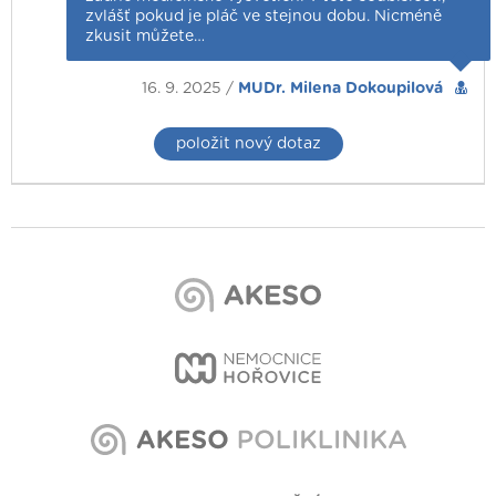
zvlášť pokud je pláč ve stejnou dobu. Nicméně
zkusit můžete…
16. 9. 2025 /
MUDr. Milena Dokoupilová
položit nový dotaz