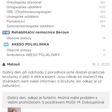
Onkologický stacionář
362
Ortopedické oddělení
1652
ORL (Otorhinolaryngologie)
392
Urologické oddělení
463
Porodnictví
284
Gastroenterologické oddělení
318
Rehabilitační nemocnice Beroun
Obecné dotazy
14
AKESO POLIKLINIKA
Obecné dotazy
0
Ambulance AKESO POLIKLINIKY
0
Matouš
18. 2. 2022
Dobrý den, při odchodu z porodnice jsme dostali praktické
brožurky o péči o dítě a kojení. Jsou někde ke stažení? Na
stránkách jsem našel informaci o brožuře, jen odkaz je již
nefunkční...
Dobrý den, odkaz je funkční. Možná máte problém s
Vaším prohlížečem. S pozdravem MUDr. M. Dokoupilová