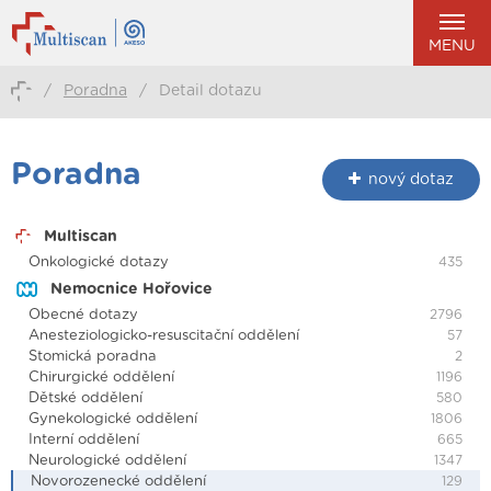
MENU
/
Poradna
/
Detail dotazu
Poradna
nový dotaz
Multiscan
Onkologické dotazy
435
Nemocnice Hořovice
Obecné dotazy
2796
Anesteziologicko-resuscitační oddělení
57
Stomická poradna
2
Chirurgické oddělení
1196
Dětské oddělení
580
Gynekologické oddělení
1806
Interní oddělení
665
Neurologické oddělení
1347
Novorozenecké oddělení
129