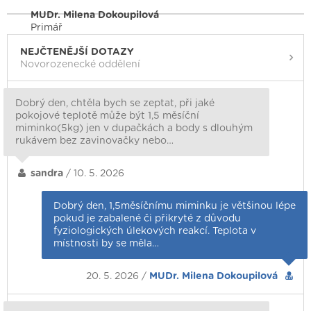
MUDr. Milena Dokoupilová
Primář
NEJČTENĚJŠÍ DOTAZY
Novorozenecké oddělení
Dobrý den, chtěla bych se zeptat, při jaké
pokojové teplotě může být 1,5 měsíční
miminko(5kg) jen v dupačkách a body s dlouhým
rukávem bez zavinovačky nebo…
sandra
/ 10. 5. 2026
Dobrý den, 1,5měsíčnímu miminku je většinou lépe
pokud je zabalené či přikryté z důvodu
fyziologických úlekových reakcí. Teplota v
místnosti by se měla…
20. 5. 2026 /
MUDr. Milena Dokoupilová