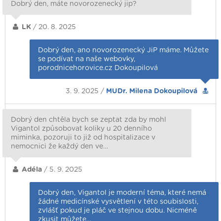
Dobrý den, máte novorozenecký jip?
LK
/ 20. 8. 2025
Dobrý den, ano novorozenecký JiP máme. Můžete
se podívat na naše webovky,
porodnicehorovice.cz Dokoupilová
3. 9. 2025 /
MUDr. Milena Dokoupilová
Dobrý den chtěla bych se zeptat zda by mohl
Vigantol způsobovat koliky u 20 denního
miminka, pozoruji to již od hospitalizace v
nemocnici že každý den ve…
Adéla
/ 5. 9. 2025
Dobrý den, Vigantol je moderní téma, které nemá
žádné medicínské vysvětlení v této soubislosti,
zvlášť pokud je pláč ve stejnou dobu. Nicméně
zkusit můžete…