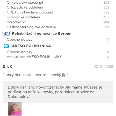
Onkologický stacionář
362
Ortopedické oddělení
1652
ORL (Otorhinolaryngologie)
392
Urologické oddělení
463
Porodnictví
284
Gastroenterologické oddělení
318
Rehabilitační nemocnice Beroun
Obecné dotazy
14
AKESO POLIKLINIKA
Obecné dotazy
0
Ambulance AKESO POLIKLINIKY
0
LK
20. 8. 2025
Dobrý den, máte novorozenecký jip?
Dobrý den, ano novorozenecký JiP máme. Můžete se
podívat na naše webovky, porodnicehorovice.cz
Dokoupilová