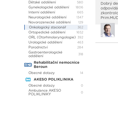
Dětské oddělení
580
Dobrý den
Gynekologické oddělení
1806
odpovídá.
Interní oddělení
665
zkontrolo
Neurologické oddělení
1347
Prim.MUD
Novorozenecké oddělení
129
Onkologický stacionář
362
Ortopedické oddělení
1652
ORL (Otorhinolaryngologie)
392
Urologické oddělení
463
Porodnictví
284
Gastroenterologické
318
oddělení
Rehabilitační nemocnice
Beroun
Obecné dotazy
14
AKESO POLIKLINIKA
Obecné dotazy
0
Ambulance AKESO
0
POLIKLINIKY