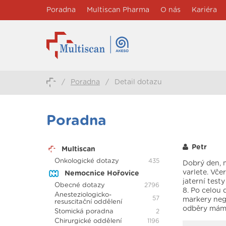
Poradna
Multiscan Pharma
O nás
Kariéra
/
Poradna
/
Detail dotazu
Poradna
Petr
Multiscan
Onkologické dotazy
435
Dobrý den, 
varlete. Vče
Nemocnice Hořovice
jaterní test
Obecné dotazy
2796
8. Po celou
Anesteziologicko-
57
markery nega
resuscitační oddělení
odběry mám 
Stomická poradna
2
Chirurgické oddělení
1196