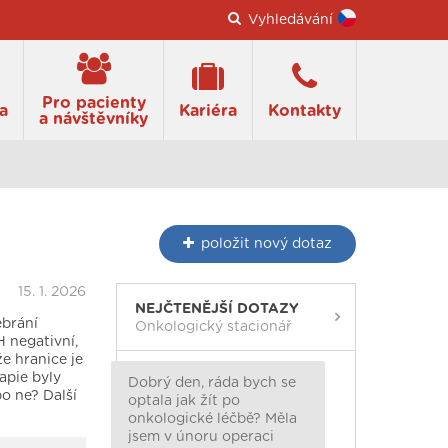
Vyhledávání
Pro pacienty
a
Kariéra
Kontakty
a návštěvníky
položit
nový dotaz
15. 1. 2026
NEJČTENĚJŠÍ DOTAZY
ebrání
Onkologický stacionář
H negativní,
že hranice je
apie byly
Dobrý den, ráda bych se
bo ne? Další
optala jak žít po
onkologické léčbě? Měla
jsem v únoru operaci