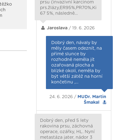
prsu (invazivní karcinom
 těžko
prs.žlázy,ER95%,PR70%,Ki
ych
67 5%, následně…
m
Jaroslava
/ 19. 6. 2026
Dobrý den, návaly by
měly časem odeznít, na
přímé slunce by
rozhodně neměla jít
ozařovaná plocha a
blízké okolí, neměla by
být větší zátěž na horní
končetinu ,…
24. 6. 2026 /
MUDr. Martin
Šmakal
Dobrý den, před 5 lety
rakovina prsu, záchovná
operace, ozářky, HL. Nyní
metastáza jater, nádor 3