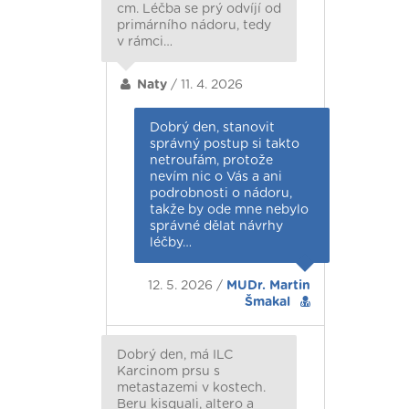
cm. Léčba se prý odvíjí od
primárního nádoru, tedy
v rámci…
Naty
/ 11. 4. 2026
Dobrý den, stanovit
správný postup si takto
netroufám, protože
nevím nic o Vás a ani
podrobnosti o nádoru,
takže by ode mne nebylo
správné dělat návrhy
léčby…
12. 5. 2026 /
MUDr. Martin
Šmakal
Dobrý den, má ILC
Karcinom prsu s
metastazemi v kostech.
Beru kisquali, altero a