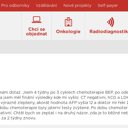
Pro odborníky
Vzdělávání
Nové projekty
Self-payer
Chci se
Onkologie
Radiodiagnostik
objednat
mám dotaz. Jsem 4 týdny po 3 cyklech chemoterapie BEP, po od
ra jsem měl finální výsledky kde mi vyšlo: CT negativní, hCG a LD
y výrazně zlepšeny, akorát hodnota AFP vyšla 12 a doktor mi řekl 
 dobu chemoterapie byly jaterní testy zvýšené. Po dobu chemoter
tivní. Chtěl bych se zeptat i na druhý názor, zda je to běžné ne
za 2 týdny znovu.