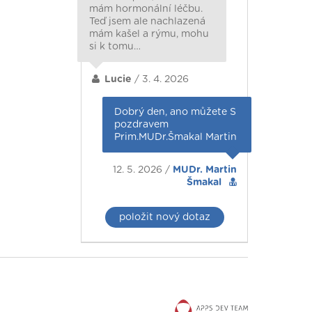
mám hormonální léčbu.
Teď jsem ale nachlazená
mám kašel a rýmu, mohu
si k tomu…
Lucie
/ 3. 4. 2026
Dobrý den, ano můžete S
pozdravem
Prim.MUDr.Šmakal Martin
12. 5. 2026 /
MUDr. Martin
Šmakal
položit nový dotaz