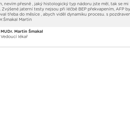
, nevím přesně , jaký histologický typ nádoru jste měl, tak se mi
 Zvýšené jaterní testy nejsou při léčbě BEP překvapením, AFP b
val třeba do měsíce , abych viděl dynamiku procesu. s pozdrave
r.Šmakal Martin
MUDr. Martin Šmakal
Vedoucí lékař