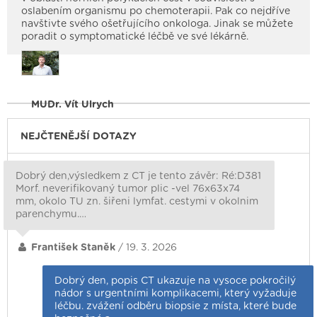
oslabením organismu po chemoterapii. Pak co nejdříve
navštivte svého ošetřujícího onkologa. Jinak se můžete
poradit o symptomatické léčbě ve své lékárně.
MUDr. Vít Ulrych
NEJČTENĚJŠÍ DOTAZY
Dobrý den,výsledkem z CT je tento závěr: Ré:D381
Morf. neverifikovaný tumor plic -vel 76x63x74
mm, okolo TU zn. šiřeni lymfat. cestymi v okolnim
parenchymu.…
František Staněk
/ 19. 3. 2026
Dobrý den, popis CT ukazuje na vysoce pokročilý
nádor s urgentními komplikacemi, který vyžaduje
léčbu. zvážení odběru biopsie z místa, které bude