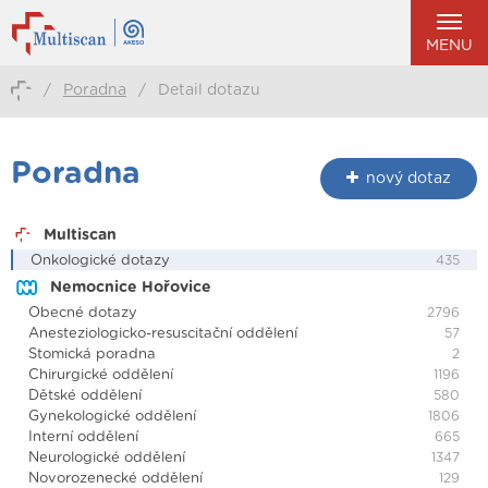
MENU
/
Poradna
/
Detail dotazu
Poradna
nový dotaz
Multiscan
Onkologické dotazy
435
Nemocnice Hořovice
Obecné dotazy
2796
Anesteziologicko-resuscitační oddělení
57
Stomická poradna
2
Chirurgické oddělení
1196
Dětské oddělení
580
Gynekologické oddělení
1806
Interní oddělení
665
Neurologické oddělení
1347
Novorozenecké oddělení
129