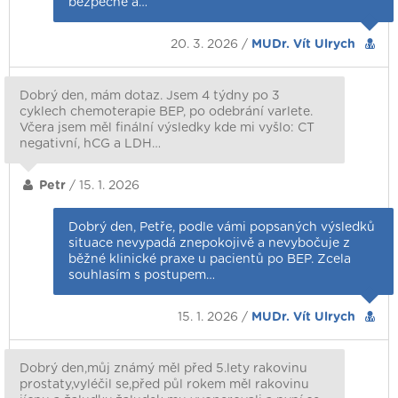
bezpečné a…
20. 3. 2026 /
MUDr. Vít Ulrych
Dobrý den, mám dotaz. Jsem 4 týdny po 3
cyklech chemoterapie BEP, po odebrání varlete.
Včera jsem měl finální výsledky kde mi vyšlo: CT
negativní, hCG a LDH…
Petr
/ 15. 1. 2026
Dobrý den, Petře, podle vámi popsaných výsledků
situace nevypadá znepokojivě a nevybočuje z
běžné klinické praxe u pacientů po BEP. Zcela
souhlasím s postupem…
15. 1. 2026 /
MUDr. Vít Ulrych
Dobrý den,můj známý měl před 5.lety rakovinu
prostaty,vyléčil se,před půl rokem měl rakovinu