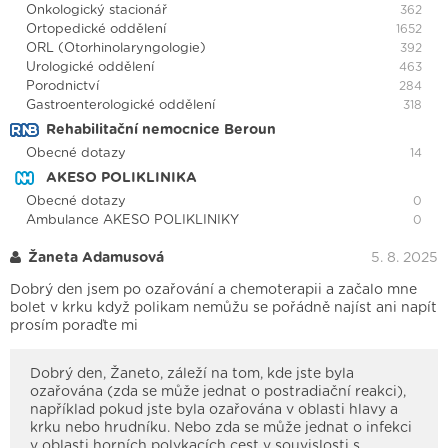
Onkologický stacionář
362
Ortopedické oddělení
1652
ORL (Otorhinolaryngologie)
392
Urologické oddělení
463
Porodnictví
284
Gastroenterologické oddělení
318
Rehabilitační nemocnice Beroun
Obecné dotazy
14
AKESO POLIKLINIKA
Obecné dotazy
0
Ambulance AKESO POLIKLINIKY
0
Žaneta Adamusová
5. 8. 2025
Dobrý den jsem po ozařování a chemoterapii a začalo mne
bolet v krku když polikam nemůžu se pořádně najíst ani napít
prosím poraďte mi
Dobrý den, Žaneto, záleží na tom, kde jste byla
ozařována (zda se může jednat o postradiační reakci),
například pokud jste byla ozařována v oblasti hlavy a
krku nebo hrudníku. Nebo zda se může jednat o infekci
v oblasti horních polykacích cest v souvislosti s