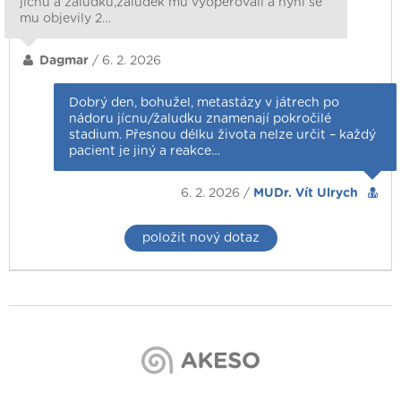
jícnu a žaludku,žaludek mu vyoperovali a nyní se
mu objevily 2…
Dagmar
/ 6. 2. 2026
Dobrý den, bohužel, metastázy v játrech po
nádoru jícnu/žaludku znamenají pokročilé
stadium. Přesnou délku života nelze určit – každý
pacient je jiný a reakce…
6. 2. 2026 /
MUDr. Vít Ulrych
položit nový dotaz