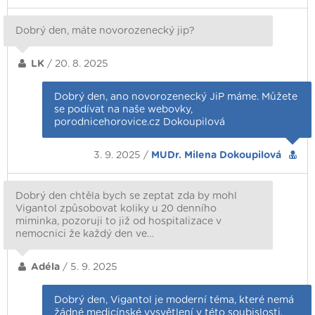
Dobrý den, máte novorozenecký jip?
LK
/ 20. 8. 2025
Dobrý den, ano novorozenecký JiP máme. Můžete
se podívat na naše webovky,
porodnicehorovice.cz Dokoupilová
3. 9. 2025 /
MUDr. Milena Dokoupilová
Dobrý den chtěla bych se zeptat zda by mohl
Vigantol způsobovat koliky u 20 denního
miminka, pozoruji to již od hospitalizace v
nemocnici že každý den ve…
Adéla
/ 5. 9. 2025
Dobrý den, Vigantol je moderní téma, které nemá
žádné medicínské vysvětlení v této soubislosti,