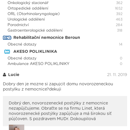
Onkologický stacionář
362
Ortopedické oddělení
1652
ORL (Otorhinolaryngologie)
392
Urologické oddělení
463
Porodnictví
284
Gastroenterologické oddělení
318
Rehabilitační nemocnice Beroun
Obecné dotazy
14
AKESO POLIKLINIKA
Obecné dotazy
0
Ambulance AKESO POLIKLINIKY
0
Lucie
21. 11. 2019
Dobry den je mozne si zapujcit domu novorozeneckou
postylku z nemocnice?dekuji
Dobrý den, novorozenecké postýlky z nemocnice
nezapůjčujeme. Obraťte se na firmu Linet, která
novorozenecké postýlky zapůjčuje a má širokou síť
půjčoven. S pozdravem MUDr. Dokoupilová