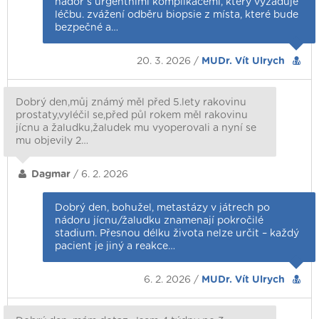
nádor s urgentními komplikacemi, který vyžaduje
léčbu. zvážení odběru biopsie z místa, které bude
bezpečné a…
20. 3. 2026 /
MUDr. Vít Ulrych
Dobrý den,můj známý měl před 5.lety rakovinu
prostaty,vyléčil se,před půl rokem měl rakovinu
jícnu a žaludku,žaludek mu vyoperovali a nyní se
mu objevily 2…
Dagmar
/ 6. 2. 2026
Dobrý den, bohužel, metastázy v játrech po
nádoru jícnu/žaludku znamenají pokročilé
stadium. Přesnou délku života nelze určit – každý
pacient je jiný a reakce…
6. 2. 2026 /
MUDr. Vít Ulrych