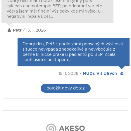
Dobrý den, mám dotaz. Jsem 4 týdny po 3
cyklech chemoterapie BEP, po odebrání varlete.
Včera jsem měl finální výsledky kde mi vyšlo: CT
negativní, hCG a LDH…
Petr
/ 15. 1. 2026
Dobrý den, Petře, podle vámi popsaných výsledků
situace nevypadá znepokojivě a nevybočuje z
běžné klinické praxe u pacientů po BEP. Zcela
souhlasím s postupem…
15. 1. 2026 /
MUDr. Vít Ulrych
položit nový dotaz