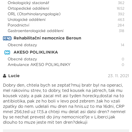
Onkologický stacionář
362
Ortopedické oddělení
1652
ORL (Otorhinolaryngologie)
392
Urologické oddělení
463
Porodnictví
284
Gastroenterologické oddělení
318
Rehabilitační nemocnice Beroun
Obecné dotazy
14
AKESO POLIKLINIKA
Obecné dotazy
0
Ambulance AKESO POLIKLINIKY
0
Lucie
23. 11. 2021
Dobry den, chtela bych se zeptat?muj bratr byl na operaci,
mel rakovinu strev, to dobry, ted kousek na jatrech, tak mu
kousek vzaly. a pak zacal mit asi tyden horecky,dostal na to
antibiotika, pak ze ho boli v levo pod zebrem ,tak ho vzali
zpatky do nem. udelali mu dren na hnis.uz to ma 16dni, CRP
mnel 256,ted uz 17,5.a chteji mu delat asi dalsi dren? nemnel
by se nechat prevest do jiny nemocnice?je v Liberci,jak
dlouho to muze jeste mit ten dren?dekuji