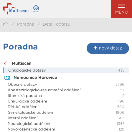
MENU
/
Poradna
/
Detail dotazu
Poradna
nový dotaz
Multiscan
Onkologické dotazy
435
Nemocnice Hořovice
Obecné dotazy
2796
Anesteziologicko-resuscitační oddělení
57
Stomická poradna
2
Chirurgické oddělení
1196
Dětské oddělení
580
Gynekologické oddělení
1806
Interní oddělení
665
Neurologické oddělení
1347
Novorozenecké oddělení
129