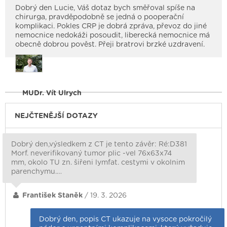
Dobrý den Lucie, Váš dotaz bych směřoval spíše na
chirurga, pravděpodobně se jedná o pooperační
komplikaci. Pokles CRP je dobrá zpráva, převoz do jiné
nemocnice nedokáži posoudit, liberecká nemocnice má
obecně dobrou pověst. Přeji bratrovi brzké uzdravení.
MUDr. Vít Ulrych
NEJČTENĚJŠÍ DOTAZY
Dobrý den,výsledkem z CT je tento závěr: Ré:D381
Morf. neverifikovaný tumor plic -vel 76x63x74
mm, okolo TU zn. šiřeni lymfat. cestymi v okolnim
parenchymu.…
František Staněk
/ 19. 3. 2026
Dobrý den, popis CT ukazuje na vysoce pokročilý