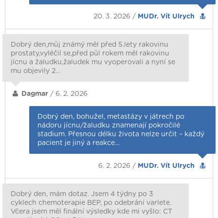
20. 3. 2026 /
MUDr. Vít Ulrych
Dobrý den,můj známý měl před 5.lety rakovinu
prostaty,vyléčil se,před půl rokem měl rakovinu
jícnu a žaludku,žaludek mu vyoperovali a nyní se
mu objevily 2…
Dagmar
/ 6. 2. 2026
Dobrý den, bohužel, metastázy v játrech po
nádoru jícnu/žaludku znamenají pokročilé
stadium. Přesnou délku života nelze určit – každý
pacient je jiný a reakce…
6. 2. 2026 /
MUDr. Vít Ulrych
Dobrý den, mám dotaz. Jsem 4 týdny po 3
cyklech chemoterapie BEP, po odebrání varlete.
Včera jsem měl finální výsledky kde mi vyšlo: CT