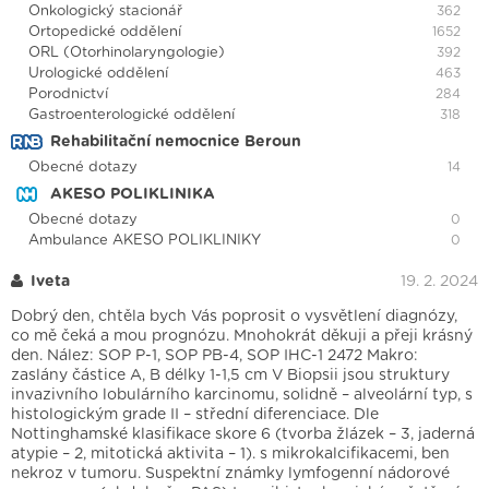
Onkologický stacionář
362
Ortopedické oddělení
1652
ORL (Otorhinolaryngologie)
392
Urologické oddělení
463
Porodnictví
284
Gastroenterologické oddělení
318
Rehabilitační nemocnice Beroun
Obecné dotazy
14
AKESO POLIKLINIKA
Obecné dotazy
0
Ambulance AKESO POLIKLINIKY
0
Iveta
19. 2. 2024
Dobrý den, chtěla bych Vás poprosit o vysvětlení diagnózy,
co mě čeká a mou prognózu. Mnohokrát děkuji a přeji krásný
den. Nález: SOP P-1, SOP PB-4, SOP IHC-1 2472 Makro:
zaslány částice A, B délky 1-1,5 cm V Biopsii jsou struktury
invazivního lobulárního karcinomu, solidně – alveolární typ, s
histologickým grade II – střední diferenciace. Dle
Nottinghamské klasifikace skore 6 (tvorba žlázek – 3, jaderná
atypie – 2, mitotická aktivita – 1). s mikrokalcifikacemi, ben
nekroz v tumoru. Suspektní známky lymfogenní nádorové