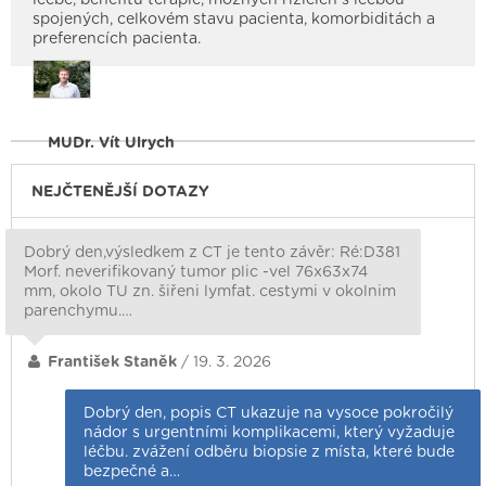
spojených, celkovém stavu pacienta, komorbiditách a
preferencích pacienta.
MUDr. Vít Ulrych
NEJČTENĚJŠÍ DOTAZY
Dobrý den,výsledkem z CT je tento závěr: Ré:D381
Morf. neverifikovaný tumor plic -vel 76x63x74
mm, okolo TU zn. šiřeni lymfat. cestymi v okolnim
parenchymu.…
František Staněk
/ 19. 3. 2026
Dobrý den, popis CT ukazuje na vysoce pokročilý
nádor s urgentními komplikacemi, který vyžaduje
léčbu. zvážení odběru biopsie z místa, které bude
bezpečné a…