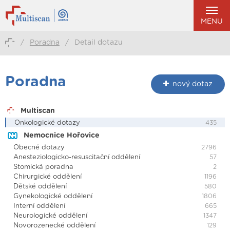
MENU
/
Poradna
/
Detail dotazu
Poradna
nový dotaz
Multiscan
Onkologické dotazy
435
Nemocnice Hořovice
Obecné dotazy
2796
Anesteziologicko-resuscitační oddělení
57
Stomická poradna
2
Chirurgické oddělení
1196
Dětské oddělení
580
Gynekologické oddělení
1806
Interní oddělení
665
Neurologické oddělení
1347
Novorozenecké oddělení
129