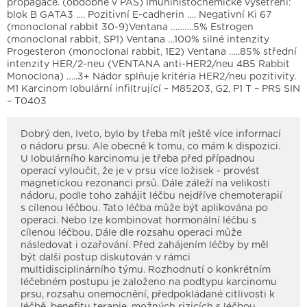
propagace. (obdobně v PAS) Imunihistochemické vyšetření:
blok B GATA3 …. Pozitivní E-cadherin …. Negativní Ki 67
(monoclonal rabbit 30-9)Ventana ……….5% Estrogen
(monoclonal rabbit, SP1) Ventana …100% silné intenzity
Progesteron (monoclonal rabbit, 1E2) Ventana …..85% střední
intenzity HER/2-neu (VENTANA anti-HER2/neu 4B5 Rabbit
Monoclona) …..3+ Nádor splňuje kritéria HER2/neu pozitivity.
M1 Karcinom lobulární infiltrující – M85203, G2, P1 T – PRS SIN
– T0403
Dobrý den, Iveto, bylo by třeba mít ještě více informací
o nádoru prsu. Ale obecně k tomu, co mám k dispozici.
U lobulárního karcinomu je třeba před případnou
operací vyloučit, že je v prsu více ložisek - provést
magnetickou rezonanci prsů. Dále záleží na velikosti
nádoru, podle toho zahájit léčbu nejdříve chemoterapií
s cílenou léčbou. Tato léčba může být aplikována po
operaci. Nebo lze kombinovat hormonální léčbu s
cílenou léčbou. Dále dle rozsahu operaci může
následovat i ozařování. Před zahájením léčby by měl
být další postup diskutován v rámci
multidisciplinárního týmu. Rozhodnutí o konkrétním
léčebném postupu je založeno na podtypu karcinomu
prsu, rozsahu onemocnění, předpokládané citlivosti k
léčbě, benefitu terapie, možných rizicích s léčbou