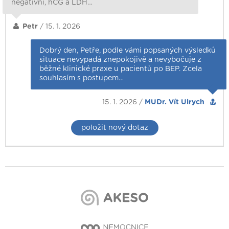
negativní, hCG a LDH…
Petr
/ 15. 1. 2026
Dobrý den, Petře, podle vámi popsaných výsledků
situace nevypadá znepokojivě a nevybočuje z
běžné klinické praxe u pacientů po BEP. Zcela
souhlasím s postupem…
15. 1. 2026 /
MUDr. Vít Ulrych
položit nový dotaz