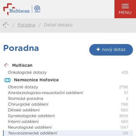
MENU
/
Poradna
/
Detail dotazu
Poradna
nový dotaz
Multiscan
Onkologické dotazy
435
Nemocnice Hořovice
Obecné dotazy
2796
Anesteziologicko-resuscitační oddělení
57
Stomická poradna
2
Chirurgické oddělení
1196
Dětské oddělení
580
Gynekologické oddělení
1806
Interní oddělení
665
Neurologické oddělení
1347
Novorozenecké oddělení
129