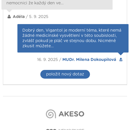
nemocnici že každý den ve…
Adéla
/ 5. 9. 2025
Dobrý den, Vigantol je moderní téma, které nemá
žádné medicínské vysvětlení v této soubislosti,
zvlášť pokud je pláč ve stejnou dobu. Nicméně
zkusit můžete…
16. 9. 2025 /
MUDr. Milena Dokoupilová
položit nový dotaz