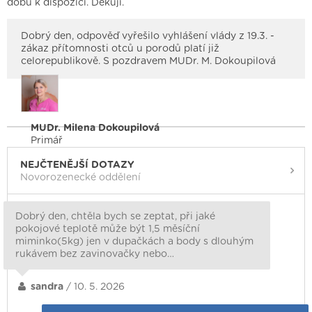
dobu k dispozici. Děkuji.
Dobrý den, odpověď vyřešilo vyhlášení vlády z 19.3. -
zákaz přítomnosti otců u porodů platí již
celorepublikově. S pozdravem MUDr. M. Dokoupilová
MUDr. Milena Dokoupilová
Primář
NEJČTENĚJŠÍ DOTAZY
Novorozenecké oddělení
Dobrý den, chtěla bych se zeptat, při jaké
pokojové teplotě může být 1,5 měsíční
miminko(5kg) jen v dupačkách a body s dlouhým
rukávem bez zavinovačky nebo…
sandra
/ 10. 5. 2026