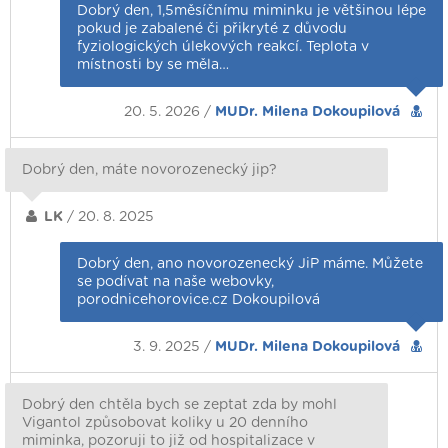
Dobrý den, 1,5měsíčnímu miminku je většinou lépe
pokud je zabalené či přikryté z důvodu
fyziologických úlekových reakcí. Teplota v
místnosti by se měla…
20. 5. 2026 /
MUDr. Milena Dokoupilová
Dobrý den, máte novorozenecký jip?
LK
/ 20. 8. 2025
Dobrý den, ano novorozenecký JiP máme. Můžete
se podívat na naše webovky,
porodnicehorovice.cz Dokoupilová
3. 9. 2025 /
MUDr. Milena Dokoupilová
Dobrý den chtěla bych se zeptat zda by mohl
Vigantol způsobovat koliky u 20 denního
miminka, pozoruji to již od hospitalizace v