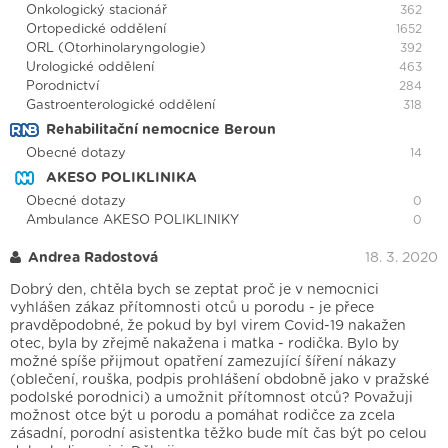
Onkologický stacionář
362
Ortopedické oddělení
1652
ORL (Otorhinolaryngologie)
392
Urologické oddělení
463
Porodnictví
284
Gastroenterologické oddělení
318
Rehabilitační nemocnice Beroun
Obecné dotazy
14
AKESO POLIKLINIKA
Obecné dotazy
0
Ambulance AKESO POLIKLINIKY
0
Andrea Radostová
18. 3. 2020
Dobrý den, chtěla bych se zeptat proč je v nemocnici
vyhlášen zákaz přítomnosti otců u porodu - je přece
pravděpodobné, že pokud by byl virem Covid-19 nakažen
otec, byla by zřejmě nakažena i matka - rodička. Bylo by
možné spíše přijmout opatření zamezující šíření nákazy
(oblečení, rouška, podpis prohlášení obdobně jako v pražské
podolské porodnici) a umožnit přítomnost otců? Považuji
možnost otce být u porodu a pomáhat rodičce za zcela
zásadní, porodní asistentka těžko bude mít čas být po celou