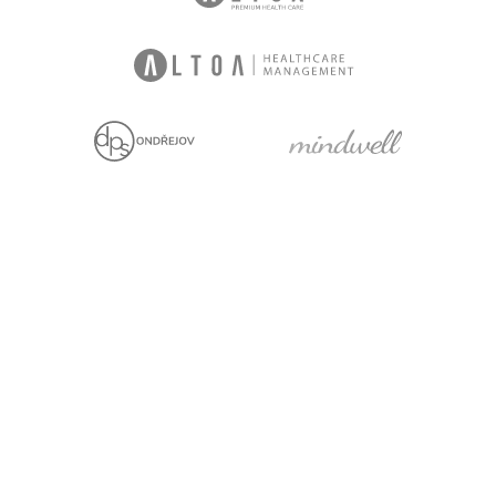
Jsme držiteli
Projekt za finanční
podpory EU