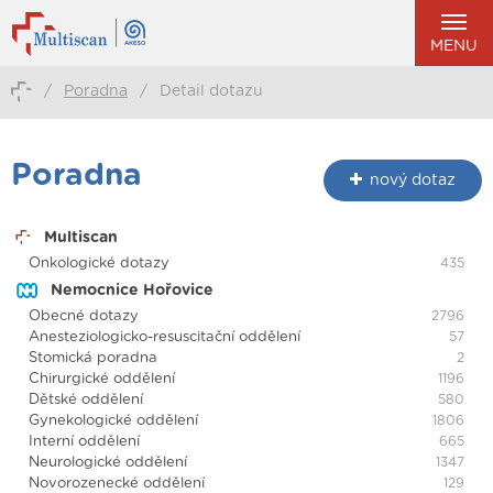
MENU
/
Poradna
/
Detail dotazu
Poradna
nový dotaz
Multiscan
Onkologické dotazy
435
Nemocnice Hořovice
Obecné dotazy
2796
Anesteziologicko-resuscitační oddělení
57
Stomická poradna
2
Chirurgické oddělení
1196
Dětské oddělení
580
Gynekologické oddělení
1806
Interní oddělení
665
Neurologické oddělení
1347
Novorozenecké oddělení
129