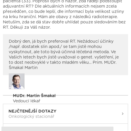
pacienta (33). Poprosil bych o názor, zda raději podstoupit
adjuvantní RT? Dle aktuálních informacích nejsem zcela
přesvědčen, co bude lepší, dle informací byla velikost uzliny
na krku hraniční. Mám ale obavy z následků radioterapie.
Netuším, zda se dá stav dobře uhlídat pouze sledováním bez
RT. Děkuji za Váš názor.
Dobrý den, já bych preferoval RT. Nežádoucí účinky
/např. dostatek slin apod./ se tam jistě mohou
vyskytnout, ale toto bývá účinná léčebná metoda. Ve
Vašich letech bych jistě uvažoval o genet. vyšetření, je
to dost neobvyklé v takto mladém věku... Prim. MUDr.
Šmakal Martin
MUDr. Martin Šmakal
Vedoucí lékař
NEJČTENĚJŠÍ DOTAZY
Onkologický stacionář