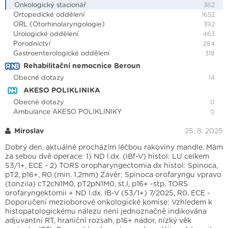
Onkologický stacionář
362
Ortopedické oddělení
1652
ORL (Otorhinolaryngologie)
392
Urologické oddělení
463
Porodnictví
284
Gastroenterologické oddělení
318
Rehabilitační nemocnice Beroun
Obecné dotazy
14
AKESO POLIKLINIKA
Obecné dotazy
0
Ambulance AKESO POLIKLINIKY
0
Miroslav
25. 8. 2025
Dobrý den, aktuálně procházím léčbou rakoviny mandle. Mám
za sebou dvě operace: 1) ND l.dx. (IBf-V) histol: LU celkem
53/1+, ECE - 2) TORS oropharyngectomia dx histol: Spinoca,
pT2, p16+, R0 (min. 1,2mm) Závěr: Spinoca orofaryngu vpravo
(tonzila) cT2cN1M0, pT2pN1M0, st.I, p16+ -stp. TORS
orofaryngektomii + ND I.dx. IB-V (53/1+) 7/2025, R0, ECE -
Doporučení mezioborové onkologické komise: Vzhledem k
histopatologickému nálezu není jednoznačně indikována
adjuvantní RT, hraniční rozsah, p16+ nádor, nízký věk