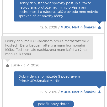
Dobrý den, stanovit správný postup si takto
netroufám, protože nevím nic o Vás a ani
podrobnosti o nádoru, takže by ode mne nebylo
správné dělat návrhy léčby…
12. 5. 2026 /
MUDr. Martin Šmakal
Dobrý den, má ILC Karcinom prsu s metastazemi v
kostech. Beru kisquali, altero a mám hormonální
léčbu. Teď jsem ale nachlazená mám kašel a rýmu,
mohu si k tomu…
Lucie
/ 3. 4. 2026
Dobrý den, ano můžete S pozdravem
Prim.MUDr.Šmakal Martin
12. 5. 2026 /
MUDr. Martin Šmakal
položit nový dotaz