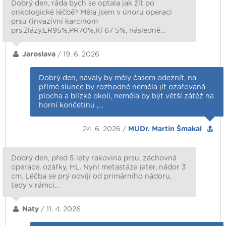
Dobrý den, ráda bych se optala jak žít po
onkologické léčbě? Měla jsem v únoru operaci
prsu (invazivní karcinom
prs.žlázy,ER95%,PR70%,Ki 67 5%, následně…
Jaroslava
/ 19. 6. 2026
Dobrý den, návaly by měly časem odeznít, na
přímé slunce by rozhodně neměla jít ozařovaná
plocha a blízké okolí, neměla by být větší zátěž na
horní končetinu ,…
24. 6. 2026 /
MUDr. Martin Šmakal
Dobrý den, před 5 lety rakovina prsu, záchovná
operace, ozářky, HL. Nyní metastáza jater, nádor 3
cm. Léčba se prý odvíjí od primárního nádoru,
tedy v rámci…
Naty
/ 11. 4. 2026