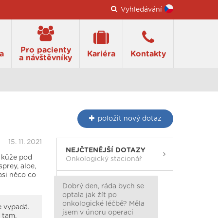
Vyhledávání
Pro pacienty
a
Kariéra
Kontakty
a návštěvníky
položit
nový dotaz
15. 11. 2021
NEJČTENĚJŠÍ DOTAZY
, kůže pod
Onkologický stacionář
prey, aloe,
asi něco co
Dobrý den, ráda bych se
optala jak žít po
onkologické léčbě? Měla
e vypadá.
jsem v únoru operaci
 tam,