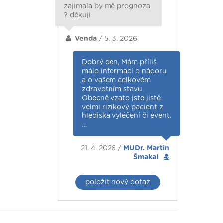
zajimala by mě prognoza
? děkuji
Venda
/ 5. 3. 2026
Dobrý den, Mám příliš
málo informací o nádoru
a o vašem celkovém
zdravotním stavu.
Obecně vzato jste jistě
velmi rizikový pacient z
hlediska vyléčení či event.
…
21. 4. 2026 /
MUDr. Martin
Šmakal
položit nový dotaz