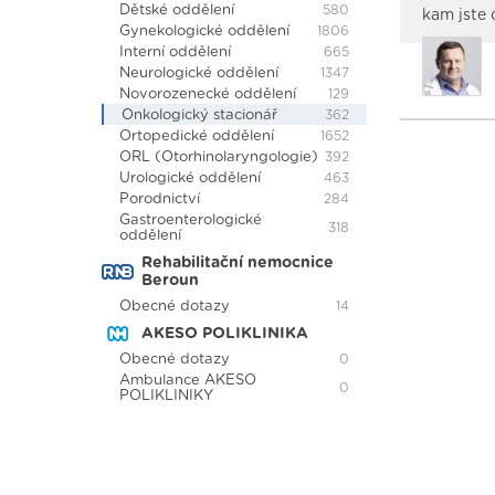
Dětské oddělení
580
kam jste 
Gynekologické oddělení
1806
Interní oddělení
665
Neurologické oddělení
1347
Novorozenecké oddělení
129
Onkologický stacionář
362
Ortopedické oddělení
1652
ORL (Otorhinolaryngologie)
392
Urologické oddělení
463
Porodnictví
284
Gastroenterologické
318
oddělení
Rehabilitační nemocnice
Beroun
Obecné dotazy
14
AKESO POLIKLINIKA
Obecné dotazy
0
Ambulance AKESO
0
POLIKLINIKY