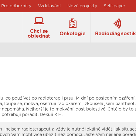
Pro odborníky
Vzdělávání
Nové projekty
Self-payer
Chci se
Onkologie
Radiodiagnostik
objednat
u, co používat po radioterapii prsu, 14 dní po posledním ozáření
, loupe se, mokvá, ošetřuji radioxarem , zkoušela jsem pantheol s
c nepomáhá. Nejhorší je to mokvání, dost bolestivé. Chtělo by to 
e potřebuji poradit. Děkuji K.H.
 , nejsem radioterapeut a vždy je nutné lokálně vidět, jak situac
bych Vám mohl více ublížit než pomoci. Jistě Vám nejlépe poradí