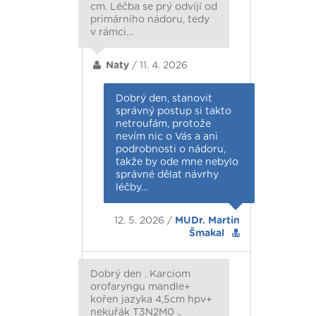
cm. Léčba se prý odvíjí od
primárního nádoru, tedy
v rámci…
Naty
/ 11. 4. 2026
Dobrý den, stanovit
správný postup si takto
netroufám, protože
nevím nic o Vás a ani
podrobnosti o nádoru,
takže by ode mne nebylo
správné dělat návrhy
léčby…
12. 5. 2026 /
MUDr. Martin
Šmakal
Dobrý den . Karciom
orofaryngu mandle+
kořen jazyka 4,5cm hpv+
nekuřák T3N2M0 ..