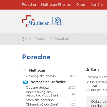
Poradna
Multiscan Pharma
O nás
Kariéra
/
Poradna
/
Detail dotazu
Poradna
Karla
Multiscan
Onkologické dotazy
435
Prosím o rad
prsem praská
Nemocnice Hořovice
ale zatím ni
Obecné dotazy
2796
vysušuje, al
Anesteziologicko-
57
resuscitační oddělení
Stomická poradna
2
Dobrý den
Chirurgické oddělení
1196
Na dálku 