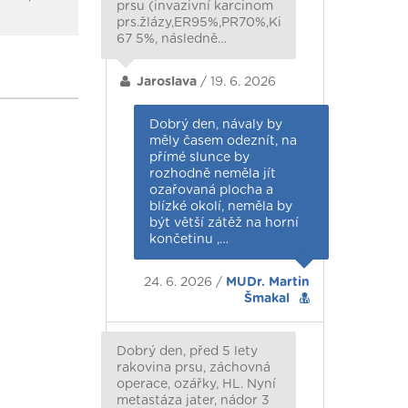
prsu (invazivní karcinom
prs.žlázy,ER95%,PR70%,Ki
67 5%, následně…
Jaroslava
/ 19. 6. 2026
Dobrý den, návaly by
měly časem odeznít, na
přímé slunce by
rozhodně neměla jít
ozařovaná plocha a
blízké okolí, neměla by
být větší zátěž na horní
končetinu ,…
24. 6. 2026 /
MUDr. Martin
Šmakal
Dobrý den, před 5 lety
rakovina prsu, záchovná
operace, ozářky, HL. Nyní
metastáza jater, nádor 3