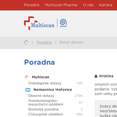
Poradna
Multiscan Pharma
O nás
Kariéra
/
Poradna
/
Detail dotazu
Poradna
Kristina
Multiscan
Onkologické dotazy
435
omylom som 
podanie. Vyt
Nemocnice Hořovice
som velky p
Obecné dotazy
2796
Anesteziologicko-
57
resuscitační oddělení
Dobrý den
Stomická poradna
2
Neočekáva
Chirurgické oddělení
1196
ouška, na