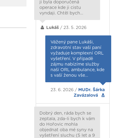
ji byla doporučená
operace kde ji cistu
vyndaji. Chtěl bych…
Lukáš
/ 23. 5. 2026
Vážený pane Lukáši,
zdravotní stav vaší paní
vyžaduje komplexní ORL
vyšetření. V případě
zájmu nabízíme služby
naší ORL ambulance, kde
s vaší ženou vše…
23. 6. 2026 /
MUDr. Šárka
Zavázalová
Dobrý den, ráda bych se
zeptala, zda-li bych k vám
do Hořovic mohla
objednat oba mé syny na
vyšetření sluchu (5 let a 9