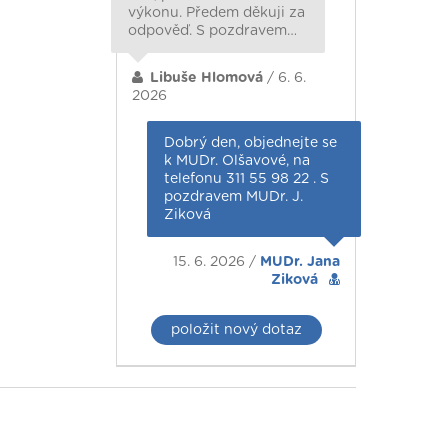
výkonu. Předem děkuji za
odpověď. S pozdravem…
Libuše Hlomová
/ 6. 6.
2026
Dobrý den, objednejte se
k MUDr. Olšavové, na
telefonu 311 55 98 22 . S
pozdravem MUDr. J.
Ziková
15. 6. 2026 /
MUDr. Jana
Ziková
položit nový dotaz