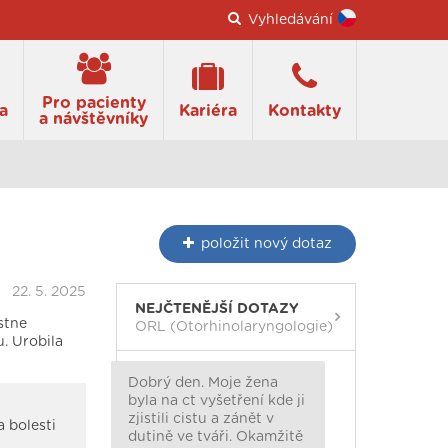
Vyhledávání
Pro pacienty
a
Kariéra
Kontakty
a návštěvníky
položit
nový dotaz
22. 5. 2025
NEJČTENĚJŠÍ DOTAZY
stne
ORL (Otorhinolaryngologie)
u. Urobila
Dobrý den. Moje žena
byla na ct vyšetření kde ji
zjistili cistu a zánět v
 bolesti
dutině ve tváři. Okamžitě