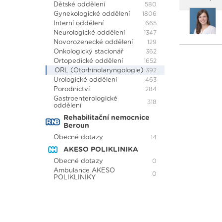
Dětské oddělení
580
Gynekologické oddělení
1806
Interní oddělení
665
Neurologické oddělení
1347
Novorozenecké oddělení
129
Onkologický stacionář
362
Ortopedické oddělení
1652
ORL (Otorhinolaryngologie)
392
Urologické oddělení
463
Porodnictví
284
Gastroenterologické
318
oddělení
Rehabilitační nemocnice
Beroun
Obecné dotazy
14
AKESO POLIKLINIKA
Obecné dotazy
0
Ambulance AKESO
0
POLIKLINIKY