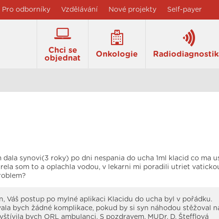
Pro odborníky
Vzdělávání
Nové projekty
Self-payer
Chci se
Onkologie
Radiodiagnostik
objednat
dala synovi(3 roky) po dni nespania do ucha 1ml klacid co ma u
rela som to a oplachla vodou, v lekarni mi poradili utriet vaticko
roblem?
, Váš postup po mylné aplikaci Klacidu do ucha byl v pořádku.
la bych žádné komplikace, pokud by si syn náhodou stěžoval na
vštívila bych ORL ambulanci. S pozdravem, MUDr. D. Štefflová