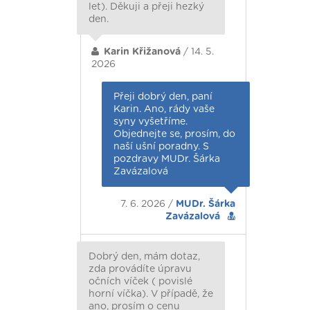
let). Děkuji a přeji hezký
den.
Karin Křižanová
/ 14. 5.
2026
Přeji dobrý den, paní
Karin. Ano, rády vaše
syny vyšetříme.
Objednejte se, prosím, do
naší ušní poradny. S
pozdravy MUDr. Šárka
Zavázalová
7. 6. 2026 /
MUDr. Šárka
Zavázalová
Dobrý den, mám dotaz,
zda provádíte úpravu
očních víček ( povislé
horní víčka). V případě, že
ano, prosím o cenu