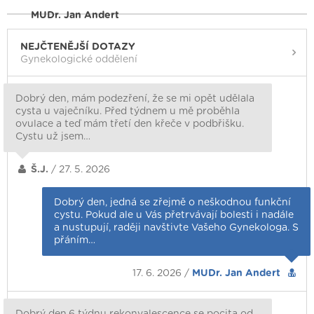
MUDr. Jan Andert
NEJČTENĚJŠÍ DOTAZY
Gynekologické oddělení
Dobrý den, mám podezření, že se mi opět udělala
cysta u vaječníku. Před týdnem u mě proběhla
ovulace a teď mám třetí den křeče v podbřišku.
Cystu už jsem…
Š.J.
/ 27. 5. 2026
Dobrý den, jedná se zřejmě o neškodnou funkční
cystu. Pokud ale u Vás přetrvávají bolesti i nadále
a nustupují, raději navštivte Vašeho Gynekologa. S
přáním…
17. 6. 2026 /
MUDr. Jan Andert
Dobrý den,6 týdnu rekonvalescence se pocita od