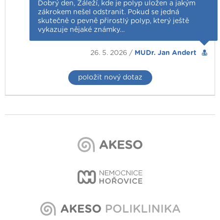
Dobrý den, Záleží, kde je polyp uložen a jakým
zákrokem nešel odstranit. Pokud se jedná
skutečně o pevně přirostlý polyp, který ještě
vykazuje nějaké známky…
26. 5. 2026 /
MUDr. Jan Andert
položit nový dotaz