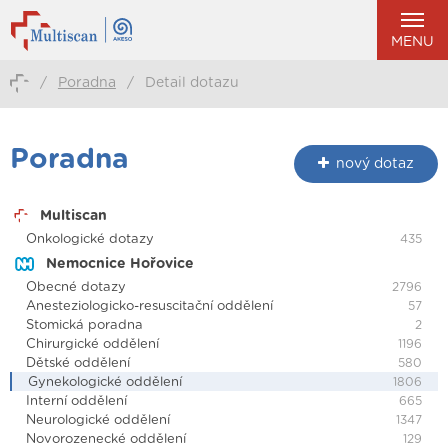
MENU
/
Poradna
/
Detail dotazu
Poradna
nový dotaz
Multiscan
Onkologické dotazy
435
Nemocnice Hořovice
Obecné dotazy
2796
Anesteziologicko-resuscitační oddělení
57
Stomická poradna
2
Chirurgické oddělení
1196
Dětské oddělení
580
Gynekologické oddělení
1806
Interní oddělení
665
Neurologické oddělení
1347
Novorozenecké oddělení
129