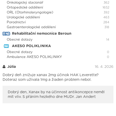
Onkologický stacionář
362
Ortopedické oddělení
1652
ORL (Otorhinolaryngologie)
392
Urologické oddělení
463
Porodnictví
284
Gastroenterologické oddělení
318
Rehabilitační nemocnice Beroun
Obecné dotazy
14
AKESO POLIKLINIKA
Obecné dotazy
0
Ambulance AKESO POLIKLINIKY
0
Júlia
16. 4. 2026
Dobrý deň znižuje xanax 2mg účinok HAK Leverette?
Doteraz som užívala 1mg a žiaden problem nebol.
Dobrý den, Xanax by na účinnost antikoncepce neměl
mít vliv. S přáním hezkého dne MUDr. Jan Andert