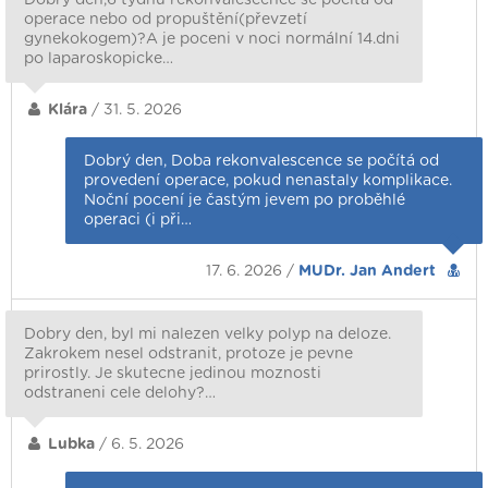
operace nebo od propuštění(převzetí
gynekokogem)?A je poceni v noci normální 14.dni
po laparoskopicke…
Klára
/ 31. 5. 2026
Dobrý den, Doba rekonvalescence se počítá od
provedení operace, pokud nenastaly komplikace.
Noční pocení je častým jevem po proběhlé
operaci (i při…
17. 6. 2026 /
MUDr. Jan Andert
Dobry den, byl mi nalezen velky polyp na deloze.
Zakrokem nesel odstranit, protoze je pevne
prirostly. Je skutecne jedinou moznosti
odstraneni cele delohy?…
Lubka
/ 6. 5. 2026