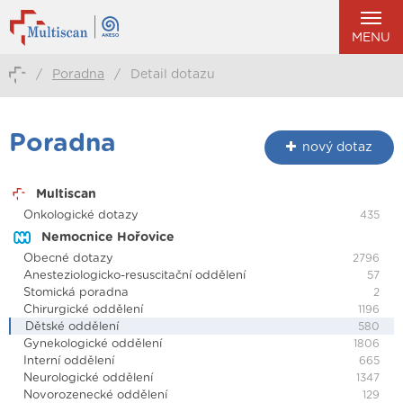
MENU
/
Poradna
/
Detail dotazu
Poradna
nový dotaz
Multiscan
Onkologické dotazy
435
Nemocnice Hořovice
Obecné dotazy
2796
Anesteziologicko-resuscitační oddělení
57
Stomická poradna
2
Chirurgické oddělení
1196
Dětské oddělení
580
Gynekologické oddělení
1806
Interní oddělení
665
Neurologické oddělení
1347
Novorozenecké oddělení
129