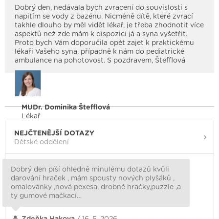
Dobrý den, nedávala bych zvracení do souvislosti s
napitím se vody z bazénu. Nicméně dítě, které zvrací
takhle dlouho by měl vidět lékař, je třeba zhodnotit více
aspektů než zde mám k dispozici já a syna vyšetřit.
Proto bych Vám doporučila opět zajet k praktickému
lékaři Vašeho syna, případně k nám do pediatrické
ambulance na pohotovost. S pozdravem, Štefflová
MUDr. Dominika Štefflová
Lékař
NEJČTENĚJŠÍ DOTAZY
Dětské oddělení
Dobrý den píší ohledně minulému dotazů kvůli
darování hraček , mám spousty nových plyšáků ,
omalovánky ,nová pexesa, drobné hračky,puzzle ,a
ty gumové mačkací…
Zdeňka Hakova
/ 16. 5. 2026