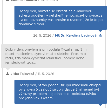
Dobrý den, můžete se obrátit na e-mailovou
adresu oddělení – detske@nemocnice-horovice.cz
– a do poznámky Vás prosím o uvedení, že je to po
domluvě s mou…
26. 5. 2026 /
MUDr. Karolína Lacinová
Dobry den, omylem jswm podala Xyzal sirup 3 ml
desetimesicnimu synovi misto 4leteho. Prosim o
radu, zda mam vyhledat lekarskou pomoc nebo
jen sledovat, zda…
Jitka Tajovská
/ 11. 5. 2026
Dobrý den, Stran podání sirupu mladšímu chlapci
by zrovna Xyzalový sirup v dávce 3ml neměl být
výrazný problém, nejedná se o toxickou dávku
pro jeho věk. Ovšem…