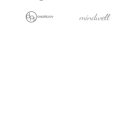
Jsme držiteli
Projekt za finanční
podpory EU
Právní prohlášení
Cookies
Pro média
Facebook
YouTube
LinkedIn