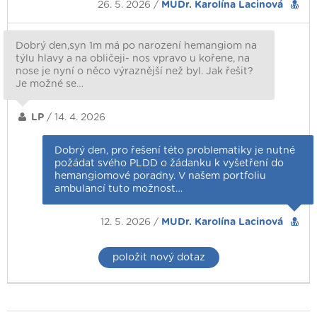
26. 5. 2026 /
MUDr. Karolína Lacinová
Dobrý den,syn 1m má po narození hemangiom na
týlu hlavy a na obličeji- nos vpravo u kořene, na
nose je nyní o něco výraznější než byl. Jak řešit?
Je možné se…
LP
/ 14. 4. 2026
Dobrý den, pro řešení této problematiky je nutné
požádat svého PLDD o žádanku k vyšetření do
hemangiomové poradny. V našem portfoliu
ambulancí tuto možnost…
12. 5. 2026 /
MUDr. Karolína Lacinová
položit nový dotaz