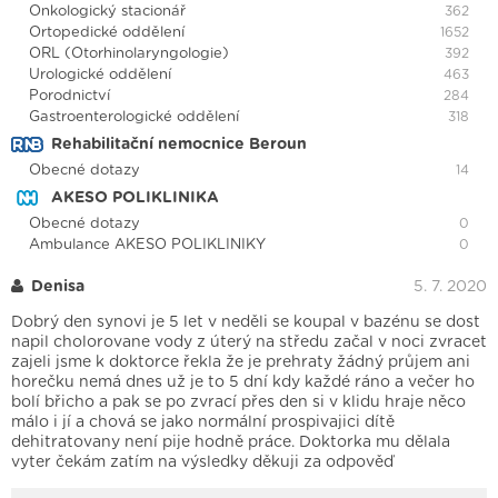
Onkologický stacionář
362
Ortopedické oddělení
1652
ORL (Otorhinolaryngologie)
392
Urologické oddělení
463
Porodnictví
284
Gastroenterologické oddělení
318
Rehabilitační nemocnice Beroun
Obecné dotazy
14
AKESO POLIKLINIKA
Obecné dotazy
0
Ambulance AKESO POLIKLINIKY
0
Denisa
5. 7. 2020
Dobrý den synovi je 5 let v neděli se koupal v bazénu se dost
napil cholorovane vody z úterý na středu začal v noci zvracet
zajeli jsme k doktorce řekla že je prehraty žádný průjem ani
horečku nemá dnes už je to 5 dní kdy každé ráno a večer ho
bolí břicho a pak se po zvrací přes den si v klidu hraje něco
málo i jí a chová se jako normální prospivajici dítě
dehitratovany není pije hodně práce. Doktorka mu dělala
vyter čekám zatím na výsledky děkuji za odpověď