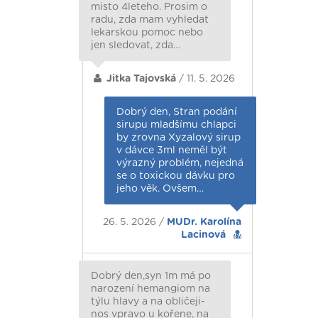
misto 4leteho. Prosim o
radu, zda mam vyhledat
lekarskou pomoc nebo
jen sledovat, zda…
Jitka Tajovská
/ 11. 5. 2026
Dobrý den, Stran podání
sirupu mladšímu chlapci
by zrovna Xyzalový sirup
v dávce 3ml neměl být
výrazný problém, nejedná
se o toxickou dávku pro
jeho věk. Ovšem…
26. 5. 2026 /
MUDr. Karolína
Lacinová
Dobrý den,syn 1m má po
narození hemangiom na
týlu hlavy a na obličeji-
nos vpravo u kořene, na