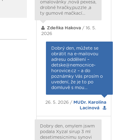
omalovánky ,nová pexesa,
drobné hračky,puzzle ,a
ty gumové mačkací…
Zdeňka Hakova
/ 16. 5.
2026
Dobrý den, můžete se
obrátit na e-mailovou
adresu oddělení –
detske@nemocnice-
horovice.cz – a do
poznámky Vás prosím o
uvedení, že je to po
domluvě s mou…
26. 5. 2026 /
MUDr. Karolína
Lacinová
Dobry den, omylem jswm
podala Xyzal sirup 3 ml
desetimesicnimu synovi