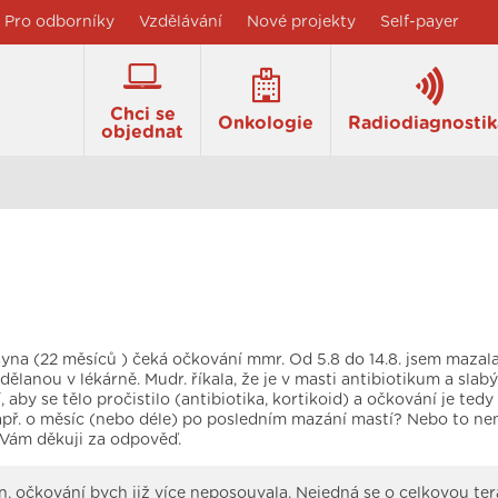
Pro odborníky
Vzdělávání
Nové projekty
Self-payer
Chci se
Onkologie
Radiodiagnostik
objednat
yna (22 měsíců ) čeká očkování mmr. Od 5.8 do 14.8. jsem mazal
dělanou v lékárně. Mudr. říkala, že je v masti antibiotikum a slabý
 aby se tělo pročistilo (antibiotika, kortikoid) a očkování je tedy 
př. o měsíc (nebo déle) po posledním mazání mastí? Nebo to ne
 Vám děkuji za odpověď.
, očkování bych již více neposouvala. Nejedná se o celkovou ter