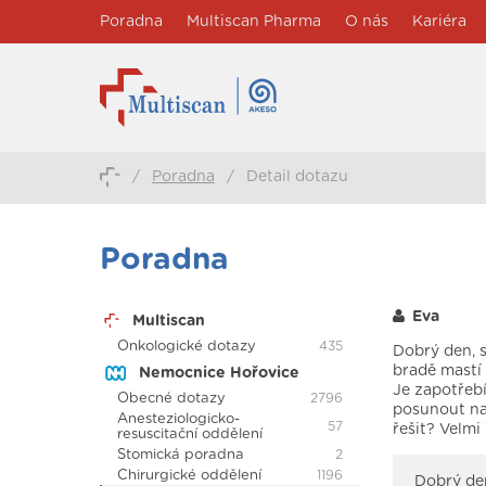
Poradna
Multiscan Pharma
O nás
Kariéra
/
Poradna
/
Detail dotazu
Poradna
Eva
Multiscan
Onkologické dotazy
435
Dobrý den, s
bradě mastí 
Nemocnice Hořovice
Je zapotřebí,
Obecné dotazy
2796
posunout na
Anesteziologicko-
57
řešit? Velmi
resuscitační oddělení
Stomická poradna
2
Chirurgické oddělení
1196
Dobrý den