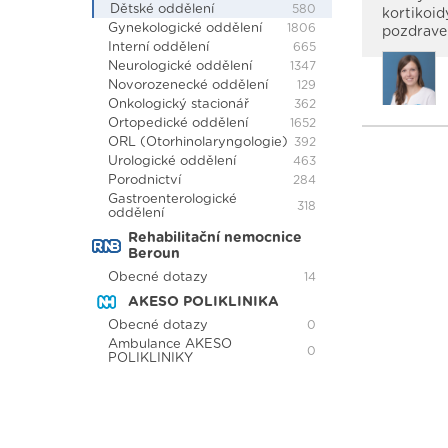
Dětské oddělení
580
kortikoid
Gynekologické oddělení
1806
pozdrave
Interní oddělení
665
Neurologické oddělení
1347
Novorozenecké oddělení
129
Onkologický stacionář
362
Ortopedické oddělení
1652
ORL (Otorhinolaryngologie)
392
Urologické oddělení
463
Porodnictví
284
Gastroenterologické
318
oddělení
Rehabilitační nemocnice
Beroun
Obecné dotazy
14
AKESO POLIKLINIKA
Obecné dotazy
0
Ambulance AKESO
0
POLIKLINIKY