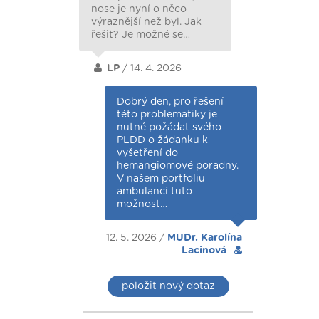
nose je nyní o něco
výraznější než byl. Jak
řešit? Je možné se…
LP
/ 14. 4. 2026
Dobrý den, pro řešení
této problematiky je
nutné požádat svého
PLDD o žádanku k
vyšetření do
hemangiomové poradny.
V našem portfoliu
ambulancí tuto
možnost…
12. 5. 2026 /
MUDr. Karolína
Lacinová
položit nový dotaz