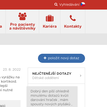
Vyhledávání
Pro pacienty
a
Kariéra
Kontakty
a návštěvníky
položit
nový dotaz
23. 8. 2022
NEJČTENĚJŠÍ DOTAZY
a vyrážku na
Dětské oddělení
 kortikoid.
lepší
ní nutné
Dobrý den píší ohledně
minulému dotazů kvůli
darování hraček , mám
spousty nových plyšáků ,
apii