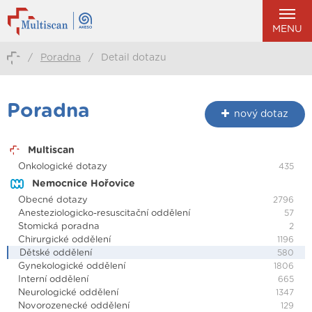
MENU
/
Poradna
/
Detail dotazu
Poradna
nový dotaz
Multiscan
Onkologické dotazy
435
Nemocnice Hořovice
Obecné dotazy
2796
Anesteziologicko-resuscitační oddělení
57
Stomická poradna
2
Chirurgické oddělení
1196
Dětské oddělení
580
Gynekologické oddělení
1806
Interní oddělení
665
Neurologické oddělení
1347
Novorozenecké oddělení
129