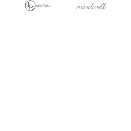
Jsme držiteli
Projekt za finanční
podpory EU
Právní prohlášení
Cookies
Pro média
Facebook
YouTube
LinkedIn