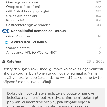
Onkologický stacionář
362
Ortopedické oddělení
1652
ORL (Otorhinolaryngologie)
392
Urologické oddělení
463
Porodnictví
284
Gastroenterologické oddělení
318
Rehabilitační nemocnice Beroun
Obecné dotazy
14
AKESO POLIKLINIKA
Obecné dotazy
0
Ambulance AKESO POLIKLINIKY
0
Kateřina
28. 3. 2023
Dobrý den, syn 2 roky snědl gumové kolečko z Lega velikostí
jako 5ti koruna. Byla to jen ta gumová pneumatika. Máme
navštívit lékaře,nebo čekat zda ho vykadí? Jak dlouho by to
případně mohlo trvat? Děkuji
Dobrý den, pokud jste si jisti, že šlo pouze o gumové
kolečko a syn nemá obtíže s dýcháním, nemá bolesti při
polykání či nadměrně neslyní, pak obvykle dojde k
přirozenému vyloučení cizího tělesa stolicí do 7 dní.