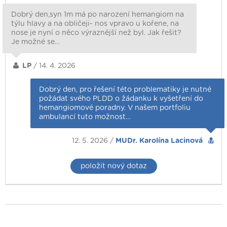
Dobrý den,syn 1m má po narození hemangiom na
týlu hlavy a na obličeji- nos vpravo u kořene, na
nose je nyní o něco výraznější než byl. Jak řešit?
Je možné se…
LP
/ 14. 4. 2026
Dobrý den, pro řešení této problematiky je nutné
požádat svého PLDD o žádanku k vyšetření do
hemangiomové poradny. V našem portfoliu
ambulancí tuto možnost…
12. 5. 2026 /
MUDr. Karolína Lacinová
položit nový dotaz