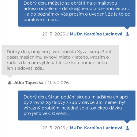
Dobrý den, můžete se obrátit na e-mailovou
adresu oddělení – detske@nemocnice-horovice.cz
– a do poznámky Vás prosím o uvedení, že je to po
domluvě s mou…
26. 5. 2026 /
MUDr. Karolína Lacinová
Dobry den, omylem jswm podala Xyzal sirup 3 ml
desetimesicnimu synovi misto 4leteho. Prosim o
radu, zda mam vyhledat lekarskou pomoc nebo
jen sledovat, zda…
Jitka Tajovská
/ 11. 5. 2026
Dobrý den, Stran podání sirupu mladšímu chlapci
by zrovna Xyzalový sirup v dávce 3ml neměl být
výrazný problém, nejedná se o toxickou dávku
pro jeho věk. Ovšem…
26. 5. 2026 /
MUDr. Karolína Lacinová