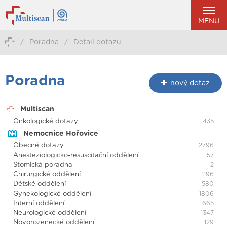
MENU
/
Poradna
/
Detail dotazu
Poradna
nový dotaz
Multiscan
Onkologické dotazy
435
Nemocnice Hořovice
Obecné dotazy
2796
Anesteziologicko-resuscitační oddělení
57
Stomická poradna
2
Chirurgické oddělení
1196
Dětské oddělení
580
Gynekologické oddělení
1806
Interní oddělení
665
Neurologické oddělení
1347
Novorozenecké oddělení
129