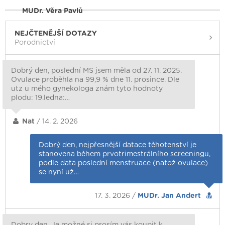
MUDr. Věra Pavlů
NEJČTENĚJŠÍ DOTAZY
Porodnictví
Dobrý den, poslední MS jsem měla od 27. 11. 2025.
Ovulace proběhla na 99,9 % dne 11. prosince. Dle
utz u mého gynekologa znám tyto hodnoty
plodu: 19.ledna:…
Nat
/ 14. 2. 2026
Dobrý den, nejpřesnější datace těhotenství je
stanovena během prvotrimestrálního screeningu,
podle data poslední menstruace (natož ovulace)
se nyní už…
17. 3. 2026 /
MUDr. Jan Andert
Dobry den. Je možné si prosím vás koupit k