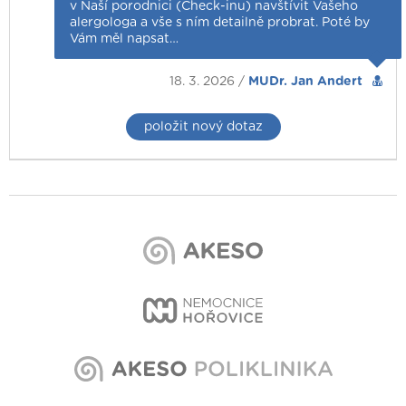
v Naší porodnici (Check-inu) navštívit Vašeho
alergologa a vše s ním detailně probrat. Poté by
Vám měl napsat…
18. 3. 2026 /
MUDr. Jan Andert
položit nový dotaz