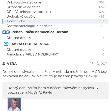
Onkologický stacionář
362
Ortopedické oddělení
1652
ORL (Otorhinolaryngologie)
392
Urologické oddělení
463
Porodnictví
284
Gastroenterologické oddělení
318
Rehabilitační nemocnice Beroun
Obecné dotazy
14
AKESO POLIKLINIKA
Obecné dotazy
0
Ambulance AKESO POLIKLINIKY
0
VERA
28. 10. 2021
Dobrý den, slyšela jsem, že prý nebude možné rodit v ČR bez
očkování na covid? Nevíte co je na tom pravdy? Děkuji
Dobrý den, zatím jsem o něčem takovém neslyšela. S
pozdravem MUDr. V. Pavlů