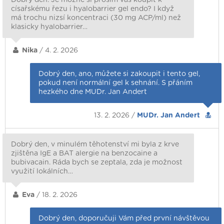
císařskému řezu i hyalobarrier gel endo? I když
má trochu nizsí koncentraci (30 mg ACP/ml) než
klasicky hyalobarrier…
Nika
/ 4. 2. 2026
Dobrý den, ano, můžete si zakoupit i tento gel,
pokud není normální gel k sehnání. S přáním
hezkého dne MUDr. Jan Andert
13. 2. 2026 /
MUDr. Jan Andert
Dobrý den, v minulém těhotenství mi byla z krve
zjištěna IgE a BAT alergie na benzocaine a
bubivacain. Ráda bych se zeptala, zda je možnost
využití lokálních…
Eva
/ 18. 2. 2026
Dobrý den, doporučuji Vám před první návštěvou