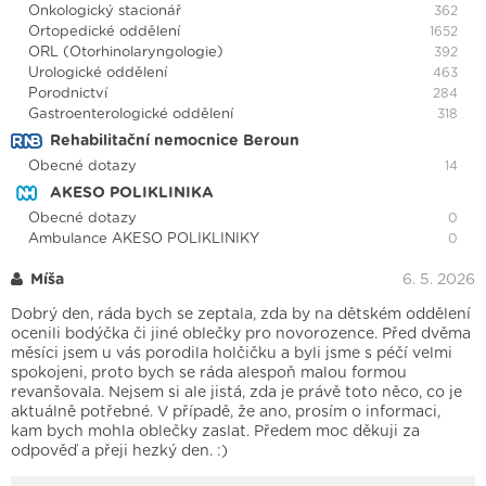
Onkologický stacionář
362
Ortopedické oddělení
1652
ORL (Otorhinolaryngologie)
392
Urologické oddělení
463
Porodnictví
284
Gastroenterologické oddělení
318
Rehabilitační nemocnice Beroun
Obecné dotazy
14
AKESO POLIKLINIKA
Obecné dotazy
0
Ambulance AKESO POLIKLINIKY
0
Míša
6. 5. 2026
Dobrý den, ráda bych se zeptala, zda by na dětském oddělení
ocenili bodýčka či jiné oblečky pro novorozence. Před dvěma
měsíci jsem u vás porodila holčičku a byli jsme s péčí velmi
spokojeni, proto bych se ráda alespoň malou formou
revanšovala. Nejsem si ale jistá, zda je právě toto něco, co je
aktuálně potřebné. V případě, že ano, prosím o informaci,
kam bych mohla oblečky zaslat. Předem moc děkuji za
odpověď a přeji hezký den. :)