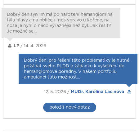
Dobrý den,syn 1m má po narození hemangiom na
týlu hlavy a na obličeji- nos vpravo u kořene, na
nose je nyní o něco výraznější než byl. Jak řešit?
Je možné se…
LP
/ 14. 4. 2026
Dobrý den, pro řešení této problematiky je nutné
požádat svého PLDD o žádanku k vyšetření do
hemangiomové poradny. V našem portfoliu
ambulancí tuto možnost…
12. 5. 2026 /
MUDr. Karolína Lacinová
položit nový dotaz