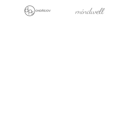
Jsme držiteli
Projekt za finanční
podpory EU
Právní prohlášení
Cookies
Pro média
Facebook
YouTube
LinkedIn