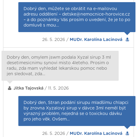
Dobrý den, můžete se obrátit na e-mailovou
adresu oddělení – detske@nemocnice-horovice.cz
– a do poznámky Vás prosím o uvedení, že je to po
domluvě s mou…
26. 5. 2026 /
MUDr. Karolína Lacinová
Dobry den, omylem jswm podala Xyzal sirup 3 ml
desetimesicnimu synovi misto 4leteho. Prosim o
radu, zda mam vyhledat lekarskou pomoc nebo
jen sledovat, zda…
Jitka Tajovská
/ 11. 5. 2026
Dobrý den, Stran podání sirupu mladšímu chlapci
by zrovna Xyzalový sirup v dávce 3ml neměl být
výrazný problém, nejedná se o toxickou dávku
pro jeho věk. Ovšem…
26. 5. 2026 /
MUDr. Karolína Lacinová