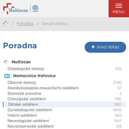
MENU
/
Poradna
/
Detail dotazu
Poradna
nový dotaz
Multiscan
Onkologické dotazy
435
Nemocnice Hořovice
Obecné dotazy
2796
Anesteziologicko-resuscitační oddělení
57
Stomická poradna
2
Chirurgické oddělení
1196
Dětské oddělení
580
Gynekologické oddělení
1806
Interní oddělení
665
Neurologické oddělení
1347
Novorozenecké oddělení
129