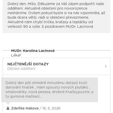
Dobrý den, Míšo. Děkujeme za Váš zájem podpořit naše
oddělení. Aktuálně oblečení pro novorozence
nesháníme. Ovšem pokud byste si na nás vzpomněla, až
bude dcera větší, rádi si oblečení převezmeme.
Aktuálně nám chybí trička, kraťasy a tepláčky od
velikosti 90 a výše. S pozdravem MUDr. Lacinová
MUDr. Karolína Lacinová
Lékař
NEJČTENĚJŠÍ DOTAZY
Dětské oddělení
Dobrý den píší ohledně minulému dotazů kvůli
darování hraček , mám spousty nových plyšáků ,
omalovánky ,nová pexesa, drobné hračky,puzzle ,a
ty gumové mačkací…
Zdeňka Hakova
/ 16. 5. 2026