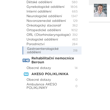
Dětské oddělení
580
Gynekologické oddělení
1806
Interní oddělení
665
Neurologické oddělení
1347
Novorozenecké oddělení
129
Onkologický stacionář
362
Ortopedické oddělení
1652
ORL (Otorhinolaryngologie)
392
Urologické oddělení
463
Porodnictví
284
Gastroenterologické
318
oddělení
Rehabilitační nemocnice
Beroun
Obecné dotazy
14
AKESO POLIKLINIKA
Obecné dotazy
0
Ambulance AKESO
0
POLIKLINIKY