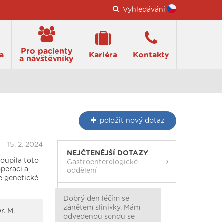
Vyhledávání
Pro pacienty
a
Kariéra
Kontakty
a návštěvníky
položit
nový dotaz
15. 2. 2024
NEJČTENĚJŠÍ DOTAZY
oupila toto
Gastroenterologické
operaci a
oddělení
ce genetické
Dobrý den léčím se
zánětem slinivky. Mám
r. M.
odvedenou sondu se