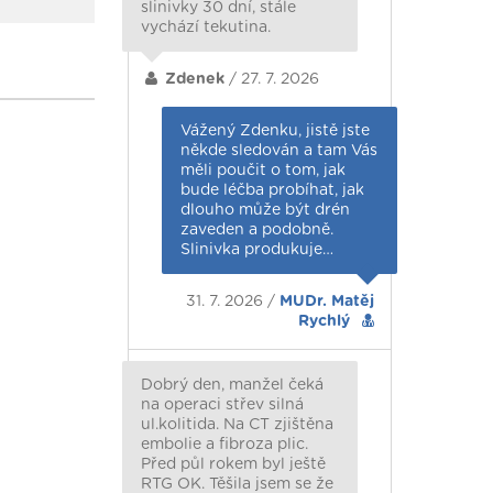
slinivky 30 dní, stále
vychází tekutina.
Zdenek
/ 27. 7. 2026
Vážený Zdenku, jistě jste
někde sledován a tam Vás
měli poučit o tom, jak
bude léčba probíhat, jak
dlouho může být drén
zaveden a podobně.
Slinivka produkuje…
31. 7. 2026 /
MUDr. Matěj
Rychlý
Dobrý den, manžel čeká
na operaci střev silná
ul.kolitida. Na CT zjištěna
embolie a fibroza plic.
Před půl rokem byl ještě
RTG OK. Těšila jsem se že