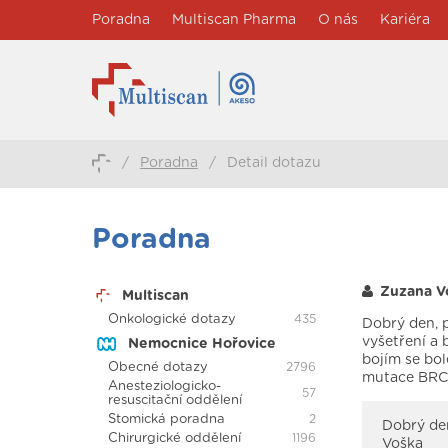
Poradna
Multiscan Pharma
O nás
Kariéra
/
Poradna
/
Detail dotazu
Poradna
Zuzana V
Multiscan
Onkologické dotazy
435
Dobrý den, p
vyšetření a 
Nemocnice Hořovice
bojím se bol
Obecné dotazy
2796
mutace BRCA
Anesteziologicko-
57
resuscitační oddělení
Stomická poradna
2
Dobrý den
Chirurgické oddělení
1196
Voška