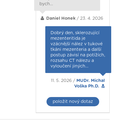
bych…
Daniel Honek
/ 23. 4. 2026
Dobrý den, sklerozující
mezenteritida je
vzácnější nález v tukové
tkáni mezenteria a další
postup závisí na potížích,
rozsahu CT nálezu a
vyloučení jiných…
11. 5. 2026 /
MUDr. Michal
Voška Ph.D.
položit nový dotaz