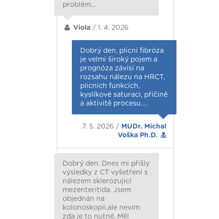
problém…
Viola
/ 1. 4. 2026
Dobrý den, plicní fibróza
je velmi široký pojem a
prognóza závisí na
rozsahu nálezu na HRCT,
plicních funkcích,
kyslíkové saturaci, příčině
a aktivitě procesu.…
7. 5. 2026 /
MUDr. Michal
Voška Ph.D.
Dobrý den. Dnes mi přišly
výsledky z CT vyšetření s
nálezem sklerozujicí
mezenteritida. Jsem
objednán na
kolonoskopii,ale nevím
zda je to nutné. Měl