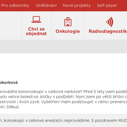
Pro odborníky
Vzdělávání
Nové projekty
Self-payer
Chci se
Onkologie
Radiodiagnostik
objednat
okurková
rovádíte kolonoskopii v celkové narkóze? Před 5 lety jsem podst
bylo velice bolestivé ,kličky v podžebří. Nyní jsem po větší břišní 
estivosti i kvůli jizvě. Vyšetření mám podstoupit v rámci preven
1. Děkuji
, koloskopii v celkové anestezii neprovádíme. S pozdravem MUD