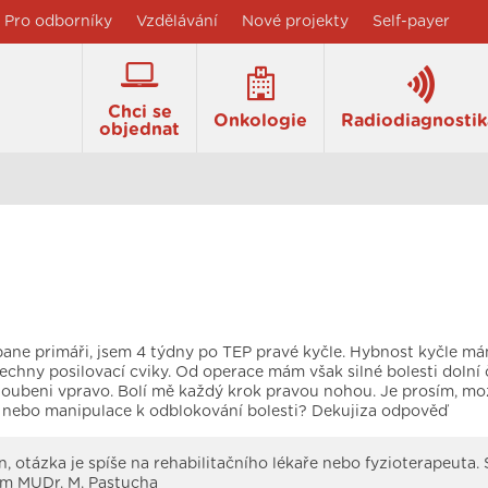
Pro odborníky
Vzdělávání
Nové projekty
Self-payer
Chci se
Onkologie
Radiodiagnostik
objednat
pane primáři, jsem 4 týdny po TEP pravé kyčle. Hybnost kyčle m
chny posilovací cviky. Od operace mám však silné bolesti dolní 
kloubeni vpravo. Bolí mě každý krok pravou nohou. Je prosím, m
 nebo manipulace k odblokování bolesti? Dekujiza odpověď
, otázka je spíše na rehabilitačního lékaře nebo fyzioterapeuta. 
m MUDr. M. Pastucha