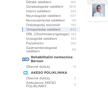
Dětské oddělení
580
Gynekologické oddělení
1806
Interní oddělení
665
Neurologické oddělení
1347
Novorozenecké oddělení
129
Onkologický stacionář
362
Ortopedické oddělení
1652
ORL (Otorhinolaryngologie)
392
Urologické oddělení
463
Porodnictví
284
Gastroenterologické
318
oddělení
Rehabilitační nemocnice
Beroun
Obecné dotazy
14
AKESO POLIKLINIKA
Obecné dotazy
0
Ambulance AKESO
0
POLIKLINIKY