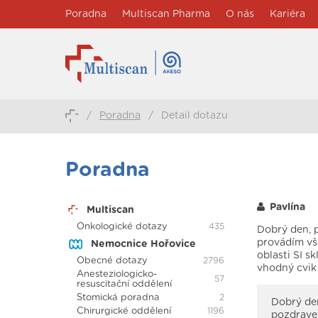
Poradna
Multiscan Pharma
O nás
Kariéra
/
Poradna
/
Detail dotazu
Poradna
Pavlína
Multiscan
Onkologické dotazy
435
Dobrý den, 
provádím vše
Nemocnice Hořovice
oblasti SI s
Obecné dotazy
2796
vhodný cvik
Anesteziologicko-
57
resuscitační oddělení
Stomická poradna
2
Dobrý den
Chirurgické oddělení
1196
pozdrave