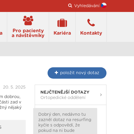
Vyhledávání
Pro pacienty
a
Kariéra
Kontakty
a návštěvníky
položit
nový dotaz
20. 5. 2025
NEJČTENĚJŠÍ DOTAZY
ám dobrou,
Ortopedické oddělení
části zad v
ožný nějaký
Dobrý den, nedávno tu
zazněl dotaz na resurfing
kyčle s odpovědí, že
S
pokud na ni bude