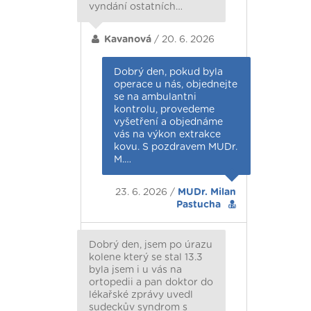
vyndání ostatních…
Kavanová
/ 20. 6. 2026
Dobrý den, pokud byla
operace u nás, objednejte
se na ambulantni
kontrolu, provedeme
vyšetření a objednáme
vás na výkon extrakce
kovu. S pozdravem MUDr.
M.…
23. 6. 2026 /
MUDr. Milan
Pastucha
Dobrý den, jsem po úrazu
kolene který se stal 13.3
byla jsem i u vás na
ortopedii a pan doktor do
lékařské zprávy uvedl
sudeckův syndrom s