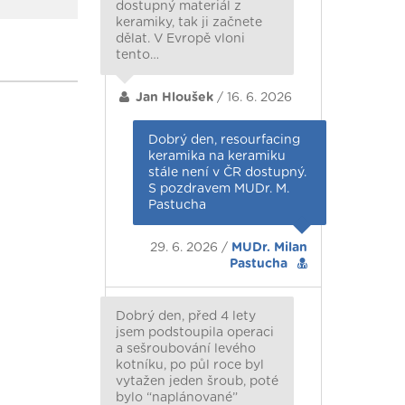
dostupný materiál z
keramiky, tak ji začnete
dělat. V Evropě vloni
tento…
Jan Hloušek
/ 16. 6. 2026
Dobrý den, resourfacing
keramika na keramiku
stále není v ČR dostupný.
S pozdravem MUDr. M.
Pastucha
29. 6. 2026 /
MUDr. Milan
Pastucha
Dobrý den, před 4 lety
jsem podstoupila operaci
a sešroubování levého
kotníku, po půl roce byl
vytažen jeden šroub, poté
bylo “naplánované”