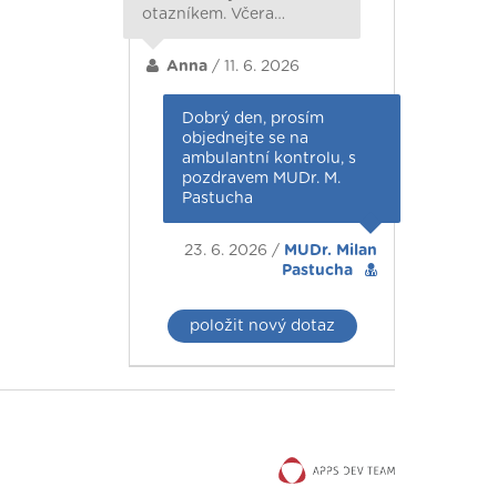
otazníkem. Včera…
Anna
/ 11. 6. 2026
Dobrý den, prosím
objednejte se na
ambulantní kontrolu, s
pozdravem MUDr. M.
Pastucha
23. 6. 2026 /
MUDr. Milan
Pastucha
položit nový dotaz