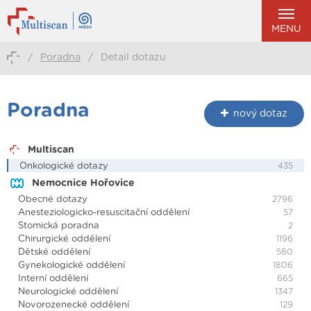
MENU
/
Poradna
/
Detail dotazu
Poradna
nový dotaz
Multiscan
Onkologické dotazy
435
Nemocnice Hořovice
Obecné dotazy
2796
Anesteziologicko-resuscitační oddělení
57
Stomická poradna
2
Chirurgické oddělení
1196
Dětské oddělení
580
Gynekologické oddělení
1806
Interní oddělení
665
Neurologické oddělení
1347
Novorozenecké oddělení
129