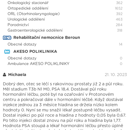
Onkologický stacionář
362
Ortopedické oddělení
1652
ORL (Otorhinolaryngologie)
392
Urologické oddělení
463
Porodnictví
284
Gastroenterologické oddělení
318
Rehabilitační nemocnice Beroun
Obecné dotazy
14
AKESO POLIKLINIKA
Obecné dotazy
0
Ambulance AKESO POLIKLINIKY
0
Michaela
21. 10. 2023
Dobrý den, otec se léčí s rakovinou prostaty již 2 a půl roku.
Měl stadium T3b N1 M0, PSA 18,4. Dostával půl roku
hormonální léčbu, poté byl na ozařování v Protonovém
centru a pokračoval dále v hormonální léčbě. Když dostával
injekce jednou za 3 měsíce hladina se držela nízko kolem
hodnoty 0. Nyní se mu snažil lékař postupně léčbu vysadit.
Dostal injekci po půl roce a hladina z hodnoty 0,05 byla 0,67.
Po této injekci dostal znovu na půl roku a hladina byla 1,77.
Hodnota PSA stoupá a lékař hormonální léčbu přesto úplně