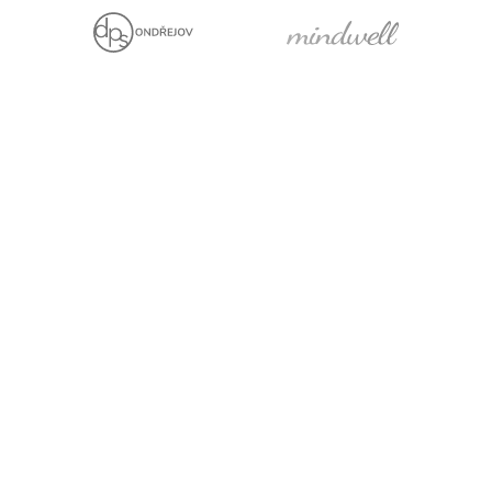
Jsme držiteli
Projekt za finanční
podpory EU
Právní prohlášení
Cookies
Pro média
Facebook
YouTube
LinkedIn