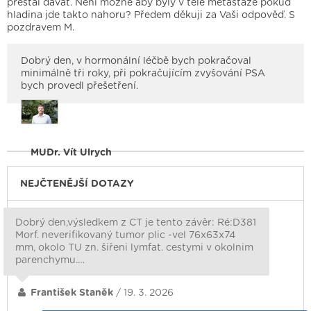
přestal dávat. Není možné aby byly v těle metastáze pokud
hladina jde takto nahoru? Předem děkuji za Vaši odpověď. S
pozdravem M.
Dobrý den, v hormonální léčbě bych pokračoval
minimálně tři roky, při pokračujícím zvyšování PSA
bych provedl přešetření.
MUDr. Vít Ulrych
NEJČTENĚJŠÍ DOTAZY
Dobrý den,výsledkem z CT je tento závěr: Ré:D381
Morf. neverifikovaný tumor plic -vel 76x63x74
mm, okolo TU zn. šiřeni lymfat. cestymi v okolnim
parenchymu.…
František Staněk
/ 19. 3. 2026