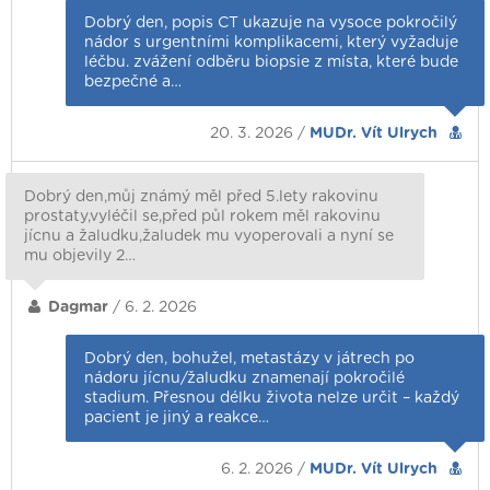
Dobrý den, popis CT ukazuje na vysoce pokročilý
nádor s urgentními komplikacemi, který vyžaduje
léčbu. zvážení odběru biopsie z místa, které bude
bezpečné a…
20. 3. 2026 /
MUDr. Vít Ulrych
Dobrý den,můj známý měl před 5.lety rakovinu
prostaty,vyléčil se,před půl rokem měl rakovinu
jícnu a žaludku,žaludek mu vyoperovali a nyní se
mu objevily 2…
Dagmar
/ 6. 2. 2026
Dobrý den, bohužel, metastázy v játrech po
nádoru jícnu/žaludku znamenají pokročilé
stadium. Přesnou délku života nelze určit – každý
pacient je jiný a reakce…
6. 2. 2026 /
MUDr. Vít Ulrych