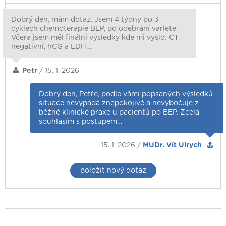
Dobrý den, mám dotaz. Jsem 4 týdny po 3
cyklech chemoterapie BEP, po odebrání varlete.
Včera jsem měl finální výsledky kde mi vyšlo: CT
negativní, hCG a LDH…
Petr
/ 15. 1. 2026
Dobrý den, Petře, podle vámi popsaných výsledků
situace nevypadá znepokojivě a nevybočuje z
běžné klinické praxe u pacientů po BEP. Zcela
souhlasím s postupem…
15. 1. 2026 /
MUDr. Vít Ulrych
položit nový dotaz