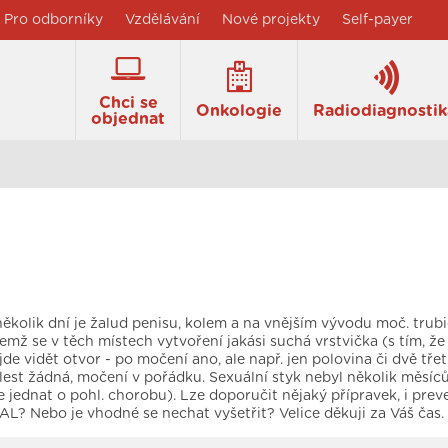
Pro odborníky
Vzdělávání
Nové projekty
Self-payer
Chci se
Onkologie
Radiodiagnostik
objednat
ěkolik dní je žalud penisu, kolem a na vnějším vývodu moč. trubi
čemž se v těch místech vytvoření jakási suchá vrstvička (s tím, že
e vidět otvor - po močení ano, ale např. jen polovina či dvě třet
lest žádná, močení v pořádku. Sexuální styk nebyl několik měsíců
 jednat o pohl. chorobu). Lze doporučit nějaký přípravek, i prev
L? Nebo je vhodné se nechat vyšetřit? Velice děkuji za Váš čas.