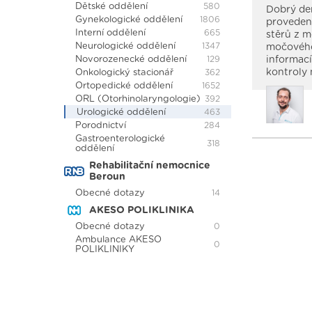
Dětské oddělení
580
Dobrý den
Gynekologické oddělení
1806
proveden
Interní oddělení
665
stěrů z m
Neurologické oddělení
1347
močového
Novorozenecké oddělení
informací
129
kontroly 
Onkologický stacionář
362
Ortopedické oddělení
1652
ORL (Otorhinolaryngologie)
392
Urologické oddělení
463
Porodnictví
284
Gastroenterologické
318
oddělení
Rehabilitační nemocnice
Beroun
Obecné dotazy
14
AKESO POLIKLINIKA
Obecné dotazy
0
Ambulance AKESO
0
POLIKLINIKY