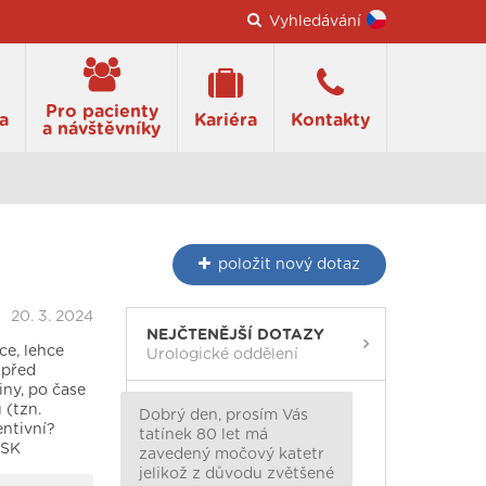
Vyhledávání
Pro pacienty
a
Kariéra
Kontakty
a návštěvníky
položit
nový dotaz
20. 3. 2024
NEJČTENĚJŠÍ DOTAZY
ce, lehce
Urologické oddělení
 před
iny, po čase
 (tzn.
Dobrý den, prosím Vás
entivní?
tatínek 80 let má
 SK
zavedený močový katetr
jelikož z důvodu zvětšené