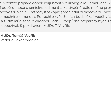
, v tomto případě doporučuji navštívit urologickou ambulanci k
í odběru moče chemicky, sediment a kultivačně, dále možné pro
očové trubice či uretrocystoskopie (prohlédnutí močové trubice
 měchýře kamerou). Po těchto vyšetřeních bude lékař vědět víc
 a tudíž můe zahájit vhodnou léčbu. Podpůrné preparáty bych z
nepoužíval. S pozdravem MUDr. T. Vavřík.
MUDr. Tomáš Vavřík
Vedoucí lékař oddělení