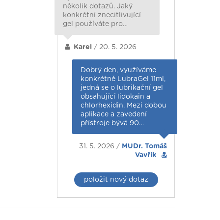
několik dotazů. Jaký
konkrétní znecitlivující
gel používáte pro…
Karel
/ 20. 5. 2026
Dobrý den, využíváme
konkrétně LubraGel 11ml,
jedná se o lubrikační gel
obsahující lidokain a
chlorhexidin. Mezi dobou
aplikace a zavedení
přístroje bývá 90…
31. 5. 2026 /
MUDr. Tomáš
Vavřík
položit nový dotaz