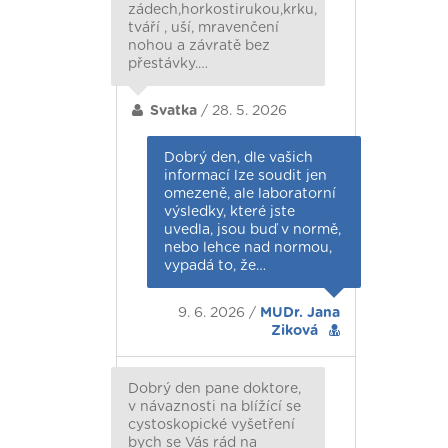
zádech,horkostirukou,krku,
tváří , uší, mravenčení
nohou a závratě bez
přestávky.…
Svatka
/ 28. 5. 2026
Dobrý den, dle vašich
informací lze soudit jen
omezeně, ale laboratorní
výsledky, které jste
uvedla, jsou buď v normě,
nebo lehce nad normou,
vypadá to, že…
9. 6. 2026 /
MUDr. Jana
Ziková
Dobrý den pane doktore,
v návaznosti na blížící se
cystoskopické vyšetření
bych se Vás rád na