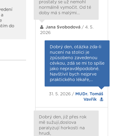
prostaty se už nemohl
normálně vymočit. Od té
vedení
doby má s malými…
 a
e
atím do
Jana Svobodová
/ 4. 5.
2026
Dobrý den, otázka zda-li
nucení na stolici je
způsobeno zavedenou
cévkou, zdá se mi to spíše
jako nepravděpodobné.
Navštívil bych nejprve
praktického lékaře,…
31. 5. 2026 /
MUDr. Tomáš
Vavřík
Dobrý den, již přes rok
mě sužují,doslova
paralyzují horkosti na
hrudi,