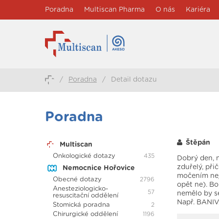
Poradna
Multiscan Pharma
O nás
Kariéra
/
Poradna
/
Detail dotazu
Poradna
Štěpán
Multiscan
Onkologické dotazy
435
Dobrý den, n
zduřelý, při
Nemocnice Hořovice
močením nejd
Obecné dotazy
2796
opět ne). Bo
Anesteziologicko-
57
nemělo by se
resuscitační oddělení
Např. BANIVA
Stomická poradna
2
Chirurgické oddělení
1196