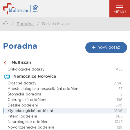
MENU
/
Poradna
/
Detail dotazu
Poradna
nový dotaz
Multiscan
Onkologické dotazy
435
Nemocnice Hořovice
Obecné dotazy
2796
Anesteziologicko-resuscitační oddělení
57
Stomická poradna
2
Chirurgické oddělení
1196
Dětské oddělení
580
Gynekologické oddělení
1806
Interní oddělení
665
Neurologické oddělení
1347
Novorozenecké oddělení
129