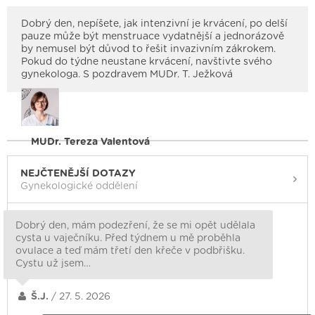
Dobrý den, nepíšete, jak intenzivní je krvácení, po delší
pauze může být menstruace vydatnější a jednorázově
by nemusel být důvod to řešit invazivním zákrokem.
Pokud do týdne neustane krvácení, navštivte svého
gynekologa. S pozdravem MUDr. T. Ježková
MUDr. Tereza Valentová
NEJČTENĚJŠÍ DOTAZY
Gynekologické oddělení
Dobrý den, mám podezření, že se mi opět udělala
cysta u vaječníku. Před týdnem u mě proběhla
ovulace a teď mám třetí den křeče v podbřišku.
Cystu už jsem…
Š.J.
/ 27. 5. 2026