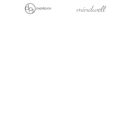
Jsme držiteli
Projekt za finanční
podpory EU
Právní prohlášení
Cookies
Pro média
Facebook
YouTube
LinkedIn