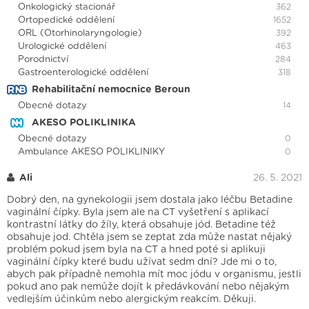
Onkologický stacionář
362
Ortopedické oddělení
1652
ORL (Otorhinolaryngologie)
392
Urologické oddělení
463
Porodnictví
284
Gastroenterologické oddělení
318
Rehabilitační nemocnice Beroun
Obecné dotazy
14
AKESO POLIKLINIKA
Obecné dotazy
0
Ambulance AKESO POLIKLINIKY
0
Ali
26. 5. 2021
Dobrý den, na gynekologii jsem dostala jako léčbu Betadine
vaginální čípky. Byla jsem ale na CT vyšetření s aplikací
kontrastní látky do žíly, která obsahuje jód. Betadine též
obsahuje jod. Chtěla jsem se zeptat zda může nastat nějaký
problém pokud jsem byla na CT a hned poté si aplikuji
vaginální čípky které budu užívat sedm dní? Jde mi o to,
abych pak případně nemohla mít moc jódu v organismu, jestli
pokud ano pak nemůže dojít k předávkování nebo nějakým
vedlejším účinkům nebo alergickým reakcím. Děkuji.