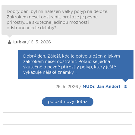
Dobry den, byl mi nalezen velky polyp na deloze.
Zakrokem nesel odstranit, protoze je pevne
prirostly. Je skutecne jedinou moznosti
odstraneni cele delohy?…
Lubka
/ 6. 5. 2026
Dobrý den, Záleží, kde je polyp uložen a jakým
zákrokem nešel odstranit. Pokud se jedná
skutečně o pevně přirostlý polyp, který ještě
vykazuje nějaké známky…
26. 5. 2026 /
MUDr. Jan Andert
položit nový dotaz