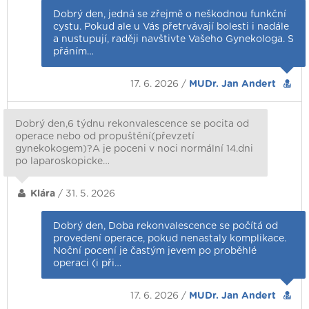
Dobrý den, jedná se zřejmě o neškodnou funkční
cystu. Pokud ale u Vás přetrvávají bolesti i nadále
a nustupují, raději navštivte Vašeho Gynekologa. S
přáním…
17. 6. 2026 /
MUDr. Jan Andert
Dobrý den,6 týdnu rekonvalescence se pocita od
operace nebo od propuštění(převzetí
gynekokogem)?A je poceni v noci normální 14.dni
po laparoskopicke…
Klára
/ 31. 5. 2026
Dobrý den, Doba rekonvalescence se počítá od
provedení operace, pokud nenastaly komplikace.
Noční pocení je častým jevem po proběhlé
operaci (i při…
17. 6. 2026 /
MUDr. Jan Andert