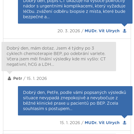
Dobrý den, popis CT ukazuje na vysoce pokročilý
nádor s urgentními komplikacemi, který vyžaduje
léčbu. zvážení odběru biopsie z místa, které bude
bezpečné a…
20. 3. 2026 /
MUDr. Vít Ulrych
Dobrý den, mám dotaz. Jsem 4 týdny po 3
cyklech chemoterapie BEP, po odebrání varlete.
Včera jsem měl finální výsledky kde mi vyšlo: CT
negativní, hCG a LDH…
Petr
/ 15. 1. 2026
Dobrý den, Petře, podle vámi popsaných výsledků
situace nevypadá znepokojivě a nevybočuje z
běžné klinické praxe u pacientů po BEP. Zcela
souhlasím s postupem…
15. 1. 2026 /
MUDr. Vít Ulrych