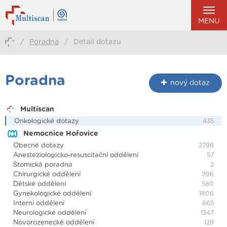
MENU
/
Poradna
/
Detail dotazu
Poradna
nový dotaz
Multiscan
Onkologické dotazy
435
Nemocnice Hořovice
Obecné dotazy
2796
Anesteziologicko-resuscitační oddělení
57
Stomická poradna
2
Chirurgické oddělení
1196
Dětské oddělení
580
Gynekologické oddělení
1806
Interní oddělení
665
Neurologické oddělení
1347
Novorozenecké oddělení
129