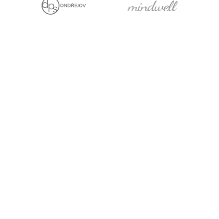
Jsme držiteli
Projekt za finanční
podpory EU
Právní prohlášení
Cookies
Pro média
Facebook
YouTube
LinkedIn