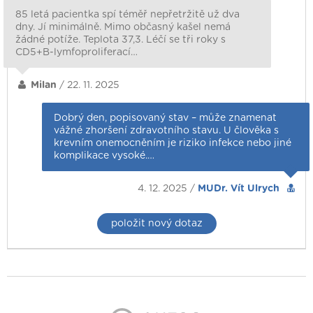
85 letá pacientka spí téměř nepřetržitě už dva
dny. Jí minimálně. Mimo občasný kašel nemá
žádné potíže. Teplota 37,3. Léčí se tři roky s
CD5+B-lymfoproliferací…
Milan
/ 22. 11. 2025
Dobrý den, popisovaný stav – může znamenat
vážné zhoršení zdravotního stavu. U člověka s
krevním onemocněním je riziko infekce nebo jiné
komplikace vysoké.…
4. 12. 2025 /
MUDr. Vít Ulrych
položit nový dotaz