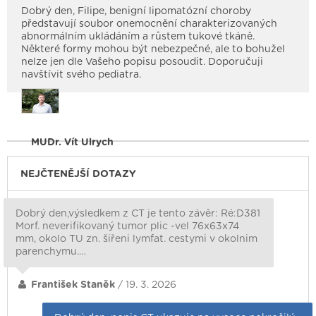
Dobrý den, Filipe, benigní lipomatózní choroby
představují soubor onemocnění charakterizovaných
abnormálním ukládáním a růstem tukové tkáně.
Některé formy mohou být nebezpečné, ale to bohužel
nelze jen dle Vašeho popisu posoudit. Doporučuji
navštívit svého pediatra.
MUDr. Vít Ulrych
NEJČTENĚJŠÍ DOTAZY
Dobrý den,výsledkem z CT je tento závěr: Ré:D381
Morf. neverifikovaný tumor plic -vel 76x63x74
mm, okolo TU zn. šiřeni lymfat. cestymi v okolnim
parenchymu.…
František Staněk
/ 19. 3. 2026