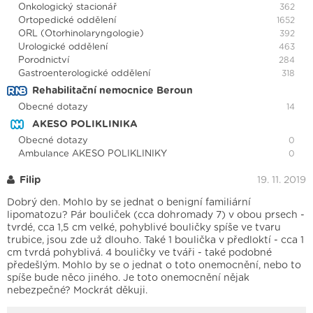
Onkologický stacionář
362
Ortopedické oddělení
1652
ORL (Otorhinolaryngologie)
392
Urologické oddělení
463
Porodnictví
284
Gastroenterologické oddělení
318
Rehabilitační nemocnice Beroun
Obecné dotazy
14
AKESO POLIKLINIKA
Obecné dotazy
0
Ambulance AKESO POLIKLINIKY
0
Filip
19. 11. 2019
Dobrý den. Mohlo by se jednat o benigní familiární
lipomatozu? Pár bouliček (cca dohromady 7) v obou prsech -
tvrdé, cca 1,5 cm velké, pohyblivé bouličky spíše ve tvaru
trubice, jsou zde už dlouho. Také 1 boulička v předloktí - cca 1
cm tvrdá pohyblivá. 4 bouličky ve tváři - také podobné
předešlým. Mohlo by se o jednat o toto onemocnění, nebo to
spíše bude něco jiného. Je toto onemocnění nějak
nebezpečné? Mockrát děkuji.