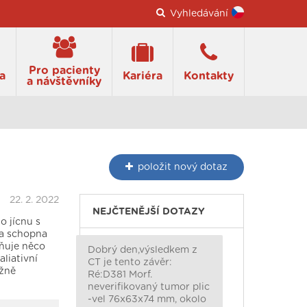
Vyhledávání
Pro pacienty
a
Kariéra
Kontakty
a návštěvníky
položit
nový dotaz
22. 2. 2022
NEJČTENĚJŠÍ DOTAZY
o jícnu s
la schopna
žňuje něco
Dobrý den,výsledkem z
liativní
CT je tento závěr:
ižně
Ré:D381 Morf.
neverifikovaný tumor plic
-vel 76x63x74 mm, okolo