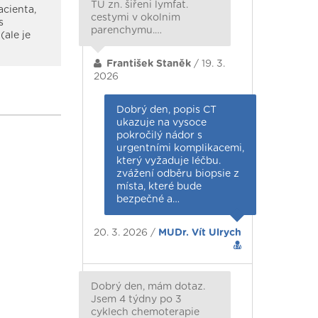
TU zn. šiřeni lymfat.
acienta,
cestymi v okolnim
s
parenchymu.…
(ale je
František Staněk
/ 19. 3.
2026
Dobrý den, popis CT
ukazuje na vysoce
pokročilý nádor s
urgentními komplikacemi,
který vyžaduje léčbu.
zvážení odběru biopsie z
místa, které bude
bezpečné a…
20. 3. 2026 /
MUDr. Vít Ulrych
Dobrý den, mám dotaz.
Jsem 4 týdny po 3
cyklech chemoterapie