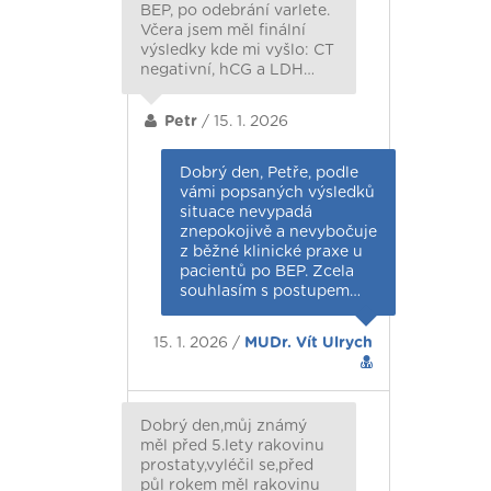
BEP, po odebrání varlete.
Včera jsem měl finální
výsledky kde mi vyšlo: CT
negativní, hCG a LDH…
Petr
/ 15. 1. 2026
Dobrý den, Petře, podle
vámi popsaných výsledků
situace nevypadá
znepokojivě a nevybočuje
z běžné klinické praxe u
pacientů po BEP. Zcela
souhlasím s postupem…
15. 1. 2026 /
MUDr. Vít Ulrych
Dobrý den,můj známý
měl před 5.lety rakovinu
prostaty,vyléčil se,před
půl rokem měl rakovinu