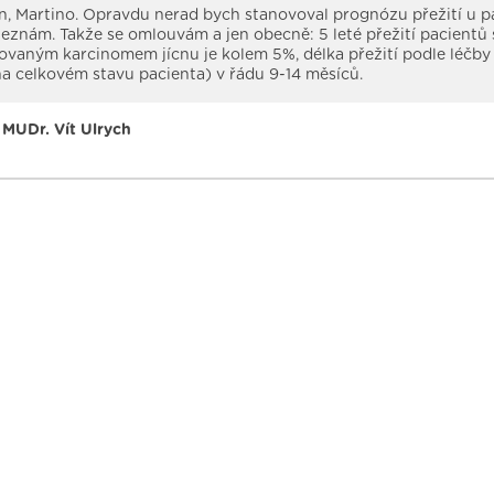
, Martino. Opravdu nerad bych stanovoval prognózu přežití u p
eznám. Takže se omlouvám a jen obecně: 5 leté přežití pacientů 
ovaným karcinomem jícnu je kolem 5%, délka přežití podle léčby 
 na celkovém stavu pacienta) v řádu 9-14 měsíců.
MUDr. Vít Ulrych