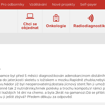
Pro odborníky
Vzdělávání
Nové projekty
Self-payer
Chci se
Onkologie
Radiodiagnostik
objednat
.
amce byl před 5 měsíci diagnostikován adenokarcinom distálníh
 do jater,kosti skeletu s ložiskem v mozku.Rapidně zhubla,neby
vu.Nádor již byl neoperovatelný,dostala jícnový stent.Ten ji umo
enně tak 2 nutridrinky,hrnek polévky a trochu kompotu.V rámci pa
 každých 14 dní na chemo. a byla 2krát na gamanozi.Dá se přibl
asu ji ještě zbývá? Předem děkuju za odpověď.