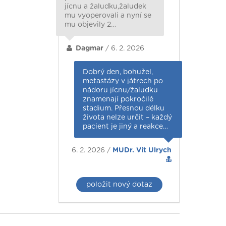
jícnu a žaludku,žaludek
mu vyoperovali a nyní se
mu objevily 2…
Dagmar
/ 6. 2. 2026
Dobrý den, bohužel,
metastázy v játrech po
nádoru jícnu/žaludku
znamenají pokročilé
stadium. Přesnou délku
života nelze určit – každý
pacient je jiný a reakce…
6. 2. 2026 /
MUDr. Vít Ulrych
položit nový dotaz