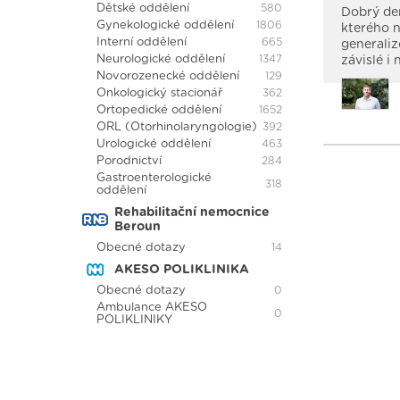
Dětské oddělení
580
Dobrý den
Gynekologické oddělení
1806
kterého n
Interní oddělení
665
generaliz
Neurologické oddělení
1347
závislé i
Novorozenecké oddělení
129
Onkologický stacionář
362
Ortopedické oddělení
1652
ORL (Otorhinolaryngologie)
392
Urologické oddělení
463
Porodnictví
284
Gastroenterologické
318
oddělení
Rehabilitační nemocnice
Beroun
Obecné dotazy
14
AKESO POLIKLINIKA
Obecné dotazy
0
Ambulance AKESO
0
POLIKLINIKY