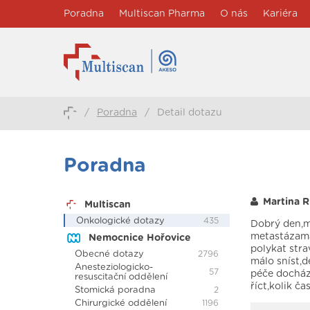
Poradna
Multiscan Pharma
O nás
Kariéra
/
Poradna
/
Detail dotazu
Poradna
Martina R
Multiscan
Onkologické dotazy
435
Dobrý den,m
metastázama
Nemocnice Hořovice
polykat stra
Obecné dotazy
2796
málo sníst,d
Anesteziologicko-
57
péče dochází
resuscitační oddělení
říct,kolik č
Stomická poradna
2
Chirurgické oddělení
1196