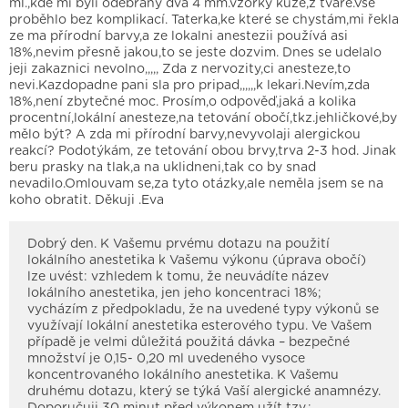
ml.,kde mi byli odebrány dva 4 mm.vzorky kůže,z tvare.Vše
proběhlo bez komplikací. Taterka,ke které se chystám,mi řekla
ze ma přírodní barvy,a ze lokalni anestezii používá asi
18%,nevim přesně jakou,to se jeste dozvim. Dnes se udelalo
jeji zakaznici nevolno,,,,, Zda z nervozity,ci anesteze,to
nevi.Kazdopadne pani sla pro pripad,,,,,,k lekari.Nevím,zda
18%,není zbytečné moc. Prosím,o odpověď,jaká a kolika
procentní,lokální anesteze,na tetování obočí,tkz.jehličkové,by
mělo být? A zda mi přírodní barvy,nevyvolaji alergickou
reakcí? Podotýkám, ze tetování obou brvy,trva 2-3 hod. Jinak
beru prasky na tlak,a na uklidneni,tak co by snad
nevadilo.Omlouvam se,za tyto otázky,ale neměla jsem se na
koho obratit. Děkuji .Eva
Dobrý den. K Vašemu prvému dotazu na použití
lokálního anestetika k Vašemu výkonu (úprava obočí)
lze uvést: vzhledem k tomu, že neuvádíte název
lokálního anestetika, jen jeho koncentraci 18%;
vycházím z předpokladu, že na uvedené typy výkonů se
využívají lokální anestetika esterového typu. Ve Vašem
případě je velmi důležitá použitá dávka – bezpečné
množství je 0,15- 0,20 ml uvedeného vysoce
koncentrovaného lokálního anestetika. K Vašemu
druhému dotazu, který se týká Vaší alergické anamnézy.
Doporučuji 30 minut před výkonem užít tzv.: