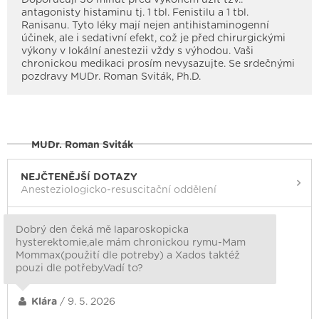
antagonisty histaminu tj. 1 tbl. Fenistilu a 1 tbl.
Ranisanu. Tyto léky mají nejen antihistaminogenní
účinek, ale i sedativní efekt, což je před chirurgickými
výkony v lokální anestezii vždy s výhodou. Vaši
chronickou medikaci prosím nevysazujte. Se srdečnými
pozdravy MUDr. Roman Sviták, Ph.D.
MUDr. Roman Sviták
NEJČTENĚJŠÍ DOTAZY
Anesteziologicko-resuscitační oddělení
Dobrý den čeká mě laparoskopicka
hysterektomie,ale mám chronickou rymu-Mam
Mommax(použití dle potreby) a Xados taktéž
pouzi dle potřeby.Vadí to?
Klára
/ 9. 5. 2026