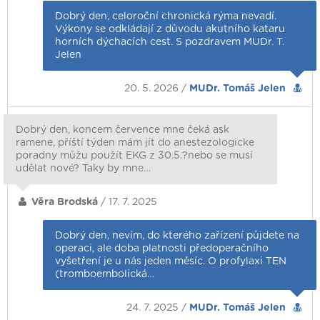
Dobrý den, celoroční chronická rýma nevadí.
Výkony se odkládají z důvodu akutního kataru
horních dýchacích cest. S pozdravem MUDr. T.
Jelen
20. 5. 2026 /
MUDr. Tomáš Jelen
Dobrý den, koncem července mne čeká ask
ramene, příští týden mám jít do anestezologicke
poradny můžu použít EKG z 30.5.?nebo se musí
udělat nové? Taky by mne…
Věra Brodská
/ 17. 7. 2025
Dobrý den, nevím, do kterého zařízení půjdete na
operaci, ale doba platnosti předoperačního
vyšetření je u nás jeden měsíc. O profylaxi TEN
(tromboembolická…
24. 7. 2025 /
MUDr. Tomáš Jelen