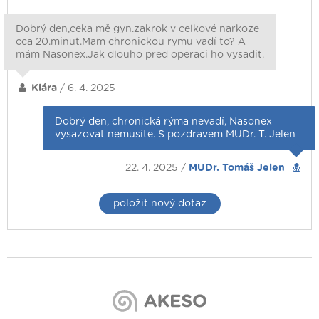
Dobrý den,ceka mě gyn.zakrok v celkové narkoze
cca 20.minut.Mam chronickou rymu vadí to? A
mám Nasonex.Jak dlouho pred operaci ho vysadit.
Klára
/ 6. 4. 2025
Dobrý den, chronická rýma nevadí, Nasonex
vysazovat nemusíte. S pozdravem MUDr. T. Jelen
22. 4. 2025 /
MUDr. Tomáš Jelen
položit nový dotaz