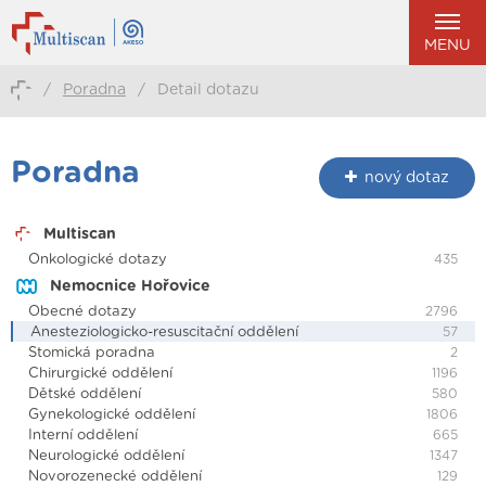
MENU
/
Poradna
/
Detail dotazu
Poradna
nový dotaz
Multiscan
Onkologické dotazy
435
Nemocnice Hořovice
Obecné dotazy
2796
Anesteziologicko-resuscitační oddělení
57
Stomická poradna
2
Chirurgické oddělení
1196
Dětské oddělení
580
Gynekologické oddělení
1806
Interní oddělení
665
Neurologické oddělení
1347
Novorozenecké oddělení
129