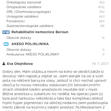
Onkologický stacionář
362
Ortopedické oddělení
1652
ORL (Otorhinolaryngologie)
392
Urologické oddělení
463
Porodnictví
284
Gastroenterologické oddělení
318
Rehabilitační nemocnice Beroun
Obecné dotazy
14
AKESO POLIKLINIKA
Obecné dotazy
0
Ambulance AKESO POLIKLINIKY
0
Eva Olejnikova
19. 7. 2017
Dobry den. Mám otázku,a nevím na koho se obrátit,takže si
dovoluji Vám napsat,a zeptat se. Jsem alergik na osi a vceli
jed,a na některé barvy,na vlasy. Jelikož si chci nechat upravit
obočí,a to novou metodou vlaskovani,čili tetování,vnitřní
strach ohledně lokální anesteze,mi neustále leží v mysli.
Běžná anesteza u zubaře,mi nic nedělá. Na operaci,jsem jiz
byla pod narkozou nekolikrat,a take bez komplikaciJelikož
trpím hyper pigmentaci na obličeji,nedávno jsem podstoupila
menší zákrok na koznim,s lokální anestezi 1%,Mesokainem 2