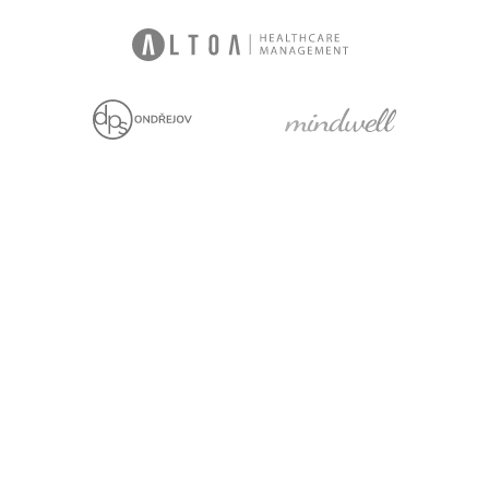
Jsme držiteli
Projekt za finanční
podpory EU
Právní prohlášení
Cookies
Pro média
Facebook