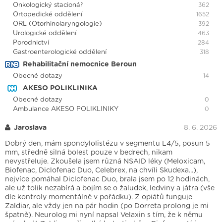
Onkologický stacionář
362
Ortopedické oddělení
1652
ORL (Otorhinolaryngologie)
392
Urologické oddělení
463
Porodnictví
284
Gastroenterologické oddělení
318
Rehabilitační nemocnice Beroun
Obecné dotazy
14
AKESO POLIKLINIKA
Obecné dotazy
0
Ambulance AKESO POLIKLINIKY
0
Jaroslava
8. 6. 2026
Dobrý den, mám spondylolistézu v segmentu L4/5, posun 5
mm, středně silná bolest pouze v bedrech, nikam
nevystřeluje. Zkoušela jsem různá NSAID léky (Meloxicam,
Biofenac, Diclofenac Duo, Celebrex, na chvíli Skudexa...),
nejvíce pomáhal Diclofenac Duo, brala jsem po 12 hodinách,
ale už tolik nezabírá a bojím se o žaludek, ledviny a játra (vše
dle kontroly momentálně v pořádku). Z opiátů funguje
Zaldiar, ale vždy jen na pár hodin (po Dorreta prolong je mi
špatně). Neurolog mi nyní napsal Velaxin s tím, že k němu