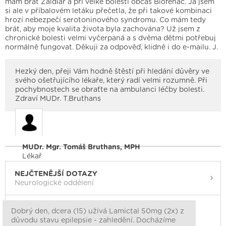
mám brát Zaldiar a při velké bolesti občas Biofenac. Já jsem
si ale v příbalovém letáku přečetla, že při takové kombinaci
hrozí nebezpečí serotoninového syndromu. Co mám tedy
brát, aby moje kvalita života byla zachována? Už jsem z
chronické bolesti velmi vyčerpaná a s dvěma dětmi potřebuj
normálně fungovat. Děkuji za odpověď, klidně i do e-mailu. J.
Hezký den, přeji Vám hodně štěstí při hledání důvěry ve
svého ošetřujícího lékaře, který radí velmi rozumně. Při
pochybnostech se obraťte na ambulanci léčby bolesti.
Zdraví MUDr. T.Bruthans
MUDr. Mgr. Tomáš Bruthans, MPH
Lékař
NEJČTENĚJŠÍ DOTAZY
Neurologické oddělení
Dobrý den, dcera (15) užívá Lamictal 50mg (2x) z
důvodu stavu epilepsie - zahledění. Docházíme