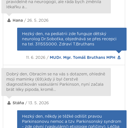
pravidelně na neurogogii, ale ráda bych změnila
lékařku a…
Hana
/ 26. 5. 2026
Hezký den, na pediatrii zde funguje dětský
neurolog Dr.Sobotka, objednává se přes recepci
na tel. 311555000. Zdraví T.Bruthans
11. 6. 2026 /
MUDr. Mgr. Tomáš Bruthans MPH
Dobrý den, Obracím se na vás s dotazem, ohledně
moji maminky (69),kdy ji byl čerstvě
diagnostikován vaskulární Parkinson, nyní začala
brát léky pipoda, kromě…
Stáňa
/ 13. 5. 2026
Hezký den, někdy je těžké odlišit pravou
Parkinsonovu nemoc a tzv. Parkinsonský syndrom
- zde cévní (vaskulární) etiologie (příčiny). Léčba