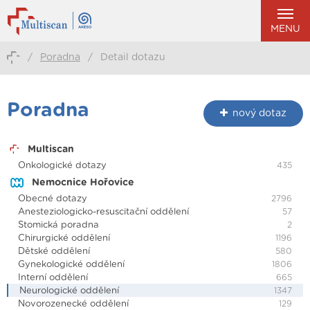
MENU
/
Poradna
/
Detail dotazu
Poradna
nový dotaz
Multiscan
Onkologické dotazy
435
Nemocnice Hořovice
Obecné dotazy
2796
Anesteziologicko-resuscitační oddělení
57
Stomická poradna
2
Chirurgické oddělení
1196
Dětské oddělení
580
Gynekologické oddělení
1806
Interní oddělení
665
Neurologické oddělení
1347
Novorozenecké oddělení
129