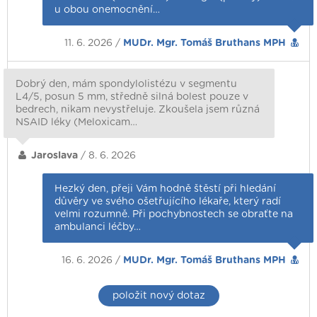
u obou onemocnění…
11. 6. 2026 /
MUDr. Mgr. Tomáš Bruthans MPH
Dobrý den, mám spondylolistézu v segmentu
L4/5, posun 5 mm, středně silná bolest pouze v
bedrech, nikam nevystřeluje. Zkoušela jsem různá
NSAID léky (Meloxicam…
Jaroslava
/ 8. 6. 2026
Hezký den, přeji Vám hodně štěstí při hledání
důvěry ve svého ošetřujícího lékaře, který radí
velmi rozumně. Při pochybnostech se obraťte na
ambulanci léčby…
16. 6. 2026 /
MUDr. Mgr. Tomáš Bruthans MPH
položit nový dotaz