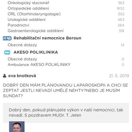
Onkologický stacionář
362
Ortopedické oddělení
1652
ORL (Otorhinolaryngologie)
392
Urologické oddělení
463
Porodnictví
284
Gastroenterologické oddělení
318
Rehabilitační nemocnice Beroun
Obecné dotazy
14
AKESO POLIKLINIKA
Obecné dotazy
0
Ambulance AKESO POLIKLINIKY
0
eva knotková
21. 5. 2019
DOBRÝ DEN MÁM PLÁNOVANOU LAPAROSKOPII A CHCI SE
ZEPTAT JESTLI NEVADÍ UMĚLÉ NEHTY?NEBO JE MUSÍM
SUNDAT?
Dobrý den, pokud plánujete výkon v naší nemocnici, tak
nevadí. S pozdravem MUDr. T. Jelen