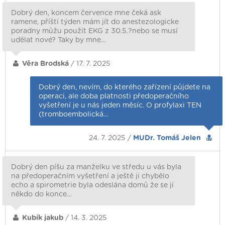
Dobrý den, koncem července mne čeká ask
ramene, příští týden mám jít do anestezologicke
poradny můžu použít EKG z 30.5.?nebo se musí
udělat nové? Taky by mne…
Věra Brodská
/ 17. 7. 2025
Dobrý den, nevím, do kterého zařízení půjdete na
operaci, ale doba platnosti předoperačního
vyšetření je u nás jeden měsíc. O profylaxi TEN
(tromboembolická…
24. 7. 2025 /
MUDr. Tomáš Jelen
Dobrý den píšu za manželku ve středu u vás byla
na předoperačním vyšetření a ještě ji chybělo
echo a spirometrie byla odeslána domů že se jí
někdo do konce…
Kubík jakub
/ 14. 3. 2025