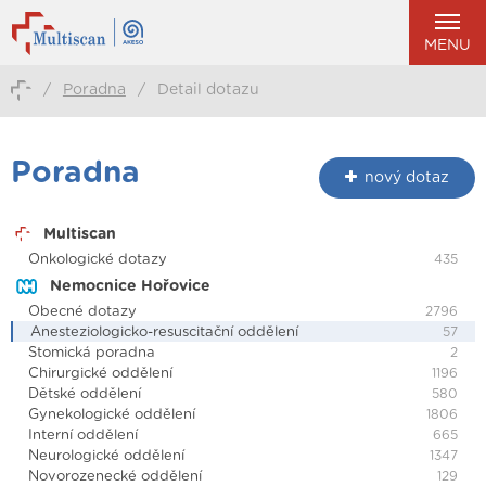
MENU
/
Poradna
/
Detail dotazu
Poradna
nový dotaz
Multiscan
Onkologické dotazy
435
Nemocnice Hořovice
Obecné dotazy
2796
Anesteziologicko-resuscitační oddělení
57
Stomická poradna
2
Chirurgické oddělení
1196
Dětské oddělení
580
Gynekologické oddělení
1806
Interní oddělení
665
Neurologické oddělení
1347
Novorozenecké oddělení
129