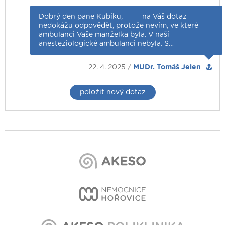
Dobrý den pane Kubíku, na Váš dotaz
nedokážu odpovědět, protože nevím, ve které
ambulanci Vaše manželka byla. V naší
anesteziologické ambulanci nebyla. S…
22. 4. 2025 /
MUDr. Tomáš Jelen
položit nový dotaz