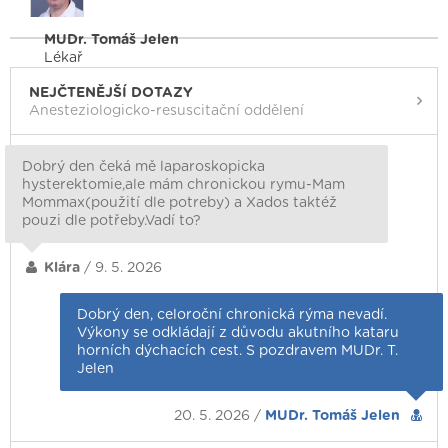
MUDr. Tomáš Jelen
Lékař
NEJČTENĚJŠÍ DOTAZY
Anesteziologicko-resuscitační oddělení
Dobrý den čeká mě laparoskopicka
hysterektomie,ale mám chronickou rymu-Mam
Mommax(použití dle potreby) a Xados taktéž
pouzi dle potřeby.Vadí to?
Klára
/ 9. 5. 2026
Dobrý den, celoroční chronická rýma nevadí.
Výkony se odkládají z důvodu akutního kataru
horních dýchacích cest. S pozdravem MUDr. T.
Jelen
20. 5. 2026 /
MUDr. Tomáš Jelen