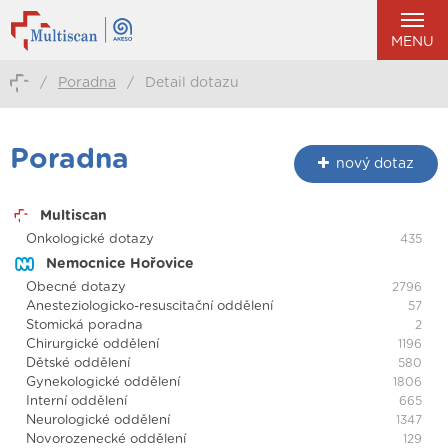
MENU
/
Poradna
/
Detail dotazu
Poradna
nový dotaz
Multiscan
Onkologické dotazy
435
Nemocnice Hořovice
Obecné dotazy
2796
Anesteziologicko-resuscitační oddělení
57
Stomická poradna
2
Chirurgické oddělení
1196
Dětské oddělení
580
Gynekologické oddělení
1806
Interní oddělení
665
Neurologické oddělení
1347
Novorozenecké oddělení
129