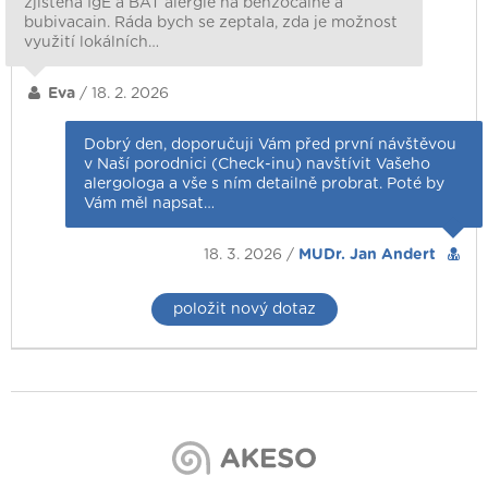
zjištěna IgE a BAT alergie na benzocaine a
bubivacain. Ráda bych se zeptala, zda je možnost
využití lokálních…
Eva
/ 18. 2. 2026
Dobrý den, doporučuji Vám před první návštěvou
v Naší porodnici (Check-inu) navštívit Vašeho
alergologa a vše s ním detailně probrat. Poté by
Vám měl napsat…
18. 3. 2026 /
MUDr. Jan Andert
položit nový dotaz