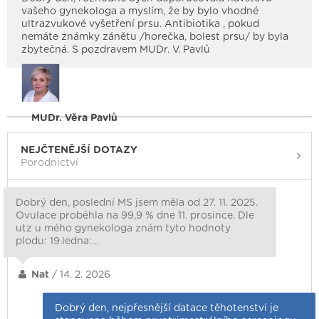
vašeho gynekologa a myslím, že by bylo vhodné
ultrazvukové vyšetření prsu. Antibiotika , pokud
nemáte známky zánětu /horečka, bolest prsu/ by byla
zbytečná. S pozdravem MUDr. V. Pavlů
MUDr. Věra Pavlů
NEJČTENĚJŠÍ DOTAZY
Porodnictví
Dobrý den, poslední MS jsem měla od 27. 11. 2025.
Ovulace proběhla na 99,9 % dne 11. prosince. Dle
utz u mého gynekologa znám tyto hodnoty
plodu: 19.ledna:…
Nat
/ 14. 2. 2026
Dobrý den, nejpřesnější datace těhotenství je