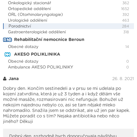
Onkologický stacionář
362
Ortopedické oddělení
1652
ORL (Otorhinolaryngologie)
392
Urologické oddělení
463
Porodnictví
284
Gastroenterologické oddělení
318
Rehabilitační nemocnice Beroun
Obecné dotazy
14
AKESO POLIKLINIKA
Obecné dotazy
0
Ambulance AKESO POLIKLINIKY
0
Jana
26. 8. 2021
Dobry den. Končím sestinedeli a v prsu se mi udelala po
kojení zatvrdlina, která je už 3 tyden a i když dělám vše
možné masáže, rozmasirovani nic nefunguje. Bohužel už
nekojim najednou nebylo co, asi se tam nějaké mleko
nahromadilo. Snažila jsem se odstrikat, ale už jen par kapek.
Můžete poradit co s tím? Nejaka antibiotika nebo něco
jiného? Děkuji
Dobrý den, rozhodně bych doporučovala návštěvu