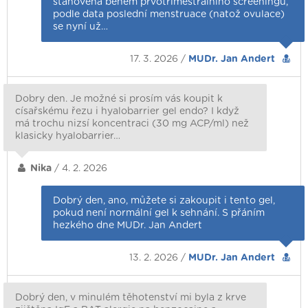
stanovena během prvotrimestrálního screeningu,
podle data poslední menstruace (natož ovulace)
se nyní už…
17. 3. 2026 /
MUDr. Jan Andert
Dobry den. Je možné si prosím vás koupit k
císařskému řezu i hyalobarrier gel endo? I když
má trochu nizsí koncentraci (30 mg ACP/ml) než
klasicky hyalobarrier…
Nika
/ 4. 2. 2026
Dobrý den, ano, můžete si zakoupit i tento gel,
pokud není normální gel k sehnání. S přáním
hezkého dne MUDr. Jan Andert
13. 2. 2026 /
MUDr. Jan Andert
Dobrý den, v minulém těhotenství mi byla z krve