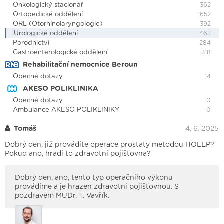
Onkologický stacionář
362
Ortopedické oddělení
1652
ORL (Otorhinolaryngologie)
392
Urologické oddělení
463
Porodnictví
284
Gastroenterologické oddělení
318
Rehabilitační nemocnice Beroun
Obecné dotazy
14
AKESO POLIKLINIKA
Obecné dotazy
0
Ambulance AKESO POLIKLINIKY
0
Tomáš
4. 6. 2025
Dobrý den, již provádíte operace prostaty metodou HOLEP?
Pokud ano, hradí to zdravotní pojišťovna?
Dobrý den, ano, tento typ operačního výkonu
provádíme a je hrazen zdravotní pojišťovnou. S
pozdravem MUDr. T. Vavřík.