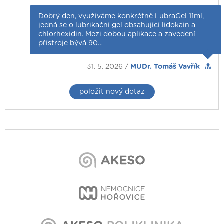
Dobrý den, využíváme konkrétně LubraGel 11ml,
jedná se o lubrikační gel obsahující lidokain a
chlorhexidin. Mezi dobou aplikace a zavedení
přístroje bývá 90…
31. 5. 2026 /
MUDr. Tomáš Vavřík
položit nový dotaz