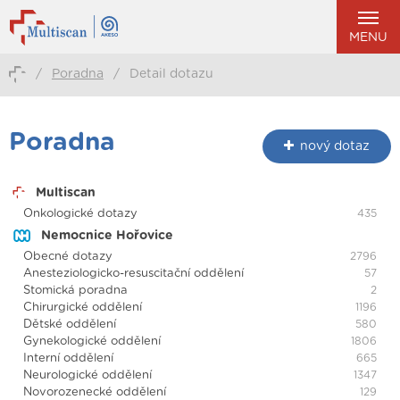
MENU
/
Poradna
/
Detail dotazu
Poradna
nový dotaz
Multiscan
Onkologické dotazy
435
Nemocnice Hořovice
Obecné dotazy
2796
Anesteziologicko-resuscitační oddělení
57
Stomická poradna
2
Chirurgické oddělení
1196
Dětské oddělení
580
Gynekologické oddělení
1806
Interní oddělení
665
Neurologické oddělení
1347
Novorozenecké oddělení
129