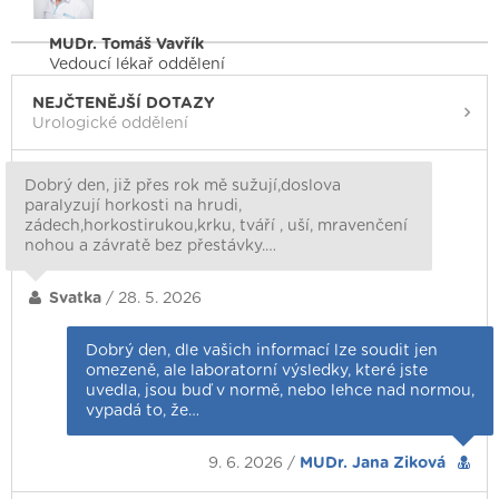
MUDr. Tomáš Vavřík
Vedoucí lékař oddělení
NEJČTENĚJŠÍ DOTAZY
Urologické oddělení
Dobrý den, již přes rok mě sužují,doslova
paralyzují horkosti na hrudi,
zádech,horkostirukou,krku, tváří , uší, mravenčení
nohou a závratě bez přestávky.…
Svatka
/ 28. 5. 2026
Dobrý den, dle vašich informací lze soudit jen
omezeně, ale laboratorní výsledky, které jste
uvedla, jsou buď v normě, nebo lehce nad normou,
vypadá to, že…
9. 6. 2026 /
MUDr. Jana Ziková