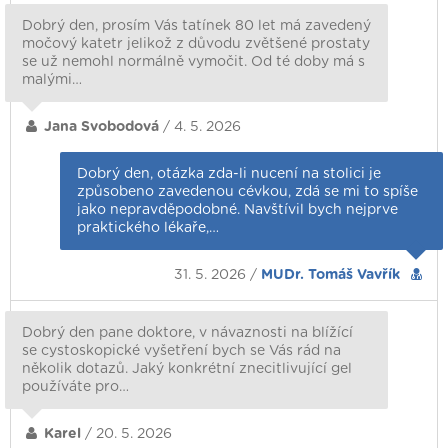
Dobrý den, prosím Vás tatínek 80 let má zavedený
močový katetr jelikož z důvodu zvětšené prostaty
se už nemohl normálně vymočit. Od té doby má s
malými…
Jana Svobodová
/ 4. 5. 2026
Dobrý den, otázka zda-li nucení na stolici je
způsobeno zavedenou cévkou, zdá se mi to spíše
jako nepravděpodobné. Navštívil bych nejprve
praktického lékaře,…
31. 5. 2026 /
MUDr. Tomáš Vavřík
Dobrý den pane doktore, v návaznosti na blížící
se cystoskopické vyšetření bych se Vás rád na
několik dotazů. Jaký konkrétní znecitlivující gel
používáte pro…
Karel
/ 20. 5. 2026