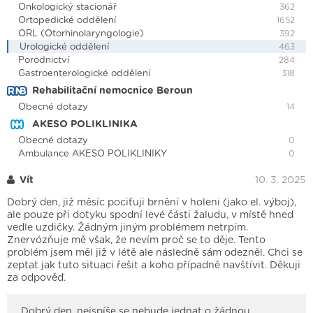
Onkologický stacionář
362
Ortopedické oddělení
1652
ORL (Otorhinolaryngologie)
392
Urologické oddělení
463
Porodnictví
284
Gastroenterologické oddělení
318
Rehabilitační nemocnice Beroun
Obecné dotazy
14
AKESO POLIKLINIKA
Obecné dotazy
0
Ambulance AKESO POLIKLINIKY
0
Vít
10. 3. 2025
Dobrý den, již měsíc pociťuji brnění v holeni (jako el. výboj),
ale pouze při dotyku spodní levé části žaludu, v místě hned
vedle uzdičky. Žádným jiným problémem netrpím.
Znervózňuje mě však, že nevím proč se to děje. Tento
problém jsem měl již v létě ale následně sám odezněl. Chci se
zeptat jak tuto situaci řešit a koho případně navštívit. Děkuji
za odpověď.
Dobrý den, nejspíše se nebude jednat o žádnou