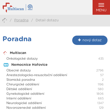
MENU
/
Poradna
/
Detail dotazu
Poradna
nový dotaz
Multiscan
Onkologické dotazy
435
Nemocnice Hořovice
Obecné dotazy
2796
Anesteziologicko-resuscitační oddělení
57
Stomická poradna
2
Chirurgické oddělení
1196
Dětské oddělení
580
Gynekologické oddělení
1806
Interní oddělení
665
Neurologické oddělení
1347
Novorozenecké oddělení
129