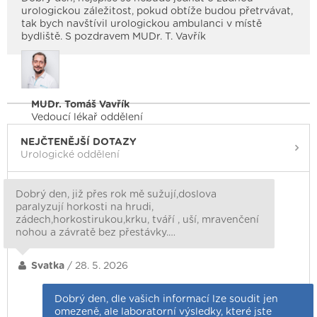
urologickou záležitost, pokud obtíže budou přetrvávat,
tak bych navštívil urologickou ambulanci v místě
bydliště. S pozdravem MUDr. T. Vavřík
MUDr. Tomáš Vavřík
Vedoucí lékař oddělení
NEJČTENĚJŠÍ DOTAZY
Urologické oddělení
Dobrý den, již přes rok mě sužují,doslova
paralyzují horkosti na hrudi,
zádech,horkostirukou,krku, tváří , uší, mravenčení
nohou a závratě bez přestávky.…
Svatka
/ 28. 5. 2026
Dobrý den, dle vašich informací lze soudit jen
omezeně, ale laboratorní výsledky, které jste