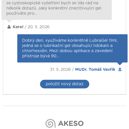
se cystoskopické vyšetření bych se Vás rád na
několik dotazů. Jaký konkrétní znecitlivující gel
používáte pro…
Karel
/ 20. 5. 2026
Dobrý den, využíváme konkrétně LubraGel 11ml,
jedná se o lubrikační gel obsahující lidokain a
chlorhexidin. Mezi dobou aplikace a zavedení
přístroje bývá 90…
31. 5. 2026 /
MUDr. Tomáš Vavřík
položit nový dotaz