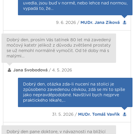
uvedla, jsou buď v normě, nebo lehce nad normou,
vypadá to, že…
9. 6. 2026 /
MUDr. Jana Ziková
Dobrý den, prosím Vás tatínek 80 let má zavedený
močový katetr jelikož z důvodu zvětšené prostaty
se už nemohl normálně vymočit. Od té doby má s
malými…
Jana Svobodová
/ 4. 5. 2026
Dobrý den, otázka zda-li nucení na stolici je
způsobeno zavedenou cévkou, zdá se mi to spíše
jako nepravděpodobné. Navštívil bych nejprve
praktického lékaře,…
31. 5. 2026 /
MUDr. Tomáš Vavřík
Dobrý den pane doktore, v návaznosti na blížící