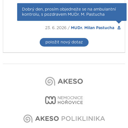
Dobrý den, prosím objednejte se na ambulantní
kontrolu, s pozdravem MUDr. M. Pastucha
23. 6. 2026 /
MUDr. Milan Pastucha
položit nový dotaz