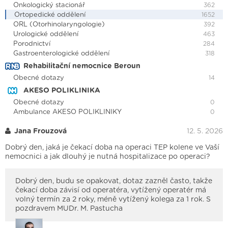
Onkologický stacionář
362
Ortopedické oddělení
1652
ORL (Otorhinolaryngologie)
392
Urologické oddělení
463
Porodnictví
284
Gastroenterologické oddělení
318
Rehabilitační nemocnice Beroun
Obecné dotazy
14
AKESO POLIKLINIKA
Obecné dotazy
0
Ambulance AKESO POLIKLINIKY
0
Jana Frouzová
12. 5. 2026
Dobrý den, jaká je čekací doba na operaci TEP kolene ve Vaší
nemocnici a jak dlouhý je nutná hospitalizace po operaci?
Dobrý den, budu se opakovat, dotaz zazněl často, takže
čekací doba závisí od operatéra, vytížený operatér má
volný termín za 2 roky, méně vytížený kolega za 1 rok. S
pozdravem MUDr. M. Pastucha