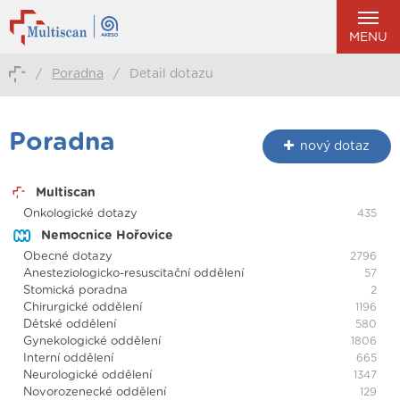
MENU
/
Poradna
/
Detail dotazu
Poradna
nový dotaz
Multiscan
Onkologické dotazy
435
Nemocnice Hořovice
Obecné dotazy
2796
Anesteziologicko-resuscitační oddělení
57
Stomická poradna
2
Chirurgické oddělení
1196
Dětské oddělení
580
Gynekologické oddělení
1806
Interní oddělení
665
Neurologické oddělení
1347
Novorozenecké oddělení
129