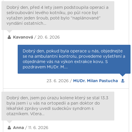
Dobrý den, před 4 lety jsem podstoupila operaci a
sešroubování levého kotníku, po půl roce byl
vytažen jeden šroub, poté bylo “naplánované”
vyndání ostatních…
Kavanová
/ 20. 6. 2026
Dobrý den, pokud byla operace u nás, objednejte
se na ambulantni kontrolu, provedeme vyšetření a
objednáme vás na výkon extrakce kovu. S
pozdravem MUDr. M.…
23. 6. 2026 /
MUDr. Milan Pastucha
Dobrý den, jsem po úrazu kolene který se stal 13.3
byla jsem i u vás na ortopedii a pan doktor do
lékařské zprávy uvedl sudeckův syndrom s
otazníkem. Včera…
Anna
/ 11. 6. 2026