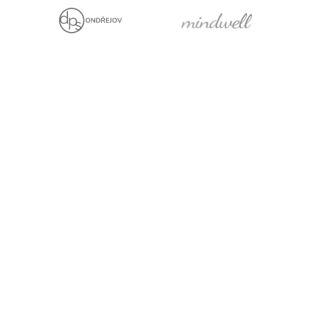
Jsme držiteli
Projekt za finanční
podpory EU
Právní prohlášení
Cookies
Pro média
Facebook
YouTube
LinkedIn