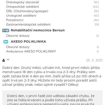
Onkologický stacionář
362
Ortopedické oddělení
1652
ORL (Otorhinolaryngologie)
392
Urologické oddělení
463
Porodnictví
284
Gastroenterologické oddělení
318
Rehabilitační nemocnice Beroun
Obecné dotazy
14
AKESO POLIKLINIKA
Obecné dotazy
0
Ambulance AKESO POLIKLINIKY
0
**
25. 3. 2021
Dobrý den. Druhý měsíc užívám HA, hned první měsíc přišla
menstruace 18 den cyklu a trvala cca 2-3 dny. Prášky sem
opět začala brát 4 den po mm. Další přišla už po 10ti dnech a
opět trvá jen 2-3 dny. Můžete mi tedy prosím poradit jestli
užívat prášky jinak, nebo úplně vysadit? Děkuji
Dobrý den, v první řadě jste udělala zásadní chybu, že
jste se řídila krvácení a podle toho užívala prášky. Při
užívání antikoncepce nemenstruujete, pouze krvácíte