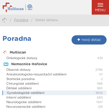
MENU
/
Poradna
/
Detail dotazu
Poradna
nový dotaz
Multiscan
Onkologické dotazy
435
Nemocnice Hořovice
Obecné dotazy
2796
Anesteziologicko-resuscitační oddělení
57
Stomická poradna
2
Chirurgické oddělení
1196
Dětské oddělení
580
Gynekologické oddělení
1806
Interní oddělení
665
Neurologické oddělení
1347
Novorozenecké oddělení
129