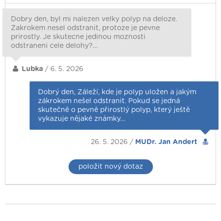
Dobry den, byl mi nalezen velky polyp na deloze.
Zakrokem nesel odstranit, protoze je pevne
prirostly. Je skutecne jedinou moznosti
odstraneni cele delohy?…
Lubka
/ 6. 5. 2026
Dobrý den, Záleží, kde je polyp uložen a jakým
zákrokem nešel odstranit. Pokud se jedná
skutečně o pevně přirostlý polyp, který ještě
vykazuje nějaké známky…
26. 5. 2026 /
MUDr. Jan Andert
položit nový dotaz