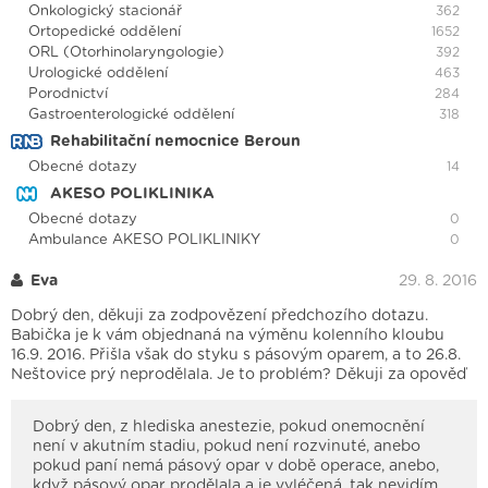
Onkologický stacionář
362
Ortopedické oddělení
1652
ORL (Otorhinolaryngologie)
392
Urologické oddělení
463
Porodnictví
284
Gastroenterologické oddělení
318
Rehabilitační nemocnice Beroun
Obecné dotazy
14
AKESO POLIKLINIKA
Obecné dotazy
0
Ambulance AKESO POLIKLINIKY
0
Eva
29. 8. 2016
Dobrý den, děkuji za zodpovězení předchozího dotazu.
Babička je k vám objednaná na výměnu kolenního kloubu
16.9. 2016. Přišla však do styku s pásovým oparem, a to 26.8.
Neštovice prý neprodělala. Je to problém? Děkuji za opověď
Dobrý den, z hlediska anestezie, pokud onemocnění
není v akutním stadiu, pokud není rozvinuté, anebo
pokud paní nemá pásový opar v době operace, anebo,
když pásový opar prodělala a je vyléčená, tak nevidím