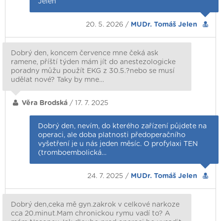
Jelen
20. 5. 2026 /
MUDr. Tomáš Jelen
Dobrý den, koncem července mne čeká ask
ramene, příští týden mám jít do anestezologicke
poradny můžu použít EKG z 30.5.?nebo se musí
udělat nové? Taky by mne…
Věra Brodská
/ 17. 7. 2025
Dobrý den, nevím, do kterého zařízení půjdete na
operaci, ale doba platnosti předoperačního
vyšetření je u nás jeden měsíc. O profylaxi TEN
(tromboembolická…
24. 7. 2025 /
MUDr. Tomáš Jelen
Dobrý den,ceka mě gyn.zakrok v celkové narkoze
cca 20.minut.Mam chronickou rymu vadí to? A