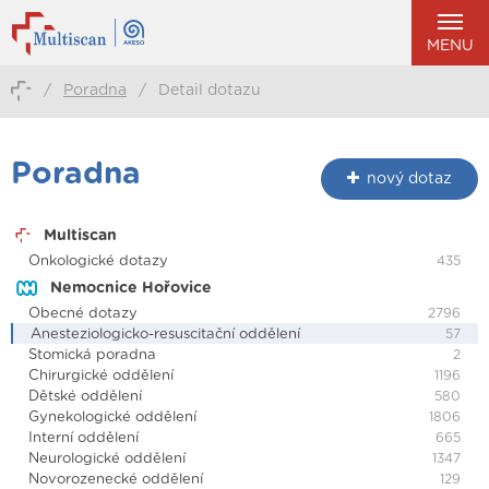
MENU
/
Poradna
/
Detail dotazu
Poradna
nový dotaz
Multiscan
Onkologické dotazy
435
Nemocnice Hořovice
Obecné dotazy
2796
Anesteziologicko-resuscitační oddělení
57
Stomická poradna
2
Chirurgické oddělení
1196
Dětské oddělení
580
Gynekologické oddělení
1806
Interní oddělení
665
Neurologické oddělení
1347
Novorozenecké oddělení
129