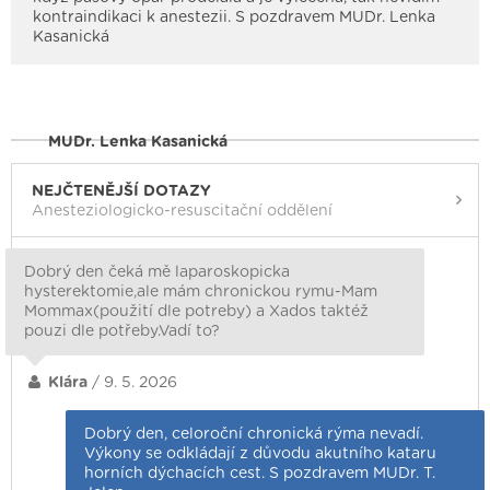
kontraindikaci k anestezii. S pozdravem MUDr. Lenka
Kasanická
MUDr. Lenka Kasanická
NEJČTENĚJŠÍ DOTAZY
Anesteziologicko-resuscitační oddělení
Dobrý den čeká mě laparoskopicka
hysterektomie,ale mám chronickou rymu-Mam
Mommax(použití dle potreby) a Xados taktéž
pouzi dle potřeby.Vadí to?
Klára
/ 9. 5. 2026
Dobrý den, celoroční chronická rýma nevadí.
Výkony se odkládají z důvodu akutního kataru
horních dýchacích cest. S pozdravem MUDr. T.