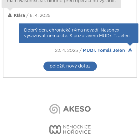
mám Nasonex.Jak dlouho pred operaci ho vysadit.
Klára
/ 6. 4. 2025
Dobrý den, chronická rýma nevadí, Nasonex
vysazovat nemusíte. S pozdravem MUDr. T. Jelen
22. 4. 2025 /
MUDr. Tomáš Jelen
položit nový dotaz