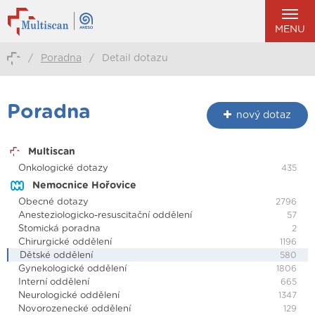
MENU
/
Poradna
/
Detail dotazu
Poradna
nový dotaz
Multiscan
Onkologické dotazy
435
Nemocnice Hořovice
Obecné dotazy
2796
Anesteziologicko-resuscitační oddělení
57
Stomická poradna
2
Chirurgické oddělení
1196
Dětské oddělení
580
Gynekologické oddělení
1806
Interní oddělení
665
Neurologické oddělení
1347
Novorozenecké oddělení
129