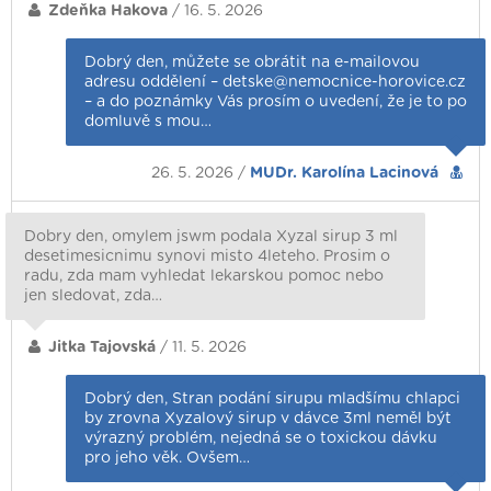
Zdeňka Hakova
/ 16. 5. 2026
Dobrý den, můžete se obrátit na e-mailovou
adresu oddělení – detske@nemocnice-horovice.cz
– a do poznámky Vás prosím o uvedení, že je to po
domluvě s mou…
26. 5. 2026 /
MUDr. Karolína Lacinová
Dobry den, omylem jswm podala Xyzal sirup 3 ml
desetimesicnimu synovi misto 4leteho. Prosim o
radu, zda mam vyhledat lekarskou pomoc nebo
jen sledovat, zda…
Jitka Tajovská
/ 11. 5. 2026
Dobrý den, Stran podání sirupu mladšímu chlapci
by zrovna Xyzalový sirup v dávce 3ml neměl být
výrazný problém, nejedná se o toxickou dávku
pro jeho věk. Ovšem…