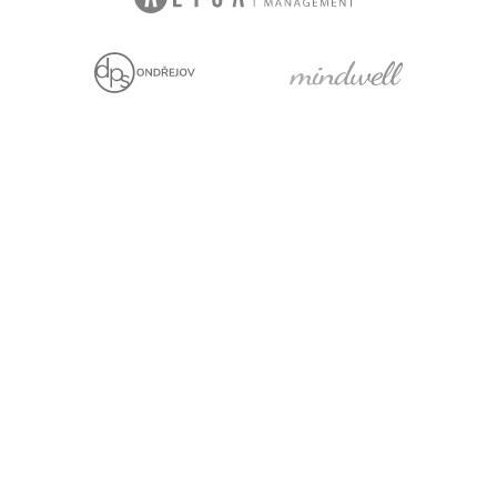
Jsme držiteli
Projekt za finanční
podpory EU
Právní prohlášení
Cookies
Pro média
Facebook
YouTube
LinkedIn