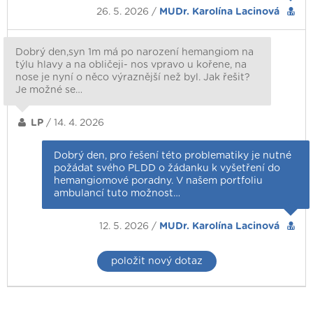
26. 5. 2026 /
MUDr. Karolína Lacinová
Dobrý den,syn 1m má po narození hemangiom na
týlu hlavy a na obličeji- nos vpravo u kořene, na
nose je nyní o něco výraznější než byl. Jak řešit?
Je možné se…
LP
/ 14. 4. 2026
Dobrý den, pro řešení této problematiky je nutné
požádat svého PLDD o žádanku k vyšetření do
hemangiomové poradny. V našem portfoliu
ambulancí tuto možnost…
12. 5. 2026 /
MUDr. Karolína Lacinová
položit nový dotaz