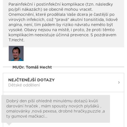
Parainfekční i postinfekční komplikace (tzn. následky
po/při nákazách) se obecně mohou vracet.
Onemocnění, které prodělala Vaše dcera je častější po
virových infekcích, což "pravá" akutní tonsilitida, lidově
angína, není, tím pádem by riziko návratu nemělo být
vysoké. Obavy nejsou na místě, i proto, že proti těmto
komplikacím neexistuje účinná prevence. S pozdravem
T.Hecht.
MUDr. Tomáš Hecht
NEJČTENĚJŠÍ DOTAZY
Dětské oddělení
Dobrý den píší ohledně minulému dotazů kvůli
darování hraček , mám spousty nových plyšáků ,
omalovánky ,nová pexesa, drobné hračky,puzzle ,a
ty gumové mačkací…