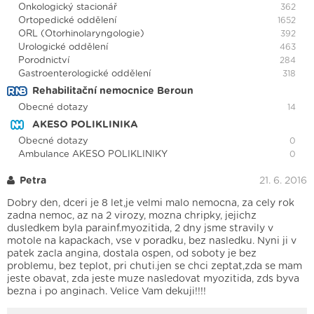
Onkologický stacionář
362
Ortopedické oddělení
1652
ORL (Otorhinolaryngologie)
392
Urologické oddělení
463
Porodnictví
284
Gastroenterologické oddělení
318
Rehabilitační nemocnice Beroun
Obecné dotazy
14
AKESO POLIKLINIKA
Obecné dotazy
0
Ambulance AKESO POLIKLINIKY
0
Petra
21. 6. 2016
Dobry den, dceri je 8 let,je velmi malo nemocna, za cely rok
zadna nemoc, az na 2 virozy, mozna chripky, jejichz
dusledkem byla parainf.myozitida, 2 dny jsme stravily v
motole na kapackach, vse v poradku, bez nasledku. Nyni ji v
patek zacla angina, dostala ospen, od soboty je bez
problemu, bez teplot, pri chuti.jen se chci zeptat,zda se mam
jeste obavat, zda jeste muze nasledovat myozitida, zds byva
bezna i po anginach. Velice Vam dekuji!!!!