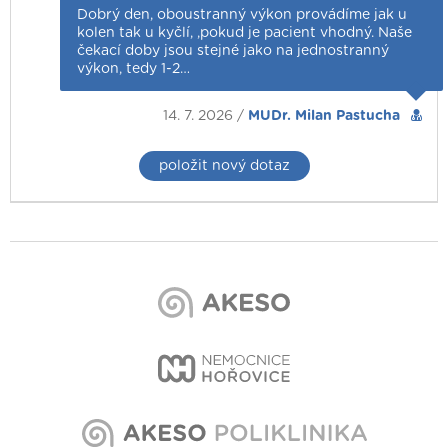
Dobrý den, oboustranný výkon provádíme jak u
kolen tak u kyčlí, ,pokud je pacient vhodný. Naše
čekací doby jsou stejné jako na jednostranný
výkon, tedy 1-2…
14. 7. 2026 /
MUDr. Milan Pastucha
položit nový dotaz