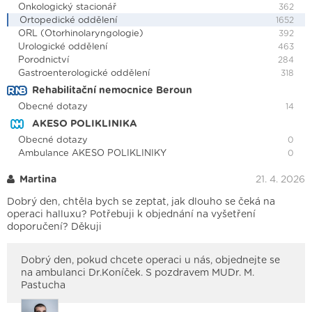
Onkologický stacionář
362
Ortopedické oddělení
1652
ORL (Otorhinolaryngologie)
392
Urologické oddělení
463
Porodnictví
284
Gastroenterologické oddělení
318
Rehabilitační nemocnice Beroun
Obecné dotazy
14
AKESO POLIKLINIKA
Obecné dotazy
0
Ambulance AKESO POLIKLINIKY
0
Martina
21. 4. 2026
Dobrý den, chtěla bych se zeptat, jak dlouho se čeká na
operaci halluxu? Potřebuji k objednání na vyšetření
doporučení? Děkuji
Dobrý den, pokud chcete operaci u nás, objednejte se
na ambulanci Dr.Koníček. S pozdravem MUDr. M.
Pastucha