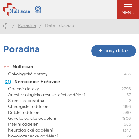
MENU
/
Poradna
/
Detail dotazu
Poradna
nový dotaz
Multiscan
Onkologické dotazy
435
Nemocnice Hořovice
Obecné dotazy
2796
Anesteziologicko-resuscitační oddělení
57
Stomická poradna
2
Chirurgické oddělení
1196
Dětské oddělení
580
Gynekologické oddělení
1806
Interní oddělení
665
Neurologické oddělení
1347
Novorozenecké oddělení
129