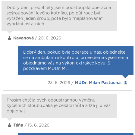
Dobrý den, před 4 lety jsem podstoupila operaci a
sešroubování levého kotníku, po půl roce byl
vytažen jeden šroub, poté bylo “naplánované”
vyndání ostatních…
Kavanová
/ 20. 6. 2026
Dobrý den, pokud byla operace u nás, objednejte
se na ambulantni kontrolu, provedeme vyšetření a
objednáme vás na výkon extrakce kovu. S
pozdravem MUDr. M.…
23. 6. 2026 /
MUDr. Milan Pastucha
Prosím chtěla bych oboustrannou výměnu
kycelnich kloubu.Jaka je čekací lhůta a lze ji u vás
objednat.
Táňa
/ 15. 6. 2026