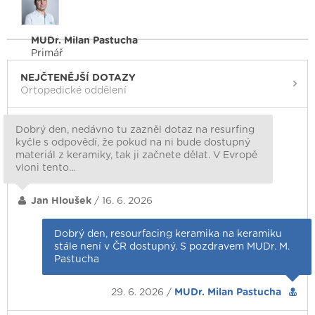
MUDr. Milan Pastucha
Primář
NEJČTENĚJŠÍ DOTAZY
Ortopedické oddělení
Dobrý den, nedávno tu zazněl dotaz na resurfing
kyčle s odpovědí, že pokud na ni bude dostupný
materiál z keramiky, tak ji začnete dělat. V Evropě
vloni tento…
Jan Hloušek
/ 16. 6. 2026
Dobrý den, resourfacing keramika na keramiku
stále není v ČR dostupný. S pozdravem MUDr. M.
Pastucha
29. 6. 2026 /
MUDr. Milan Pastucha