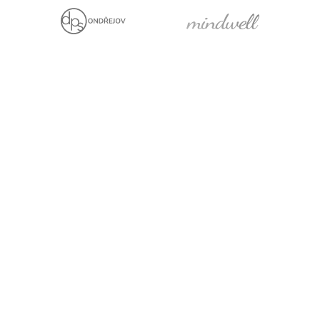
Jsme držiteli
Projekt za finanční
podpory EU
Právní prohlášení
Cookies
Pro média
Facebook
YouTube
LinkedIn