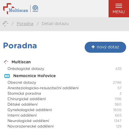
MENU
/
Poradna
/
Detail dotazu
Poradna
nový dotaz
Multiscan
Onkologické dotazy
435
Nemocnice Hořovice
Obecné dotazy
2796
Anesteziologicko-resuscitační oddělení
57
Stomická poradna
2
Chirurgické oddělení
1196
Dětské oddělení
580
Gynekologické oddělení
1806
Interní oddělení
665
Neurologické oddělení
1347
Novorozenecké oddělení
129