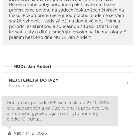
Během druhé doby porodní a pak hlavně na tlačení
preferujeme polohu na zádech/boku/všech čtyřech na
lůžku. Pokud preferujete jinou polohu, budeme se Vám
snažit vyhovět - vždy záleží na domluvě mezi Vámi a
porodní asistentkou a současnou situací. Otázku na
krevní testy u dítěte směřujte prosím na Neonatology. S
přáním hezkého dne MUDr. Jan Andert
MUDr. Jan Andert
NEJČTENĚJŠÍ DOTAZY
Porodnictví
Dobrý den, poslední MS jsem měla od 27. 11. 2025.
Ovulace proběhla na 99,9 % dne 11. prosince. Dle
utz u mého gynekologa znám tyto hodnoty
plodu: 19.ledna:…
Nat
/ 14. 2. 2026