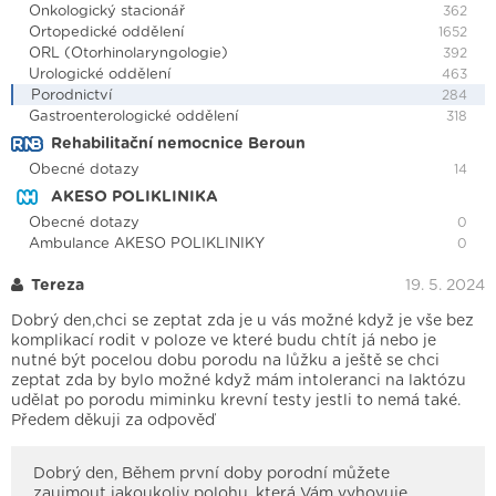
Onkologický stacionář
362
Ortopedické oddělení
1652
ORL (Otorhinolaryngologie)
392
Urologické oddělení
463
Porodnictví
284
Gastroenterologické oddělení
318
Rehabilitační nemocnice Beroun
Obecné dotazy
14
AKESO POLIKLINIKA
Obecné dotazy
0
Ambulance AKESO POLIKLINIKY
0
Tereza
19. 5. 2024
Dobrý den,chci se zeptat zda je u vás možné když je vše bez
komplikací rodit v poloze ve které budu chtít já nebo je
nutné být pocelou dobu porodu na lůžku a ještě se chci
zeptat zda by bylo možné když mám intoleranci na laktózu
udělat po porodu miminku krevní testy jestli to nemá také.
Předem děkuji za odpověď
Dobrý den, Během první doby porodní můžete
zaujmout jakoukoliv polohu, která Vám vyhovuje.