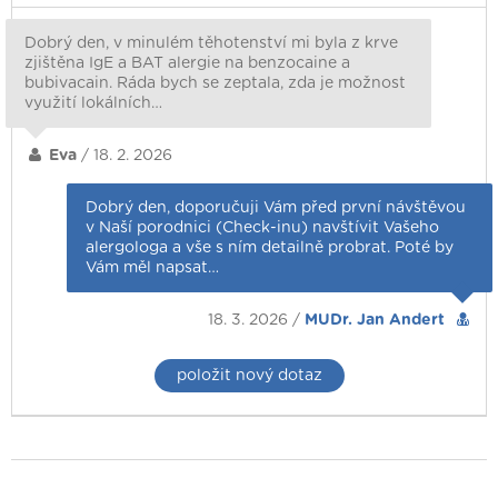
Dobrý den, v minulém těhotenství mi byla z krve
zjištěna IgE a BAT alergie na benzocaine a
bubivacain. Ráda bych se zeptala, zda je možnost
využití lokálních…
Eva
/ 18. 2. 2026
Dobrý den, doporučuji Vám před první návštěvou
v Naší porodnici (Check-inu) navštívit Vašeho
alergologa a vše s ním detailně probrat. Poté by
Vám měl napsat…
18. 3. 2026 /
MUDr. Jan Andert
položit nový dotaz