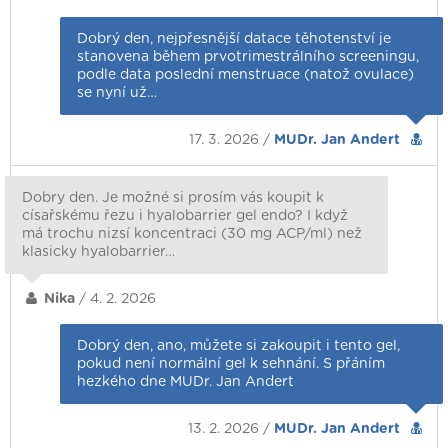
Dobrý den, nejpřesnější datace těhotenství je
stanovena během prvotrimestrálního screeningu,
podle data poslední menstruace (natož ovulace)
se nyní už…
17. 3. 2026 /
MUDr. Jan Andert
Dobry den. Je možné si prosím vás koupit k
císařskému řezu i hyalobarrier gel endo? I když
má trochu nizsí koncentraci (30 mg ACP/ml) než
klasicky hyalobarrier…
Nika
/ 4. 2. 2026
Dobrý den, ano, můžete si zakoupit i tento gel,
pokud není normální gel k sehnání. S přáním
hezkého dne MUDr. Jan Andert
13. 2. 2026 /
MUDr. Jan Andert